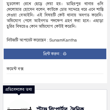
অভ্যুত্থান দিবস
মুচলেকা রেখে ছেড়ে দেয়া হয়। তাহিরপুর থানার ওসি
দেলোয়ার হোসেন বলেন, কাউকে চোর সন্দেহে ধরে এনে শাস্তি
যাস সংকট চুলা জ্বলে না, পাম্পে দীর্ঘ লাইন
দেওয়া বেআইনি। এই বিষয়টি কেউ থানায় অবগত করেনি।
অভিযোগ পেলে আইনগত পদক্ষেপ গ্রহণ করা হবে। এছাড়া
চুরির বিষয়েও কোন অভিযোগ কেউই করেনি।
নিউজটি আপডেট করেছেন : SunamKantha
প্রিন্ট করুন :
কমেন্ট বক্স
প্রতিবেদকের তথ্য
স্টাফ রিপোর্টার, দৈনিক