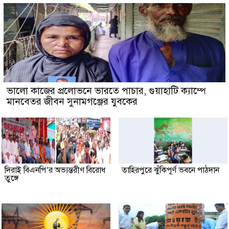
ভালো কাজের প্রলোভনে ভারতে পাচার, গুয়াহাটি ক্যাম্পে
মানবেতর জীবন সুনামগঞ্জের যুবকের
দিরাই বিএনপি’র অভ্যন্তরীণ বিরোধ
তাহিরপুরে ঝুঁকিপূর্ণ ভবনে পাঠদান
তুঙ্গে