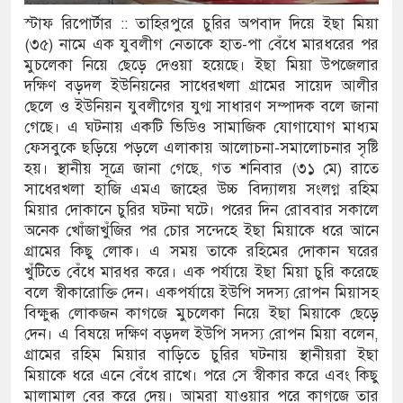
স্টাফ রিপোর্টার :: তাহিরপুরে চুরির অপবাদ দিয়ে ইছা মিয়া
 দুর্ঘটনায় আহতদের চিকিৎসা নিশ্চিতের নির্দেশ
(৩৫) নামে এক যুবলীগ নেতাকে হাত-পা বেঁধে মারধরের পর
মুচলেকা নিয়ে ছেড়ে দেওয়া হয়েছে। ইছা মিয়া উপজেলার
দক্ষিণ বড়দল ইউনিয়নের সাধেরখলা গ্রামের সায়েদ আলীর
ছেলে ও ইউনিয়ন যুবলীগের যুগ্ম সাধারণ সম্পাদক বলে জানা
ুত্থান দিবস পালিত
গেছে। এ ঘটনায় একটি ভিডিও সামাজিক যোগাযোগ মাধ্যম
ফেসবুকে ছড়িয়ে পড়লে এলাকায় আলোচনা-সমালোচনার সৃষ্টি
পাড় যেন ময়লার ভাগাড়
হয়। স্থানীয় সূত্রে জানা গেছে, গত শনিবার (৩১ মে) রাতে
াঙন অব্যাহত : অস্তিত্ব সংকটে বাউসা-কেশবপুর গ্রাম
সাধেরখলা হাজি এমএ জাহের উচ্চ বিদ্যালয় সংলগ্ন রহিম
মিয়ার দোকানে চুরির ঘটনা ঘটে। পরের দিন রোববার সকালে
ঝুঁকি নিয়ে চলাচল
অনেক খোঁজাখুঁজির পর চোর সন্দেহে ইছা মিয়াকে ধরে আনে
গ্রামের কিছু লোক। এ সময় তাকে রহিমের দোকান ঘরের
 অভাবে অনিশ্চয়তায় হাওরের শত শত শিক্ষার্থীর
খুঁটিতে বেঁধে মারধর করে। এক পর্যায়ে ইছা মিয়া চুরি করেছে
বলে স্বীকারোক্তি দেন। একপর্যায়ে ইউপি সদস্য রোপন মিয়াসহ
থামে মাধ্যমিকেই
বিক্ষুব্ধ লোকজন কাগজে মুচলেকা নিয়ে ইছা মিয়াকে ছেড়ে
দেন। এ বিষয়ে দক্ষিণ বড়দল ইউপি সদস্য রোপন মিয়া বলেন,
দ সম্মেলন রফিকুল ইসলামের প্রতিপক্ষের সব অভিযোগ
গ্রামের রহিম মিয়ার বাড়িতে চুরির ঘটনায় স্থানীয়রা ইছা
মিয়াকে ধরে এনে বেঁধে রাখে। পরে সে স্বীকার করে এবং কিছু
মালামাল বের করে দেয়। আমরা যাওয়ার পরে কাগজে তার