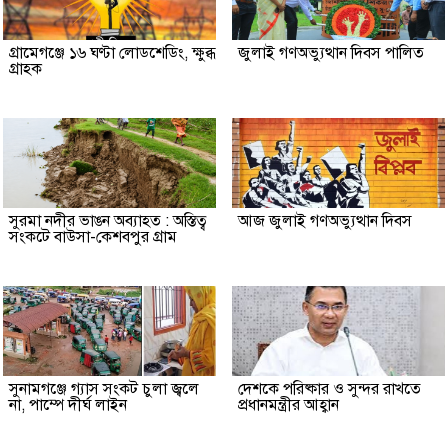
গ্রামেগঞ্জে ১৬ ঘণ্টা লোডশেডিং, ক্ষুব্ধ
জুলাই গণঅভ্যুত্থান দিবস পালিত
গ্রাহক
সুরমা নদীর ভাঙন অব্যাহত : অস্তিত্ব
আজ জুলাই গণঅভ্যুত্থান দিবস
সংকটে বাউসা-কেশবপুর গ্রাম
সুনামগঞ্জে গ্যাস সংকট চুলা জ্বলে
দেশকে পরিষ্কার ও সুন্দর রাখতে
না, পাম্পে দীর্ঘ লাইন
প্রধানমন্ত্রীর আহ্বান