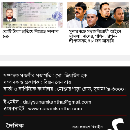
কোটি টাকা হাতিয়ে নিয়েছে দালাল
‎সুনামগঞ্জে সন্ত্রাসবিরোধী আইনে
চক্র
মামলা: নাদের, পলিন, রিপন-
দীপঙ্করসহ ৪৮ জন আসামি
সম্পাদক মন্ডলীর সভাপতি : মো. জিয়াউল হক
সম্পাদক ও প্রকাশক : বিজন সেন রায়
বার্তা ও বাণিজ্যিক কার্যালয় : মোক্তারপাড়া রোড, সুনামগঞ্জ-৩০০০।
ই-মেইল :
dailysunamkantha@gmail.com
ওয়েবসাইট : www.sunamkantha.com