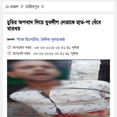
প্রলোভনে ভারতে পাচার, গুয়াহাটি ক্যাম্পে মানবেতর
প্রচ্ছদ
তাহিরপুর
ের যুবকের
চুরির অপবাদ দিয়ে যুবলীগ নেতাকে হাত-পা বেঁধে
মারধর
ই চলে জীবন-সংসার
 জীবন, কর্ম ও দর্শন নিয়ে সাহিত্য আড্ডা
স্টাফ রিপোর্টার, দৈনিক সুনামকণ্ঠ
আপলোড সময় : ০৪-০৬-২০২৫ ০৮:৪১:৩১ পূর্বাহ্ন
’র অভ্যন্তরীণ বিরোধ তুঙ্গে
আপডেট সময় : ০৪-০৬-২০২৫ ০৮:৪১:৩১ পূর্বাহ্ন
তার চেহারা কি দেখা গেছে : স্বরাষ্ট্রমন্ত্রী
বক্তব্য ভারত সমর্থন করে না : জয়সওয়াল
ঁকিপূর্ণ ভবনে পাঠদান
ীর সহযোগিতায় দিরাই-শাল্লার উন্নয়ন করতে চাই : এমপি
 ঘণ্টা লোডশেডিং, ক্ষুব্ধ গ্রাহক