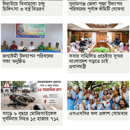
দিরাইয়ে বিনামূল্যে চক্ষু
সুনামগঞ্জ জেলা পূজা উদ্যাপন
চিকিৎসা ও বস্ত্র বিতরণ
পরিষদের পূর্ণাঙ্গ কমিটি ঘোষণা
জন্মাষ্টমী উদযাপন পরিষদের
সবার সম্মিলিত প্রচেষ্টায় সুন্দর
সভা অনুষ্ঠিত
বাংলাদেশ গড়তে চাই :
প্রধানমন্ত্রী
সাড়ে ৬ বছরে মোটরসাইকেল
এসএসসির ফল প্রকাশ সোমবার
দুর্ঘটনায় নিহত ১৫ হাজার ৭১২