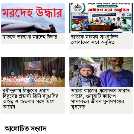
ছাতকে তরুণের মরদেহ উদ্ধার
ছাতকে মফস্বল সাংবাদিক
ফোরামের সভা অনুষ্ঠিত
রবীন্দ্রনাথ ঠাকুরের প্রয়াণ
ভালো কাজের প্রলোভনে ভারতে
দিবসের শ্রদ্ধার্ঘ্য তিনি বাঙালির
পাচার, গুয়াহাটি ক্যাম্পে
অস্তিত্ব ও চেতনার সঙ্গে মিশে
মানবেতর জীবন সুনামগঞ্জের
আছেন
যুবকের
আলোচিত সংবাদ