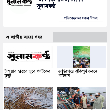
সুনামকণ্ঠ
প্রতিবেদকের সকল নিউজ
এ জাতীয় আরো খবর
টাঙ্গুয়ার হাওরে ডুবে পর্যটকের
তাহিরপুরে ঝুঁকিপূর্ণ ভবনে
মৃত্যু
পাঠদান