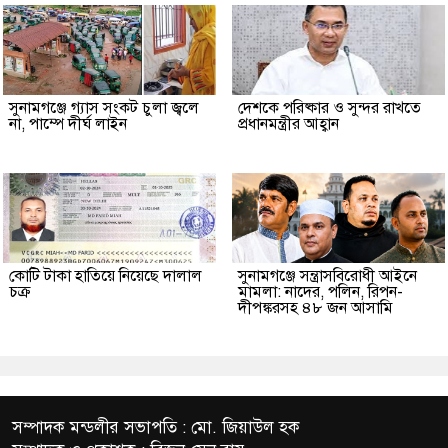
সুনামগঞ্জে গ্যাস সংকট চুলা জ্বলে
দেশকে পরিষ্কার ও সুন্দর রাখতে
না, পাম্পে দীর্ঘ লাইন
প্রধানমন্ত্রীর আহ্বান
কোটি টাকা হাতিয়ে নিয়েছে দালাল
‎সুনামগঞ্জে সন্ত্রাসবিরোধী আইনে
চক্র
মামলা: নাদের, পলিন, রিপন-
দীপঙ্করসহ ৪৮ জন আসামি
সম্পাদক মন্ডলীর সভাপতি : মো. জিয়াউল হক