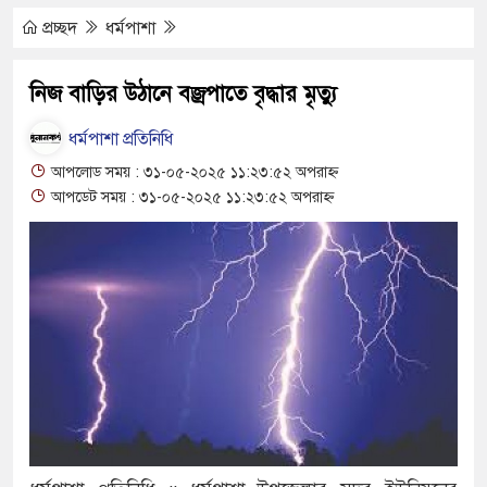
প্রলোভনে ভারতে পাচার, গুয়াহাটি ক্যাম্পে মানবেতর
প্রচ্ছদ
ধর্মপাশা
ের যুবকের
নিজ বাড়ির উঠানে বজ্রপাতে বৃদ্ধার মৃত্যু
ই চলে জীবন-সংসার
ধর্মপাশা প্রতিনিধি
র জীবন, কর্ম ও দর্শন নিয়ে সাহিত্য আড্ডা
আপলোড সময় : ৩১-০৫-২০২৫ ১১:২৩:৫২ অপরাহ্ন
আপডেট সময় : ৩১-০৫-২০২৫ ১১:২৩:৫২ অপরাহ্ন
’র অভ্যন্তরীণ বিরোধ তুঙ্গে
তার চেহারা কি দেখা গেছে : স্বরাষ্ট্রমন্ত্রী
 বক্তব্য ভারত সমর্থন করে না : জয়সওয়াল
ঁকিপূর্ণ ভবনে পাঠদান
ীর সহযোগিতায় দিরাই-শাল্লার উন্নয়ন করতে চাই : এমপি
৬ ঘণ্টা লোডশেডিং, ক্ষুব্ধ গ্রাহক