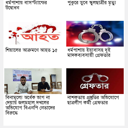
ধর্মপাশায় বাসস্ট্যান্ডের
পুকুরে ডুবে স্কুলছাত্রীর মৃত্যু
উদ্বোধন
শিয়ালের আক্রমণে আহত ১৫
ধর্মপাশায় ইয়াবাসহ দুই
মাদকব্যবসায়ী গ্রেফতার
বিনামূল্যে অর্ধেক ভাগ না
নাশকতায় প্রস্তুতির অভিযোগে
দেয়ায় জলমহাল দখলের
ছাত্রলীগ কর্মী গ্রেফতার
অভিযোগ বিএনপি নেতাদের
বিরুদ্ধে