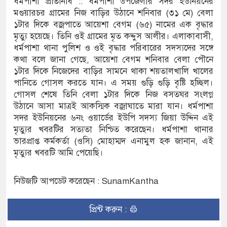
ধর্মপাশা প্রতিনিধি :: ধর্মপাশা উপজেলার সদর ইউনিয়নের
মগুয়ারচর গ্রামের নিজ বাড়ির উঠানে শনিবার (৩১ মে) বেলা
ে দুর্ঘটনায় আহতদের চিকিৎসা নিশ্চিতের নির্দেশ
১টার দিকে বজ্রপাতে আয়েশা বেগম (৬৫) নামের এক বৃদ্ধার
মৃত্যু হয়েছে। তিনি ওই গ্রামের মৃত কদ্দুস আলীর। এলাকাবাসী,
ধর্মপাশা থানা পুলিশ ও ওই বৃদ্ধার পরিবারের সদস্যদের সঙ্গে
কথা বলে জানা গেছে, আয়েশা বেগম শনিবার বেলা পৌনে
যুত্থান দিবস পালিত
১টার দিকে নিজেদের বাড়ির সামনে থাকা শয়তালখালি খালের
পানিতে গোসল করতে যান। এ সময় গুড়ি গুড়ি বৃষ্টি হচ্ছিল।
 পাড় যেন ময়লার ভাগাড়
গোসল শেষে তিনি বেলা ১টার দিকে নিজ বসতঘর সংলগ্ন
াঙন অব্যাহত : অস্তিত্ব সংকটে বাউসা-কেশবপুর গ্রাম
উঠানে আসা মাত্রই আকস্মিক বজ্রাঘাতে মারা যান। ধর্মপাশা
সদর ইউনিয়নের ৬নং ওয়ার্ডের ইউপি সদস্য জিয়া উদ্দিন এই
 ঝুঁকি নিয়ে চলাচল
মৃত্যুর খবরটির সত্যতা নিশ্চিত করেছেন। ধর্মপাশা থানার
ভারপ্রাপ্ত কর্মকর্তা (ওসি) মোহাম্মদ এনামুল হক জানান, এই
র অভাবে অনিশ্চয়তায় হাওরের শত শত শিক্ষার্থীর
মৃত্যুর খবরটি আমি পেয়েছি।
থামে মাধ্যমিকেই
নিউজটি আপডেট করেছেন : SunamKantha
দ সম্মেলন রফিকুল ইসলামের প্রতিপক্ষের সব অভিযোগ
প্রিন্ট করুন :