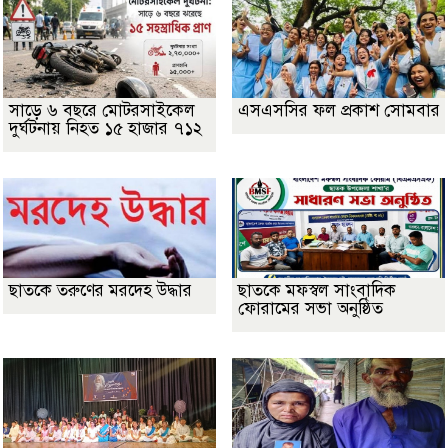
সাড়ে ৬ বছরে মোটরসাইকেল
এসএসসির ফল প্রকাশ সোমবার
দুর্ঘটনায় নিহত ১৫ হাজার ৭১২
ছাতকে তরুণের মরদেহ উদ্ধার
ছাতকে মফস্বল সাংবাদিক
ফোরামের সভা অনুষ্ঠিত