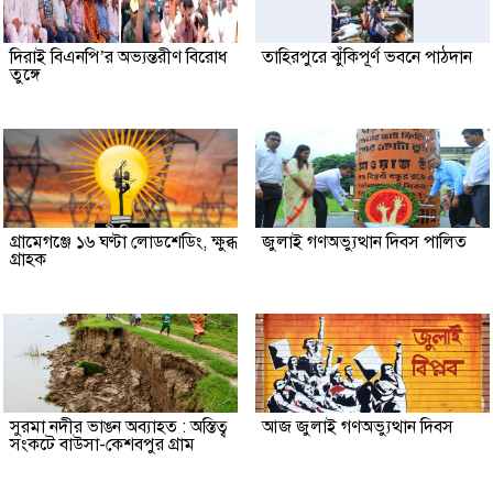
দিরাই বিএনপি’র অভ্যন্তরীণ বিরোধ
তাহিরপুরে ঝুঁকিপূর্ণ ভবনে পাঠদান
তুঙ্গে
গ্রামেগঞ্জে ১৬ ঘণ্টা লোডশেডিং, ক্ষুব্ধ
জুলাই গণঅভ্যুত্থান দিবস পালিত
গ্রাহক
সুরমা নদীর ভাঙন অব্যাহত : অস্তিত্ব
আজ জুলাই গণঅভ্যুত্থান দিবস
সংকটে বাউসা-কেশবপুর গ্রাম