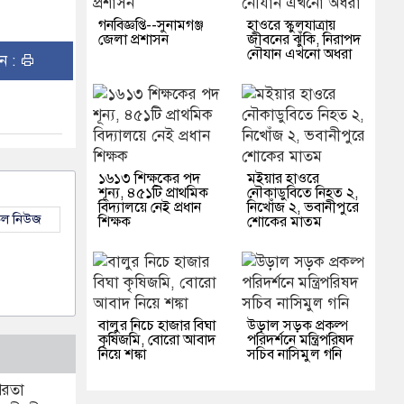
গনবিজ্ঞপ্তি--সুনামগঞ্জ
হাওরে স্কুলযাত্রায়
জেলা প্রশাসন
জীবনের ঝুঁকি, নিরাপদ
নৌযান এখনো অধরা
ুন :
১৬১৩ শিক্ষকের পদ
মইয়ার হাওরে
শূন্য, ৪৫১টি প্রাথমিক
নৌকাডুবিতে নিহত ২,
বিদ্যালয়ে নেই প্রধান
নিখোঁজ ২, ভবানীপুরে
কল নিউজ
শিক্ষক
শোকের মাতম
বালুর নিচে হাজার বিঘা
উড়াল সড়ক প্রকল্প
কৃষিজমি, বোরো আবাদ
পরিদর্শনে মন্ত্রিপরিষদ
নিয়ে শঙ্কা
সচিব নাসিমুল গনি