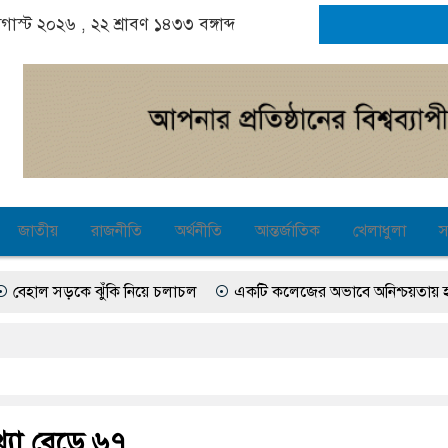
 অগাস্ট ২০২৬ ,
২২ শ্রাবণ ১৪৩৩
বঙ্গাব্দ
জাতীয়
রাজনীতি
অর্থনীতি
আন্তর্জাতিক
খেলাধুলা
স
 সড়কে ঝুঁকি নিয়ে চলাচল
একটি কলেজের অভাবে অনিশ্চয়তায় হাওরের শত শত
া সংবাদ সম্মেলন রফিকুল ইসলামের প্রতিপক্ষের সব অভিযোগ প্রত্যাখ্যান
আ
টাকা হাতিয়ে নিয়েছে দালাল চক্র
সদর উপজেলা পরিষদের সম্প্রসারিত প্র
মগঞ্জে সন্ত্রাসবিরোধী আইনে মামলা: নাদের, পলিন, রিপন-দীপঙ্করসহ ৪৮ জন আ
খ্যা বেড়ে ৬৭