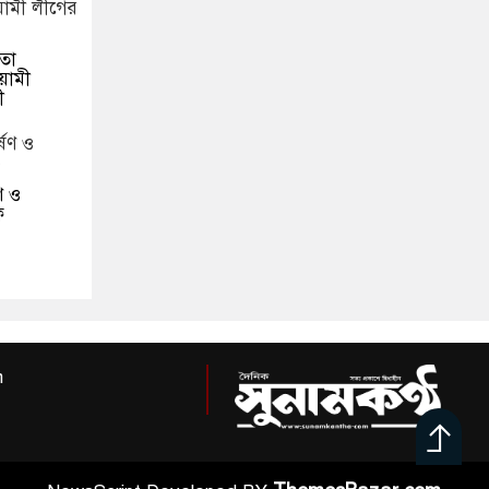
তা
য়ামী
ী
ণ ও
ফ
m