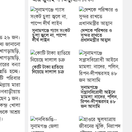
নের ঝুঁকি, নিরাপদ নৌযান এখনো অধরা
১৬১৩ শিক্ষকের পদ শূন্য, ৪৫১টি প্রা
লগঞ্জে হামলার অভিযোগে সংবাদ সম্মেলন, নিরাপত্তা ও সুষ্ঠু বিচার দাবি
াসীরুদ্দীনসহ ১০ জনের বিরুদ্ধে মামলা
সরকার নৈতিক দিক থেকে দেশ পরি
সুনামগঞ্জে গ্যাস সংকট
দেশকে পরিষ্কার ও
চুলা জ্বলে না, পাম্পে
সুন্দর রাখতে
ীতে ২৬ জন।
দীর্ঘ লাইন
প্রধানমন্ত্রীর আহ্বান
তথ্য জানানো
 খাগড়াছড়ি,
 খাগড়াছড়ি,
জারের বন্যা
কোটি টাকা হাতিয়ে
্নতি হচ্ছে।
নিয়েছে দালাল চক্র
টি পরিবার
ল্লায় মারা
‎সুনামগঞ্জে
্মণবাড়ীয়ায়
সন্ত্রাসবিরোধী আইনে
মামলা: নাদের, পলিন,
আছেন ১ জন।
রিপন-দীপঙ্করসহ ৪৮
ন্দ্র খোলা
জন আসামি
ুকে আশ্রয়
ে।