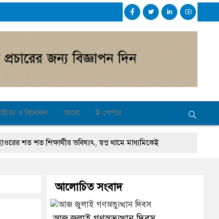
াহিত্য ও বিনোদন
আরো
ই-পেপার
 শিক্ষার্থীর ভবিষ্যৎ, স্বপ্ন থামে মাধ্যমিকেই
জ জুলাই গণঅভ্যুত্থান দিবস
সুনামগঞ্জে গ্যাস সংকট চুলা জ্বলে না, পাম্প
শাসনিক ভবনের উদ্বোধন
৫ আগস্ট ঘিরে তৎপরতা চালানোর মুরোদ আওয়ামী লীগে
আলোচিত সংবাদ
সামি
পূবালী ব্যাংকের ইলেক্ট্রনিক বুথ ও সেল্ফ সার্ভিস সেন্টারের উদ্বোধন
আজ জুলাই গণঅভ্যুত্থান দিবস