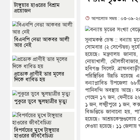
পৈতৃক
টাঙ্গুয়ার হাওরের বিশ্রাম
প্রয়োজন
মইয়ার
আপলোড সময় : ০৩-০৯-২০২৪ 
বালুর
বিএনপি নেতা আকবর আলী
সুনামকণ্ঠ ডেস্ক :: বন্যা
একটি 
আর নেই
সোমবার (২ সেপ্টেম্বর) দুর্য
হয়েছে। মন্ত্রণালয় জানায়,
নোয়াখালী, মৌলভীবাজার, হব
হবিগঞ্জ সিলেট, ব্রাহ্মণবা
প্রত্যেক প্রাণীই তার মূলের
পরিস্থিতির উন্নতি হয়েছে এ
দিকে ধাবিত হয়
বন্যাপ্লাবিত উপজেলা ৬৮
পানিবন্দি অবস্থায় আছে। বন
গেছেন ১৭ জন, ফেনীতে ২৬ 
পুকুরে ডুবে স্কুলছাত্রীর মৃত্যু
১ জন, লক্ষ্মীপুরে ১ জন,
বিজ্ঞপ্তিতে জানানো হয়, 
হয়েছে। আশ্রয়কেন্দ্রগুল
দেওয়া হয়েছে। ১১ জেলায় ক্
বিপর্যয়ের মুখে টাঙ্গুয়ার
হাওরের জীববৈচিত্র্য