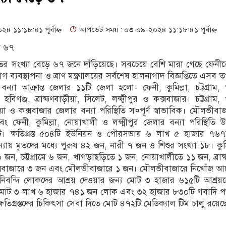
 সম্পত্তির রেকর্ড সংশোধন ও স্বত্ব ফেরতের দাবি
হাওরে স্কুলযাত্রায় জীব
 হাওরে নৌকাডুবিতে নিহত ২, নিখোঁজ ২, ভবানীপুরে শোকের মাতম
জামা
১১:১৮:৪১ পূর্বাহ্ন
আপডেট সময় : ০৩-০৯-২০২৪ ১১:১৮:৪১ পূর্বাহ্ন
 নিচে হাজার বিঘা কৃষিজমি, বোরো আবাদ নিয়ে শঙ্কা
হবিগঞ্জে সারজিস ও ন
য় মৃতের সংখ্যা বেড়ে ৬৭ জনে দাঁড়িয়েছে। সবচেয়ে বেশি মারা গেছে ফেন
মহল সচেতনভাবে ধর্মের নামে বিভেদ সৃষ্টি করছে : মির্জা ফখরুল
োগ ব্যবস্থাপনা ও ত্রাণ মন্ত্রণালয়ের সর্বশেষ হালনাগাদ বিজ্ঞপ্তিতে এসব 
 বন্যা আক্রান্ত জেলার ১১টি জেলা হলো- ফেনী, কুমিল্লা, চট্টগ্রাম,
িগঞ্জ, ব্রাহ্মণবাড়ীয়া, সিলেট, লক্ষ্মীপুর ও কক্সবাজার। চট্টগ্রাম,
ড়ীয়া ও কক্সবাজার জেলার বন্যা পরিস্থিতি স¤পূর্ণ স্বাভাবিক। মৌলভীবা
বং ফেনী, কুমিল্লা, নোয়াখালী ও লক্ষ্মীপুর জেলার বন্যা পরিস্থিতি উন
টি। ক্ষতিগ্রস্ত ৫০৪টি ইউনিয়ন ও পৌরসভায় ৬ লাখ ৫ হাজার ৭৬৭
্যায় মৃতদের মধ্যে পুরুষ ৪২ জন, নারী ৭ জন ও শিশুর সংখ্যা ১৮। কুমি
জন, চট্টগ্রামে ৬ জন, খাগড়াছড়িতে ১ জন, নোয়াখালীতে ১১ জন, ব্রাহ
 কক্সবাজারে ৩ জন এবং মৌলভীবাজারে ১ জন। মৌলভীবাজারে নিখোঁজ 
পানিবন্দি লোকদের আশ্রয় দেওয়ার জন্য মোট ৩ হাজার ৬১৫টি আশ্রয়কে
োয় মোট ৩ লাখ ৬ হাজার ৭৪১ জন লোক এবং ৩২ হাজার ৮৩০টি গবাদি পশ
ষতিগ্রস্তদের চিকিৎসা সেবা দিতে মোট ৪৭২টি মেডিক্যাল টিম চালু রয়েছ