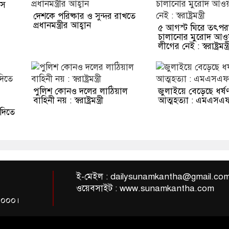
বস
দেশকে পরিষ্কার ও সুন্দর রাখতে
প্রধানমন্ত্রীর আহ্বান
৫ আগস্ট ঘিরে তৎপর
চালানোর মুরোদ আও
লীগের নেই : স্বরাষ্ট্রমন্ত্র
পুলিশ কোনও দলের লাঠিয়াল
জুলাইয়ে বেড়েছে ধর্ষ
বাহিনী নয় : স্বরাষ্ট্রমন্ত্রী
আত্মহত্যা : এমএসএ
 দিতে
ই-মেইল :
dailysunamkantha@gmail.co
ওয়েবসাইট : www.sunamkantha.com
-৩০০০।