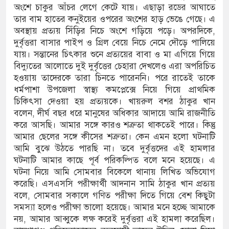
অংশে চাকুর আঁচর লেগে কেটে যায়। এছাড়া রডের আঘাতে
তার বাম হাতের কনুইয়ের ওপরের অংশের হাড় ভেঙে গেছে। এ
ভ্যুত্থান দিবস
অবস্থায় প্রত্যয় সিঁড়ির নিচে অংশে গড়িয়ে পড়ে। অপরদিকে,
দুর্বৃত্তরা বাসার পাইপ ও গ্রিল বেয়ে নিচে নেমে দৌড়ে পালিয়ে
যায়। সন্তানের চিৎকার শুনে প্রত্যয়ের বাবা ও মা এগিয়ে গিয়ে
বিদ্যুতের আলোতে দুই দুর্বৃত্তের চেহারা দেখলেও এরা অপরিচিত
হওয়ায় তাদেরকে তারা চিনতে পারেননি। পরে রাতেই তাকে
ধর্মপাশা উপজেলা স্বাস্থ্য কমপ্লেক্সে নিয়ে গিয়ে প্রাথমিক
চিকিৎসা দেওয়া হয় প্রত্যয়কে। খায়রুল বশর ঠাকুর খান
বলেন, দীর্ঘ বছর ধরে মানুষের অধিকার আদায়ে আমি রাজনীতি
করে আসছি। আমার সঙ্গে কারও শত্রুতা থাকতেই পারে। কিন্তু
আমার ছেলের সঙ্গে কীসের শত্রুতা। কেন এমন হলো ঘটনাটি
আমি বুঝে উঠতে পারছি না। তবে দুর্বৃত্তদের এই হামলার
ঘটনাটি আমার কাছে পূর্ব পরিকল্পিত বলে মনে হয়েছে। এ
ঘটনা নিয়ে আমি সোমবার বিকেলে থানায় লিখিত অভিযোগ
করেছি। এসএসসি পরীক্ষার্থী আদনান সামি ঠাকুর খান প্রত্যয়
বলে, সোমবার সকালে গণিত পরীক্ষা দিতে গিয়ে বেশ কিছুটা
সমস্যা হলেও পরীক্ষা ভালো হয়েছে। আমার মনে হচ্ছে আমাকে
নয়, আমার আব্বুকে লক্ষ করেই দুর্বৃত্তরা এই হামলা করেছিল।