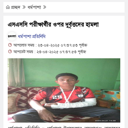
 মোটরসাইকেল দুর্ঘটনায় নিহত ১৫ হাজার ৭১২
প্রচ্ছদ
ধর্মপাশা
্রলোভনে ভারতে পাচার, গুয়াহাটি ক্যাম্পে মানবেতর
এসএসসি পরীক্ষার্থীর ওপর দুর্বৃত্তদের হামলা
র যুবকের
ধর্মপাশা প্রতিনিধি
 চলে জীবন-সংসার
আপলোড সময় : ২৩-০৪-২০২৫ ০৭:৩৭:৫৩ পূর্বাহ্ন
আপডেট সময় : ২৩-০৪-২০২৫ ০৭:৩৭:৫৩ পূর্বাহ্ন
জীবন, কর্ম ও দর্শন নিয়ে সাহিত্য আড্ডা
র অভ্যন্তরীণ বিরোধ তুঙ্গে
ার চেহারা কি দেখা গেছে : স্বরাষ্ট্রমন্ত্রী
বক্তব্য ভারত সমর্থন করে না : জয়সওয়াল
কিপূর্ণ ভবনে পাঠদান
র সহযোগিতায় দিরাই-শাল্লার উন্নয়ন করতে চাই : এমপি