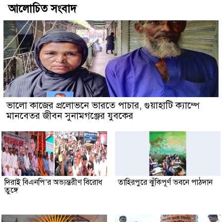
আলোচিত সংবাদ
ভালো কাজের প্রলোভনে ভারতে পাচার, গুয়াহাটি ক্যাম্পে
মানবেতর জীবন সুনামগঞ্জের যুবকের
দিরাই বিএনপি’র অভ্যন্তরীণ বিরোধ
তাহিরপুরে ঝুঁকিপূর্ণ ভবনে পাঠদান
তুঙ্গে