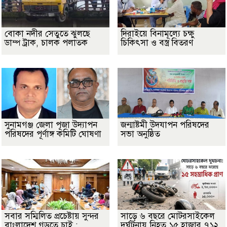
বোকা নদীর সেতুতে ঝুলছে
দিরাইয়ে বিনামূল্যে চক্ষু
ডাম্প ট্রাক, চালক পলাতক
চিকিৎসা ও বস্ত্র বিতরণ
সুনামগঞ্জ জেলা পূজা উদ্যাপন
জন্মাষ্টমী উদযাপন পরিষদের
পরিষদের পূর্ণাঙ্গ কমিটি ঘোষণা
সভা অনুষ্ঠিত
সবার সম্মিলিত প্রচেষ্টায় সুন্দর
সাড়ে ৬ বছরে মোটরসাইকেল
বাংলাদেশ গড়তে চাই :
দুর্ঘটনায় নিহত ১৫ হাজার ৭১২