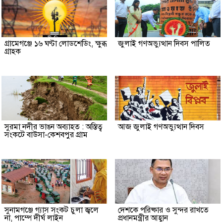
গ্রামেগঞ্জে ১৬ ঘণ্টা লোডশেডিং, ক্ষুব্ধ
জুলাই গণঅভ্যুত্থান দিবস পালিত
গ্রাহক
সুরমা নদীর ভাঙন অব্যাহত : অস্তিত্ব
আজ জুলাই গণঅভ্যুত্থান দিবস
সংকটে বাউসা-কেশবপুর গ্রাম
সুনামগঞ্জে গ্যাস সংকট চুলা জ্বলে
দেশকে পরিষ্কার ও সুন্দর রাখতে
না, পাম্পে দীর্ঘ লাইন
প্রধানমন্ত্রীর আহ্বান