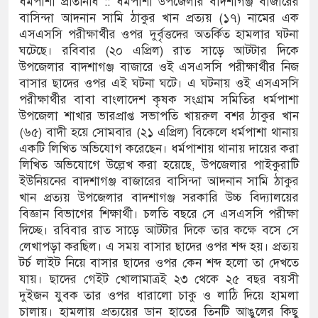
ধর্মপাশা প্রতিনিধি :: ধর্মপাশা উপজেলার বাদশাগঞ্জ বাজারের
বাসিন্দা আদনান সামি ঠাকুর খান প্রত্যয় (১৭) নামের এক
ঘণ্টা লোডশেডিং, ক্ষুব্ধ গ্রাহক
এসএসসি পরীক্ষার্থীর ওপর দুর্বৃত্তদের অতর্কিত হামলার ঘটনা
ঘটেছে। রবিবার (২০ এপ্রিল) রাত সাড়ে আটটার দিকে
 দুর্ঘটনায় আহতদের চিকিৎসা নিশ্চিতের নির্দেশ
উপজেলার বাদশাগঞ্জ বাজারে ওই এসএসসি পরীক্ষার্থীর নিজ
বাসার ছাদের ওপর এই ঘটনা ঘটে। এ ঘটনায় ওই এসএসসি
পরীক্ষার্থীর বাবা বাংলাদেশ কৃষক সংগ্রাম সমিতির ধর্মপাশা
উপজেলা শাখার ভারপ্রাপ্ত সভাপতি খায়রুল বশর ঠাকুর খান
ুত্থান দিবস পালিত
(৬৫) বাদী হয়ে সোমবার (২১ এপ্রিল) বিকেলে ধর্মপাশা থানায়
পাড় যেন ময়লার ভাগাড়
একটি লিখিত অভিযোগ করেছেন। ধর্মপাশায় থানায় দায়ের করা
লিখিত অভিযোগে উল্লেখ করা হয়েছে, উপজেলার পাইকুরাটি
ঙন অব্যাহত : অস্তিত্ব সংকটে বাউসা-কেশবপুর গ্রাম
ইউনিয়নের বাদশাগঞ্জ বাজারের বাসিন্দা আদনান সামি ঠাকুর
খান প্রত্যয় উপজেলার বাদশাগঞ্জ সরকারি উচ্চ বিদ্যালয়ের
ঝুঁকি নিয়ে চলাচল
বিজ্ঞান বিভাগের শিক্ষার্থী। চলতি বছরে সে এসএসসি পরীক্ষা
দিচ্ছে। রবিবার রাত সাড়ে আটটার দিকে তার কক্ষে বসে সে
অভাবে অনিশ্চয়তায় হাওরের শত শত শিক্ষার্থীর
লেখাপড়া করছিল। এ সময় বাসার ছাদের ওপর শব্দ হয়। প্রত্যয়
টর্চ লাইট নিয়ে বাসার ছাদের ওপর কেন শব্দ হলো তা দেখতে
ামে মাধ্যমিকেই
যায়। ছাদের গেইট খোলামাত্রই ২৩ থেকে ২৫ বছর বয়সী
দুইজন যুবক তার ওপর ধারালো চাকু ও লাঠি দিয়ে হামলা
 সম্মেলন রফিকুল ইসলামের প্রতিপক্ষের সব অভিযোগ
চালায়। হামলায় প্রত্যয়ের ডান হাতের তিনটি আঙুলের কিছু