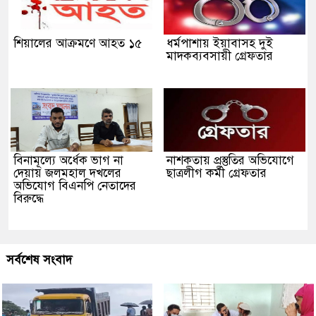
শিয়ালের আক্রমণে আহত ১৫
ধর্মপাশায় ইয়াবাসহ দুই
মাদকব্যবসায়ী গ্রেফতার
বিনামূল্যে অর্ধেক ভাগ না
নাশকতায় প্রস্তুতির অভিযোগে
দেয়ায় জলমহাল দখলের
ছাত্রলীগ কর্মী গ্রেফতার
অভিযোগ বিএনপি নেতাদের
বিরুদ্ধে
সর্বশেষ সংবাদ