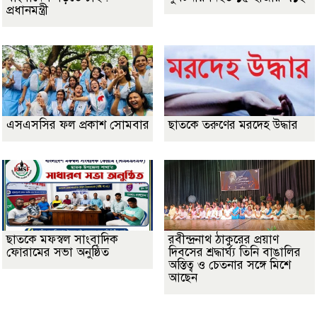
প্রধানমন্ত্রী
এসএসসির ফল প্রকাশ সোমবার
ছাতকে তরুণের মরদেহ উদ্ধার
ছাতকে মফস্বল সাংবাদিক
রবীন্দ্রনাথ ঠাকুরের প্রয়াণ
ফোরামের সভা অনুষ্ঠিত
দিবসের শ্রদ্ধার্ঘ্য তিনি বাঙালির
অস্তিত্ব ও চেতনার সঙ্গে মিশে
আছেন