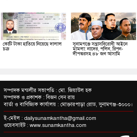
কোটি টাকা হাতিয়ে নিয়েছে দালাল
‎সুনামগঞ্জে সন্ত্রাসবিরোধী আইনে
চক্র
মামলা: নাদের, পলিন, রিপন-
দীপঙ্করসহ ৪৮ জন আসামি
সম্পাদক মন্ডলীর সভাপতি : মো. জিয়াউল হক
সম্পাদক ও প্রকাশক : বিজন সেন রায়
বার্তা ও বাণিজ্যিক কার্যালয় : মোক্তারপাড়া রোড, সুনামগঞ্জ-৩০০০।
ই-মেইল :
dailysunamkantha@gmail.com
ওয়েবসাইট : www.sunamkantha.com