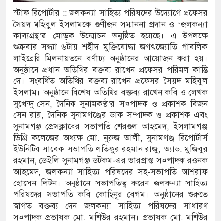
স্টাফ রিপোর্টার :: জলকন্যা সাহিত্য পরিষদের উদ্যোগে প্রফেসর
পরিষদের সম্প্রসারিত প্রশাসনিক ভবনের উদ্বোধন
সৈয়দ মহিবুল ইসলামকে গুণীজন সম্মাননা প্রদান ও ‘জলকন্যা
কাব্যগ্রন্থ’র মোড়ক উন্মোচন অনুষ্ঠিত হয়েছে। এ উপলক্ষে
রে তৎপরতা চালানোর মুরোদ আওয়ামী লীগের নেই :
শুক্রবার সন্ধ্যা ৬টায় শহীদ মুক্তিযোদ্ধা জগৎজ্যোতি পাবলিক
লাইব্রেরি মিলনায়তনে বর্ণাঢ্য অনুষ্ঠানের আয়োজন করা হয়।
অনুষ্ঠানে প্রধান অতিথির বক্তব্য রাখেন প্রফেসর পরিমল কান্তি
দে। সংবর্ধিত অতিথির বক্তব্য রাখেন প্রফেসর সৈয়দ মহিবুল
সন্ত্রাসবিরোধী আইনে মামলা: নাদের, পলিন, রিপন-
ইসলাম। অনুষ্ঠানে বিশেষ অতিথির বক্তব্য রাখেন কবি ও লেখক
 জন আসামি
সুখেন্দু সেন, দৈনিক সুনামকণ্ঠ’র স¤পাদক ও প্রকাশক বিজন
সেন রায়, দৈনিক সুনামগঞ্জের ডাক সম্পাদক ও প্রকাশক এবং
ের ইলেক্ট্রনিক বুথ ও সেল্ফ সার্ভিস সেন্টারের উদ্বোধন
সুনামগঞ্জ প্রেসক্লাবের সভাপতি শেরগুল আহমেদ, ইসলামগঞ্জ
ডিগ্রি কলেজের অধ্যক্ষ মো. নুরুজ আলী, সুনামগঞ্জ রিপোর্টার্স
সুনামগঞ্জ জেলা প্রশাসন
ইউনিটির সাবেক সভাপতি লতিফুর রহমান রাজু, অ্যাড. মুজিবুর
রহমান, ডেইলি সুনামগঞ্জ ডটকম-এর ভারপ্রাপ্ত স¤পাদক রওনক
তির রেকর্ড সংশোধন ও স্বত্ব ফেরতের দাবি
আহমেদ, জলকন্যা সাহিত্য পরিষদের সহ-সভাপতি আশরাফ
হোসেন লিটন। অনুষ্ঠানে সভাপতিত্ব করেন জলকন্যা সাহিত্য
যাত্রায় জীবনের ঝুঁকি, নিরাপদ নৌযান এখনো অধরা
পরিষদের সভাপতি কবি কোহিনূর বেগম। অনুষ্ঠানের শুরুতে
র পদ শূন্য, ৪৫১টি প্রাথমিক বিদ্যালয়ে নেই প্রধান
স্বাগত বক্তব্য দেন জলকন্যা সাহিত্য পরিষদের সাধারণ
স¤পাদক প্রভাষক মো. মশিউর রহমান। প্রভাষক মো. মশিউর