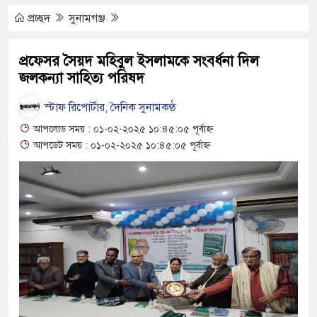
যুত্থান দিবস পালিত
প্রচ্ছদ
সুনামগঞ্জ
 পাড় যেন ময়লার ভাগাড়
প্রফেসর সৈয়দ মহিবুল ইসলামকে সংবর্ধনা দিল
জলকন্যা সাহিত্য পরিষদ
াঙন অব্যাহত : অস্তিত্ব সংকটে বাউসা-কেশবপুর গ্রাম
 ঝুঁকি নিয়ে চলাচল
স্টাফ রিপোর্টার, দৈনিক সুনামকণ্ঠ
আপলোড সময় : ০১-০২-২০২৫ ১০:৪৫:০৫ পূর্বাহ্ন
 অভাবে অনিশ্চয়তায় হাওরের শত শত শিক্ষার্থীর
আপডেট সময় : ০১-০২-২০২৫ ১০:৪৫:০৫ পূর্বাহ্ন
থামে মাধ্যমিকেই
দ সম্মেলন রফিকুল ইসলামের প্রতিপক্ষের সব অভিযোগ
অভ্যুত্থান দিবস
্যাস সংকট চুলা জ্বলে না, পাম্পে দীর্ঘ লাইন
াতিয়ে নিয়েছে দালাল চক্র