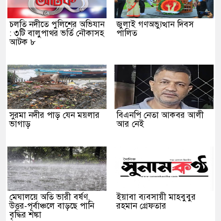
চলতি নদীতে পুলিশের অভিযান
জুলাই গণঅভ্যুত্থান দিবস
: ৩টি বালুপাথর ভর্তি নৌকাসহ
পালিত
আটক ৮
সুরমা নদীর পাড় যেন ময়লার
বিএনপি নেতা আকবর আলী
ভাগাড়
আর নেই
মেঘালয়ে অতি ভারী বর্ষণ,
ইয়াবা ব্যবসায়ী মাহবুবুর
উত্তর-পূর্বাঞ্চলে বাড়ছে পানি
রহমান গ্রেফতার
বৃদ্ধির শঙ্কা