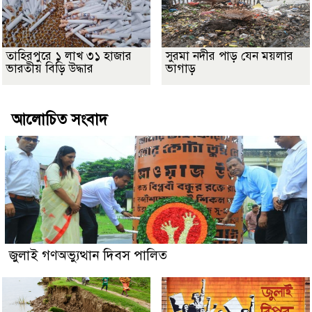
তাহিরপুরে ১ লাখ ৩১ হাজার
সুরমা নদীর পাড় যেন ময়লার
ভারতীয় বিড়ি উদ্ধার
ভাগাড়
আলোচিত সংবাদ
জুলাই গণঅভ্যুত্থান দিবস পালিত