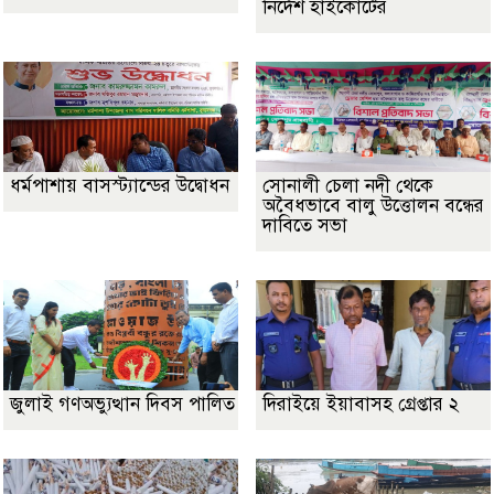
নির্দেশ হাইকোর্টের
ধর্মপাশায় বাসস্ট্যান্ডের উদ্বোধন
সোনালী চেলা নদী থেকে
অবৈধভাবে বালু উত্তোলন বন্ধের
দাবিতে সভা
জুলাই গণঅভ্যুত্থান দিবস পালিত
দিরাইয়ে ইয়াবাসহ গ্রেপ্তার ২