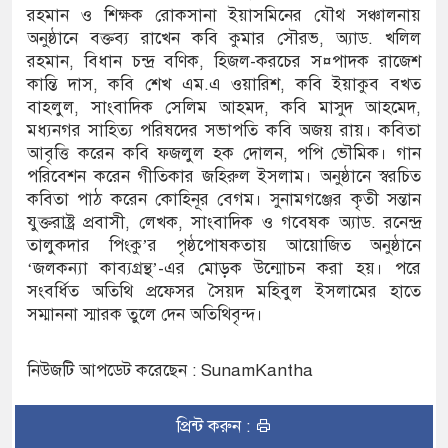
রহমান ও শিক্ষক রোকসানা ইয়াসমিনের যৌথ সঞ্চালনায়
অনুষ্ঠানে বক্তব্য রাখেন কবি কুমার সৌরভ, অ্যাড. খলিল
ে নৌকাডুবিতে নিহত ২, নিখোঁজ ২, ভবানীপুরে শোকের
রহমান, বিধান চন্দ্র বণিক, হিজল-করচের স¤পাদক রাজেশ
কান্তি দাস, কবি শেখ এম.এ ওয়ারিশ, কবি ইয়াকুব বখত
বাহলুল, সাংবাদিক সেলিম আহমদ, কবি মাসুদ আহমেদ,
মধ্যনগর সাহিত্য পরিষদের সভাপতি কবি অজয় রায়। কবিতা
ামলার অভিযোগে সংবাদ সম্মেলন, নিরাপত্তা ও সুষ্ঠু
আবৃত্তি করেন কবি ফজলুল হক দোলন, পপি ভৌমিক। গান
পরিবেশন করেন গীতিকার জহিরুল ইসলাম। অনুষ্ঠানে স্বরচিত
কবিতা পাঠ করেন কোহিনূর বেগম। সুনামগঞ্জের কৃতী সন্তান
যুক্তরাষ্ট্র প্রবাসী, লেখক, সাংবাদিক ও গবেষক অ্যাড. রনেন্দ্র
তালুকদার পিংকু’র পৃষ্ঠপোষকতায় আয়োজিত অনুষ্ঠানে
‘জলকন্যা কাব্যগ্রন্থ’-এর মোড়ক উন্মোচন করা হয়। পরে
সংবর্ধিত অতিথি প্রফেসর সৈয়দ মহিবুল ইসলামের হাতে
সম্মাননা স্মারক তুলে দেন অতিথিবৃন্দ।
নিউজটি আপডেট করেছেন : SunamKantha
প্রিন্ট করুন :