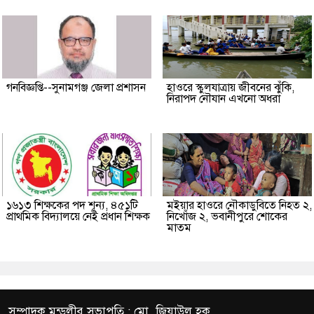
গনবিজ্ঞপ্তি--সুনামগঞ্জ জেলা প্রশাসন
হাওরে স্কুলযাত্রায় জীবনের ঝুঁকি,
নিরাপদ নৌযান এখনো অধরা
১৬১৩ শিক্ষকের পদ শূন্য, ৪৫১টি
মইয়ার হাওরে নৌকাডুবিতে নিহত ২,
প্রাথমিক বিদ্যালয়ে নেই প্রধান শিক্ষক
নিখোঁজ ২, ভবানীপুরে শোকের
মাতম
সম্পাদক মন্ডলীর সভাপতি : মো. জিয়াউল হক