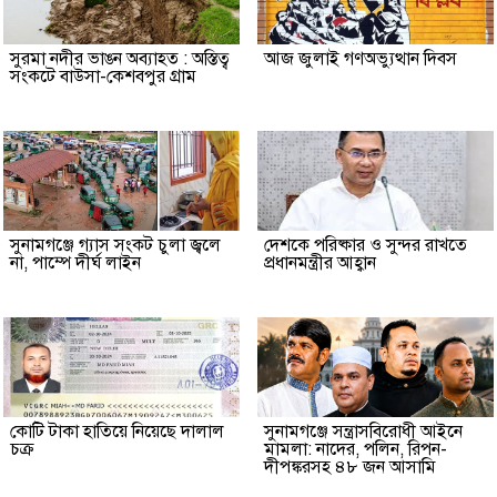
সুরমা নদীর ভাঙন অব্যাহত : অস্তিত্ব
আজ জুলাই গণঅভ্যুত্থান দিবস
সংকটে বাউসা-কেশবপুর গ্রাম
সুনামগঞ্জে গ্যাস সংকট চুলা জ্বলে
দেশকে পরিষ্কার ও সুন্দর রাখতে
না, পাম্পে দীর্ঘ লাইন
প্রধানমন্ত্রীর আহ্বান
কোটি টাকা হাতিয়ে নিয়েছে দালাল
‎সুনামগঞ্জে সন্ত্রাসবিরোধী আইনে
চক্র
মামলা: নাদের, পলিন, রিপন-
দীপঙ্করসহ ৪৮ জন আসামি