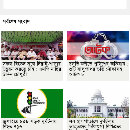
সর্বশেষ সংবাদ
সকল বিভেদ ভুলে দিরাই-শাল্লার
চলতি নদীতে পুলিশের অভিযান :
উন্নয়ন করতে চাই : এমপি নাছির
৩টি বালুপাথর ভর্তি নৌকাসহ
উদ্দিন চৌধুরী
আটক ৮
জুলাইয়ে ৪৫৮ সড়ক দুর্ঘটনায়
সব হাসপাতালে দুর্ঘটনায়
নিহত ৪১৬
আহতদের চিকিৎসা নিশ্চিতের