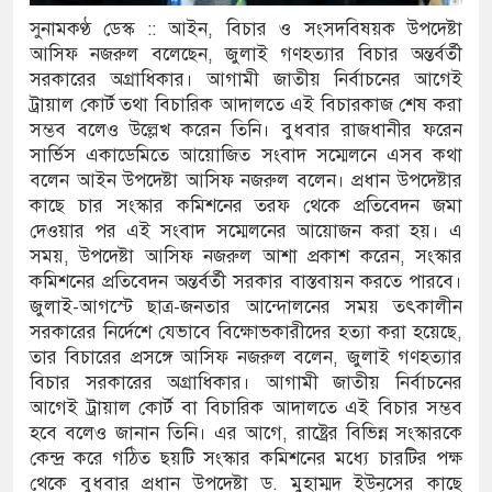
সুনামকণ্ঠ ডেস্ক :: আইন, বিচার ও সংসদবিষয়ক উপদেষ্টা
র ইলেক্ট্রনিক বুথ ও সেল্ফ সার্ভিস সেন্টারের উদ্বোধন
আসিফ নজরুল বলেছেন, জুলাই গণহত্যার বিচার অন্তর্বর্তী
সরকারের অগ্রাধিকার। আগামী জাতীয় নির্বাচনের আগেই
ুনামগঞ্জ জেলা প্রশাসন
ট্রায়াল কোর্ট তথা বিচারিক আদালতে এই বিচারকাজ শেষ করা
সম্ভব বলেও উল্লেখ করেন তিনি। বুধবার রাজধানীর ফরেন
ির রেকর্ড সংশোধন ও স্বত্ব ফেরতের দাবি
সার্ভিস একাডেমিতে আয়োজিত সংবাদ সম্মেলনে এসব কথা
বলেন আইন উপদেষ্টা আসিফ নজরুল বলেন। প্রধান উপদেষ্টার
ত্রায় জীবনের ঝুঁকি, নিরাপদ নৌযান এখনো অধরা
কাছে চার সংস্কার কমিশনের তরফ থেকে প্রতিবেদন জমা
 পদ শূন্য, ৪৫১টি প্রাথমিক বিদ্যালয়ে নেই প্রধান
দেওয়ার পর এই সংবাদ সম্মেলনের আয়োজন করা হয়। এ
সময়, উপদেষ্টা আসিফ নজরুল আশা প্রকাশ করেন, সংস্কার
কমিশনের প্রতিবেদন অন্তর্বর্তী সরকার বাস্তবায়ন করতে পারবে।
জুলাই-আগস্টে ছাত্র-জনতার আন্দোলনের সময় তৎকালীন
নৌকাডুবিতে নিহত ২, নিখোঁজ ২, ভবানীপুরে শোকের
সরকারের নির্দেশে যেভাবে বিক্ষোভকারীদের হত্যা করা হয়েছে,
তার বিচারের প্রসঙ্গে আসিফ নজরুল বলেন, জুলাই গণহত্যার
বিচার সরকারের অগ্রাধিকার। আগামী জাতীয় নির্বাচনের
আগেই ট্রায়াল কোর্ট বা বিচারিক আদালতে এই বিচার সম্ভব
মলার অভিযোগে সংবাদ সম্মেলন, নিরাপত্তা ও সুষ্ঠু
হবে বলেও জানান তিনি। এর আগে, রাষ্ট্রের বিভিন্ন সংস্কারকে
কেন্দ্র করে গঠিত ছয়টি সংস্কার কমিশনের মধ্যে চারটির পক্ষ
থেকে বুধবার প্রধান উপদেষ্টা ড. মুহাম্মদ ইউনূসের কাছে