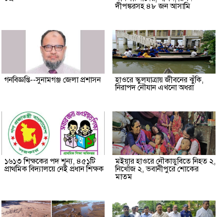
দীপঙ্করসহ ৪৮ জন আসামি
গনবিজ্ঞপ্তি--সুনামগঞ্জ জেলা প্রশাসন
হাওরে স্কুলযাত্রায় জীবনের ঝুঁকি,
নিরাপদ নৌযান এখনো অধরা
১৬১৩ শিক্ষকের পদ শূন্য, ৪৫১টি
মইয়ার হাওরে নৌকাডুবিতে নিহত ২,
প্রাথমিক বিদ্যালয়ে নেই প্রধান শিক্ষক
নিখোঁজ ২, ভবানীপুরে শোকের
মাতম