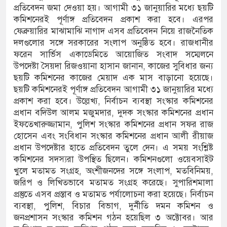
জার বিঘা কৃষিজমি, বোরো আবাদ নিয়ে শঙ্কা
প্রতিবেদন জমা দেওয়া হয়। আগামী ৩১ জানুয়ারির মধ্যে ছয়টি
কমিশনেরই পূর্ণাঙ্গ প্রতিবেদন প্রকাশ করা হবে। এরপর
িস ও নাসীরুদ্দীনসহ ১০ জনের বিরুদ্ধে মামলা
ফেব্রুয়ারির মাঝামাঝি নাগাদ এসব প্রতিবেদন নিয়ে রাজনৈতিক
দলগুলোর সঙ্গে সরকারের সংলাপ অনুষ্ঠিত হবে। রাজধানীর
দিক থেকে দেশ পরিচালনার অধিকার হারিয়েছে :
ফরেন সার্ভিস একাডেমিতে আয়োজিত সংবাদ সম্মেলনে
উপদেষ্টা সৈয়দা রিজওয়ানা হাসান জানান, কাজের সুবিধার জন্য
ছয়টি কমিশনের কাজের মেয়াদ এক মাস বাড়ানো হয়েছে।
ছয়টি কমিশনেরই পূর্ণাঙ্গ প্রতিবেদন আগামী ৩১ জানুয়ারির মধ্যে
নভাবে ধর্মের নামে বিভেদ সৃষ্টি করছে : মির্জা
প্রকাশ করা হবে। উল্লেখ্য, নির্বাচন ব্যবস্থা সংস্কার কমিশনের
প্রধান বদিউল আলম মজুমদার, দুদক সংস্কার কমিশনের প্রধান
ইফতেখারুজ্জামান, পুলিশ সংস্কার কমিশনের প্রধান সফর রাজ
হোসেন এবং সংবিধান সংস্কার কমিশনের প্রধান আলী রীয়াজ
প্রধান উপদেষ্টার হাতে প্রতিবেদন তুলে দেন। এ সময় সংশ্লিষ্ট
কমিশনের সদস্যরা উপস্থিত ছিলেন। কমিশনগুলো ওয়েবসাইট
খুলে মতামত সংগ্রহ, অংশীজনদের সঙ্গে সংলাপ, মতবিনিময়,
জরিপ ও লিখিতভাবে মতামত সংগ্রহ করেছে। সুপারিশমালা
প্রস্তুতে এসব প্রস্তাব ও মতামত পর্যালোচনা করা হয়েছে। নির্বাচন
ব্যবস্থা, পুলিশ, বিচার বিভাগ, দুর্নীতি দমন কমিশন ও
জনপ্রশাসন সংস্কার কমিশন গঠন হয়েছিল ৩ অক্টোবর। আর