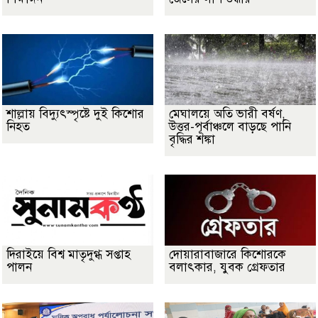
শাল্লায় বিদ্যুৎস্পৃষ্টে দুই কিশোর
মেঘালয়ে অতি ভারী বর্ষণ,
নিহত
উত্তর-পূর্বাঞ্চলে বাড়ছে পানি
বৃদ্ধির শঙ্কা
দিরাইয়ে বিশ্ব মাতৃদুগ্ধ সপ্তাহ
দোয়ারাবাজারে কিশোরকে
পালন
বলাৎকার, যুবক গ্রেফতার