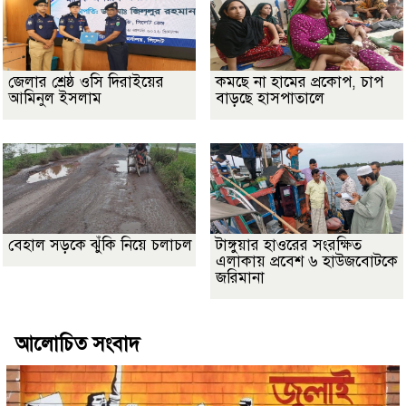
জেলার শ্রেষ্ঠ ওসি দিরাইয়ের
কমছে না হামের প্রকোপ, চাপ
আমিনুল ইসলাম
বাড়ছে হাসপাতালে
বেহাল সড়কে ঝুঁকি নিয়ে চলাচল
টাঙ্গুয়ার হাওরের সংরক্ষিত
এলাকায় প্রবেশ ৬ হাউজবোটকে
জরিমানা
আলোচিত সংবাদ