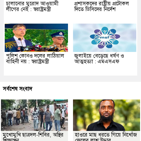
চালানোর মুরোদ আওয়ামী
প্রশাসকদের রাষ্ট্রীয় প্রটোকল
লীগের নেই : স্বরাষ্ট্রমন্ত্রী
দিতে ডিসিদের নির্দেশ
পুলিশ কোনও দলের লাঠিয়াল
জুলাইয়ে বেড়েছে ধর্ষণ ও
বাহিনী নয় : স্বরাষ্ট্রমন্ত্রী
আত্মহত্যা : এমএসএফ
সর্বশেষ সংবাদ
মুখোমুখি ছাত্রদল-শিবির, অস্থির
হাওরে মাছ ধরতে গিয়ে নিখোঁজ
শিক্ষাঙ্গন
জেলের লাশ উদ্ধার