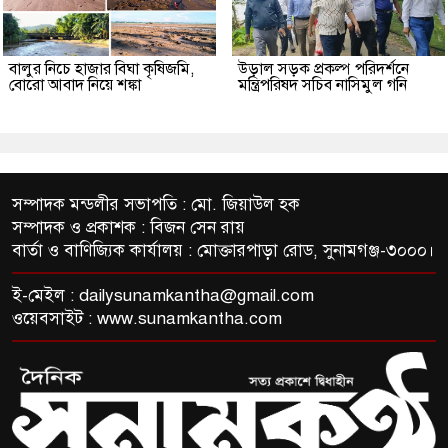
বালুর নিচে হাজার বিঘা কৃষিজমি,
উড়াল সড়ক প্রকল্প পরিদর্শনে
বোরো আবাদ নিয়ে শঙ্কা
মন্ত্রিপরিষদ সচিব নাসিমুল গনি
সম্পাদক মন্ডলীর সভাপতি : মো. জিয়াউল হক
সম্পাদক ও প্রকাশক : বিজন সেন রায়
বার্তা ও বাণিজ্যিক কার্যালয় : মোক্তারপাড়া রোড, সুনামগঞ্জ-৩০০০।
ই-মেইল :
dailysunamkantha@gmail.com
ওয়েবসাইট : www.sunamkantha.com