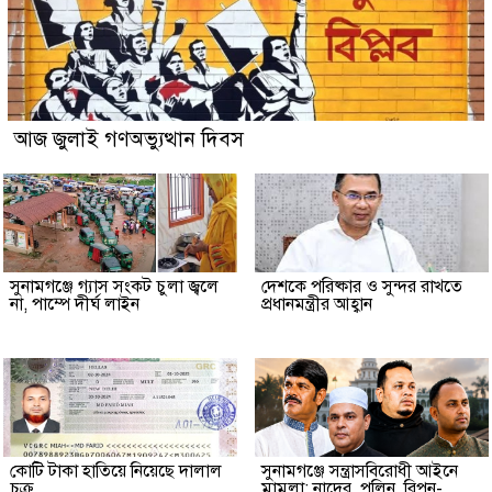
আজ জুলাই গণঅভ্যুত্থান দিবস
সুনামগঞ্জে গ্যাস সংকট চুলা জ্বলে
দেশকে পরিষ্কার ও সুন্দর রাখতে
না, পাম্পে দীর্ঘ লাইন
প্রধানমন্ত্রীর আহ্বান
কোটি টাকা হাতিয়ে নিয়েছে দালাল
‎সুনামগঞ্জে সন্ত্রাসবিরোধী আইনে
চক্র
মামলা: নাদের, পলিন, রিপন-