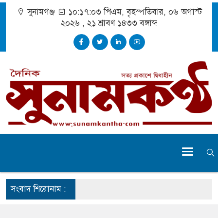
সুনামগঞ্জ
১০:১৭:০৩ পিএম
, বৃহস্পতিবার, ০৬ অগাস্ট
২০২৬ ,
২১ শ্রাবণ ১৪৩৩
বঙ্গাব্দ
সংবাদ শিরোনাম :
ুঁকি নিয়ে চলাচল
অভাবে অনিশ্চয়তায় হাওরের শত শত শিক্ষার্থীর