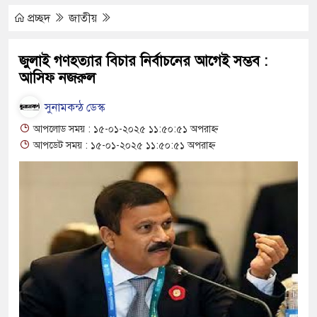
ামে মাধ্যমিকেই
প্রচ্ছদ
জাতীয়
 সম্মেলন রফিকুল ইসলামের প্রতিপক্ষের সব অভিযোগ
জুলাই গণহত্যার বিচার নির্বাচনের আগেই সম্ভব :
আসিফ নজরুল
ভ্যুত্থান দিবস
সুনামকন্ঠ ডেস্ক
আপলোড সময় : ১৫-০১-২০২৫ ১১:৫০:৫১ অপরাহ্ন
াস সংকট চুলা জ্বলে না, পাম্পে দীর্ঘ লাইন
আপডেট সময় : ১৫-০১-২০২৫ ১১:৫০:৫১ অপরাহ্ন
িয়ে নিয়েছে দালাল চক্র
রিষদের সম্প্রসারিত প্রশাসনিক ভবনের উদ্বোধন
ে তৎপরতা চালানোর মুরোদ আওয়ামী লীগের নেই :
ন্ত্রাসবিরোধী আইনে মামলা: নাদের, পলিন, রিপন-
জন আসামি