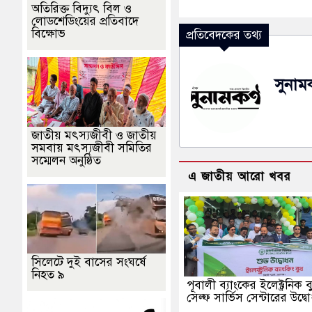
অতিরিক্ত বিদ্যুৎ বিল ও
লোডশেডিংয়ের প্রতিবাদে
বিক্ষোভ
প্রতিবেদকের তথ্য
সুনামক
জাতীয় মৎস্যজীবী ও জাতীয়
সমবায় মৎস্যজীবী সমিতির
সম্মেলন অনুষ্ঠিত
এ জাতীয় আরো খবর
সিলেটে দুই বাসের সংঘর্ষে
নিহত ৯
পূবালী ব্যাংকের ইলেক্ট্রনিক 
সেল্ফ সার্ভিস সেন্টারের উদ্ব