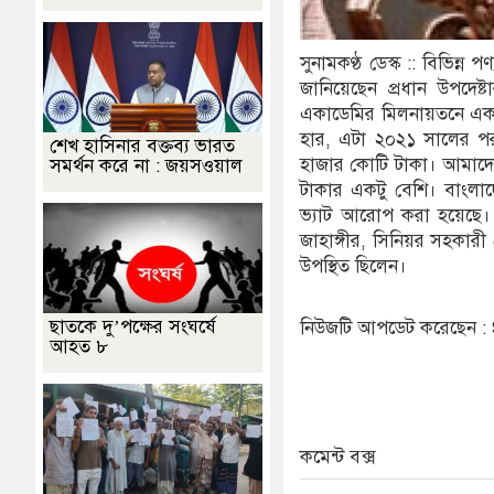
সুনামকণ্ঠ ডেস্ক :: বিভিন্
জানিয়েছেন প্রধান উপদেষ্
একাডেমির মিলনায়তনে এক ব্
হার, এটা ২০২১ সালের পর 
শেখ হাসিনার বক্তব্য ভারত
হাজার কোটি টাকা। আমাদের
সমর্থন করে না : জয়সওয়াল
টাকার একটু বেশি। বাংলাদে
ভ্যাট আরোপ করা হয়েছে। 
জাহাঙ্গীর, সিনিয়র সহকারী
উপস্থিত ছিলেন।
ছাতকে দু’পক্ষের সংঘর্ষে
নিউজটি আপডেট করেছেন 
আহত ৮
কমেন্ট বক্স