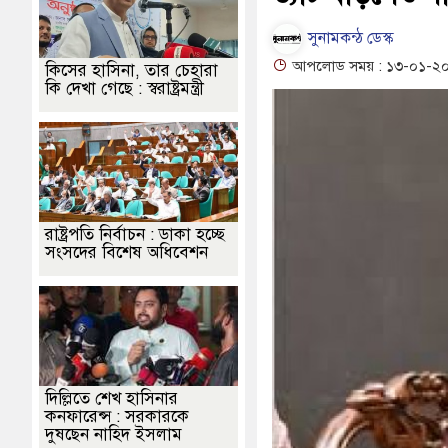
ীর্ঘ লাইন
কোটি টাকা হাতিয়ে নিয়েছে দালাল চক্র
সদর উপজেলা পরিষদ
সুনামকন্ঠ ডেস্ক
গের নেই : স্বরাষ্ট্রমন্ত্রী
‎সুনামগঞ্জে সন্ত্রাসবিরোধী আইনে মামলা:
আপলোড সময় : ১৩-০১-২০২৫ 
কিসের হাসিনা, তার চেহারা
কি দেখা গেছে : স্বরাষ্ট্রমন্ত্রী
স সেন্টারের উদ্বোধন
গনবিজ্ঞপ্তি--সুনামগঞ্জ জেলা প্রশাসন
রাষ্ট্রপতি নির্বাচন : ডাকা হচ্ছে
সংসদের বিশেষ অধিবেশন
দিল্লিতে শেখ হাসিনার
কনফারেন্স : সরকারকে
দুষছেন নাহিদ ইসলাম