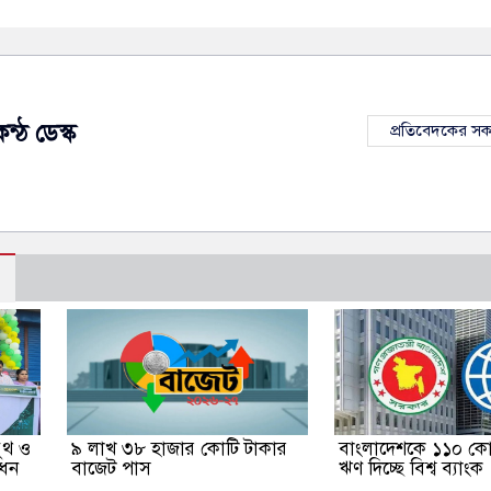
ন্ঠ ডেস্ক
প্রতিবেদকের স
বুথ ও
৯ লাখ ৩৮ হাজার কোটি টাকার
বাংলাদেশকে ১১০ কো
োধন
বাজেট পাস
ঋণ দিচ্ছে বিশ্ব ব্যাংক