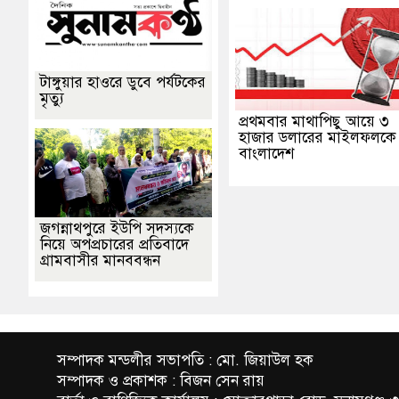
টাঙ্গুয়ার হাওরে ডুবে পর্যটকের
মৃত্যু
প্রথমবার মাথাপিছু আয়ে ৩
হাজার ডলারের মাইলফলকে
বাংলাদেশ
জগন্নাথপুরে ইউপি সদস্যকে
নিয়ে অপপ্রচারের প্রতিবাদে
গ্রামবাসীর মানববন্ধন
সম্পাদক মন্ডলীর সভাপতি : মো. জিয়াউল হক
সম্পাদক ও প্রকাশক : বিজন সেন রায়