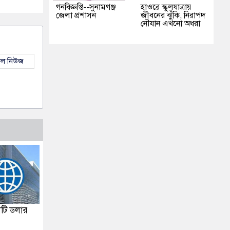
গনবিজ্ঞপ্তি--সুনামগঞ্জ
হাওরে স্কুলযাত্রায়
জেলা প্রশাসন
জীবনের ঝুঁকি, নিরাপদ
নৌযান এখনো অধরা
কল নিউজ
টি ডলার