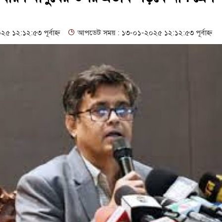
ের সম্প্রসারিত প্রশাসনিক ভবনের উদ্বোধন
 নাদের, পলিন, রিপন-দীপঙ্করসহ ৪৮ জন আসামি
১২:১২:৫৩ পূর্বাহ্ন
আপডেট সময় : ১৩-০১-২০২৫ ১২:১২:৫৩ পূর্বাহ্ন