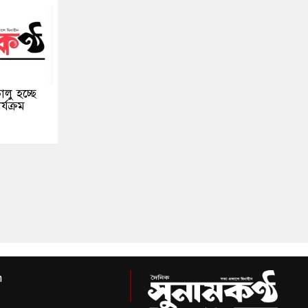
লু হচ্ছে
্যক্রম
m