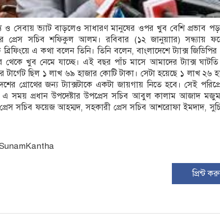
ন পণ্য ও সেবায় ভ্যাট বাড়লেও সাধারণ মানুষের ওপর খুব বেশি প্রভাব প
টার প্রেস সচিব শফিকুল আলম। রবিবার (১২ জানুয়াার) সন্ধ্যায় ফর
রিফিংয়ে এ কথা বলেন তিনি। তিনি বলেন, বাংলাদেশে ট্যাক্স জিডিপির
থেকে খুব নেমে যাচ্ছে। এই বছর পাঁচ মাসে আমাদের ট্যাক্স ঘাটত
 টার্গেট ছিল ১ লাখ ৬৯ হাজার কোটি টাকা। সেটা হয়েছে ১ লাখ ২৬ 
শের গ্রোথের জন্য ট্যাক্সটাকে একটা জায়গায় নিতে হবে। সেই পরিপ্রেক
এ সময় প্রধান উপদেষ্টার উপপ্রেস সচিব আবুল কালাম আজাদ মজুমদা
 প্রেস সচিব ফয়েজ আহম্মদ, সহকারী প্রেস সচিব আশরোফা ইমদাদ, সুচিস
: SunamKantha
প্রিন্ট কর