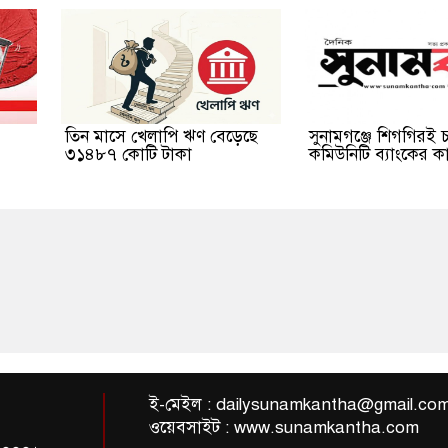
তিন মাসে খেলাপি ঋণ বেড়েছে
সুনামগঞ্জে শিগগিরই চা
৩১৪৮৭ কোটি টাকা
কমিউনিটি ব্যাংকের কার
ই-মেইল :
dailysunamkantha@gmail.co
ওয়েবসাইট : www.sunamkantha.com