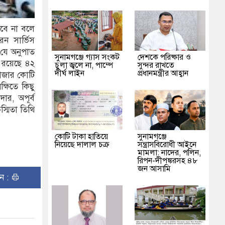
ড়বে না বলে
েন সার্ভিস
 যে অনুপাত
সুনামগঞ্জে গ্যাস সংকট
দেশকে পরিষ্কার ও
ি রয়েছে ৪২
চুলা জ্বলে না, পাম্পে
সুন্দর রাখতে
দীর্ঘ লাইন
প্রধানমন্ত্রীর আহ্বান
হাজার কোটি
্ষিতে কিছু
র, অপূর্ব
্মিতা তিথি
কোটি টাকা হাতিয়ে
‎সুনামগঞ্জে
নিয়েছে দালাল চক্র
সন্ত্রাসবিরোধী আইনে
মামলা: নাদের, পলিন,
রিপন-দীপঙ্করসহ ৪৮
জন আসামি
ুন :