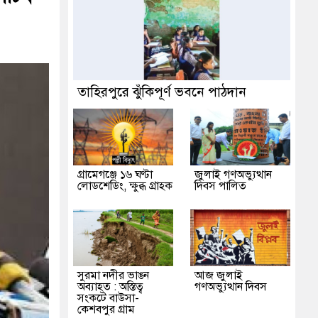
তাহিরপুরে ঝুঁকিপূর্ণ ভবনে পাঠদান
গ্রামেগঞ্জে ১৬ ঘণ্টা
জুলাই গণঅভ্যুত্থান
লোডশেডিং, ক্ষুব্ধ গ্রাহক
দিবস পালিত
সুরমা নদীর ভাঙন
আজ জুলাই
অব্যাহত : অস্তিত্ব
গণঅভ্যুত্থান দিবস
সংকটে বাউসা-
কেশবপুর গ্রাম