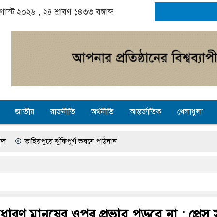
গাস্ট ২০২৬ ,
২৪ শ্রাবণ ১৪৩৩
বঙ্গাব্দ
জাতীয়
রাজনীতি
অর্থনীতি
আন্তর্জাতিক
খেলাধুলা
পুরে ঝুঁকিপূর্ণ ভবনে পাঠদান
রাহক
সব হাসপাতালে দুর্ঘটনায় আহতদের চিকিৎসা নিশ্চিতের নির্দেশ হাইকোর
ে বাউসা-কেশবপুর গ্রাম
বেহাল সড়কে ঝুঁকি নিয়ে চলাচল
ফিকুল ইসলামের প্রতিপক্ষের সব অভিযোগ প্রত্যাখ্যান
আজ জুলাই গণঅভ্যু
ধারণ মানুষের ওপর প্রভাব পড়বে না : প্রেস