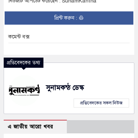
নিউজটি আপডেট করেছেন : SunamKantha
ামলার অভিযোগে সংবাদ সম্মেলন, নিরাপত্তা ও সুষ্ঠু
প্রিন্ট করুন :
হাজার বিঘা কৃষিজমি, বোরো আবাদ নিয়ে শঙ্কা
কমেন্ট বক্স
রজিস ও নাসীরুদ্দীনসহ ১০ জনের বিরুদ্ধে মামলা
প্রতিবেদকের তথ্য
সুনামকন্ঠ ডেস্ক
প্রতিবেদকের সকল নিউজ
এ জাতীয় আরো খবর