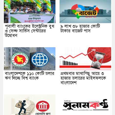
পূবালী ব্যাংকের ইলেক্ট্রনিক বুথ
৯ লাখ ৩৮ হাজার কোটি
ও সেল্ফ সার্ভিস সেন্টারের
টাকার বাজেট পাস
উদ্বোধন
বাংলাদেশকে ১১০ কোটি ডলার
প্রথমবার মাথাপিছু আয়ে ৩
ঋণ দিচ্ছে বিশ্ব ব্যাংক
হাজার ডলারের মাইলফলকে
বাংলাদেশ