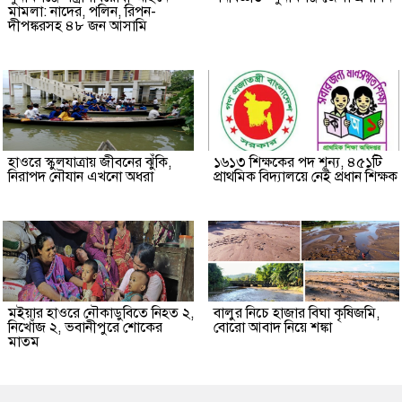
মামলা: নাদের, পলিন, রিপন-
দীপঙ্করসহ ৪৮ জন আসামি
হাওরে স্কুলযাত্রায় জীবনের ঝুঁকি,
১৬১৩ শিক্ষকের পদ শূন্য, ৪৫১টি
নিরাপদ নৌযান এখনো অধরা
প্রাথমিক বিদ্যালয়ে নেই প্রধান শিক্ষক
মইয়ার হাওরে নৌকাডুবিতে নিহত ২,
বালুর নিচে হাজার বিঘা কৃষিজমি,
নিখোঁজ ২, ভবানীপুরে শোকের
বোরো আবাদ নিয়ে শঙ্কা
মাতম