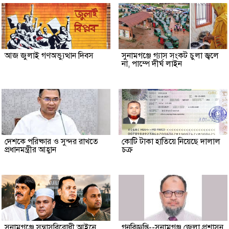
আজ জুলাই গণঅভ্যুত্থান দিবস
সুনামগঞ্জে গ্যাস সংকট চুলা জ্বলে
না, পাম্পে দীর্ঘ লাইন
দেশকে পরিষ্কার ও সুন্দর রাখতে
কোটি টাকা হাতিয়ে নিয়েছে দালাল
প্রধানমন্ত্রীর আহ্বান
চক্র
‎সুনামগঞ্জে সন্ত্রাসবিরোধী আইনে
গনবিজ্ঞপ্তি--সুনামগঞ্জ জেলা প্রশাসন