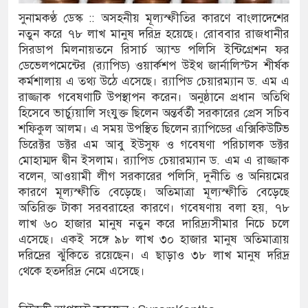
সুনামকণ্ঠ ডেস্ক :: অসহনীয় মূল্যস্ফীতির কারণে বাংলাদেশের
সন্ত্রাসবিরোধী আইনে মামলা: নাদের, পলিন, রিপন-
নতুন করে ৭৮ লাখ মানুষ দরিদ্র হয়েছে। রোববার রাজধানীর
সিরডাপ মিলনায়তনে রিসার্চ অ্যান্ড পলিসি ইন্টিগ্রেশন ফর
 জন আসামি
ডেভেলপমেন্টের (র‌্যাপিড) ওয়ার্কশপ উইথ জার্নালিস্টস শীর্ষক
কর্মশালায় এ তথ্য উঠে এসেছে। র‌্যাপিড চেয়ারম্যান ড. এম এ
ের ইলেক্ট্রনিক বুথ ও সেল্ফ সার্ভিস সেন্টারের উদ্বোধন
রাজ্জাক গবেষণাটি উপস্থাপন করেন। অনুষ্ঠানে প্রধান অতিথি
হিসেবে ভার্চ্যুয়ালি সংযুক্ত ছিলেন অন্তর্বর্তী সরকারের প্রেস সচিব
-সুনামগঞ্জ জেলা প্রশাসন
শফিকুল আলম। এ সময় উপস্থিত ছিলেন র‌্যাপিডের এক্সিকিউটিভ
তির রেকর্ড সংশোধন ও স্বত্ব ফেরতের দাবি
ডিরেক্টর ডক্টর এম আবু ইউসুফ ও গবেষণা পরিচালক ডক্টর
মোহাম্মদ দ্বীন ইসলাম। র‌্যাপিড চেয়ারম্যান ড. এম এ রাজ্জাক
যাত্রায় জীবনের ঝুঁকি, নিরাপদ নৌযান এখনো অধরা
বলেন, আওয়ামী লীগ সরকারের পলিসি, দুনীতি ও অনিয়মের
কারণে মূল্যস্ফীতি বেড়েছে। অতিমাত্রা মূল্যস্ফীতি বেড়েছে
র পদ শূন্য, ৪৫১টি প্রাথমিক বিদ্যালয়ে নেই প্রধান
অতিরিক্ত টাকা সরবরাহের কারণে। গবেষণায় বলা হয়, ৭৮
লাখ ৬০ হাজার মানুষ নতুন করে দারিদ্র্যসীমার নিচে চলে
এসেছে। একই সঙ্গে ৯৮ লাখ ৩০ হাজার মানুষ অতিমাত্রায়
দরিদ্রের ঝুঁকিতে রয়েছেন। এ ছাড়াও ৩৮ লাখ মানুষ দরিদ্র
ে নৌকাডুবিতে নিহত ২, নিখোঁজ ২, ভবানীপুরে শোকের
থেকে হতদরিদ্র নেমে এসেছে।