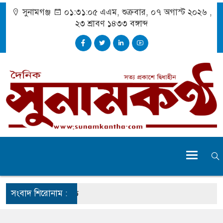
সুনামগঞ্জ
০১:৩১:০৬ এএম
, শুক্রবার, ০৭ অগাস্ট ২০২৬ ,
২৩ শ্রাবণ ১৪৩৩
বঙ্গাব্দ
সংবাদ শিরোনাম :
 পাড় যেন ময়লার ভাগাড়
াঙন অব্যাহত : অস্তিত্ব সংকটে বাউসা-কেশবপুর গ্রাম