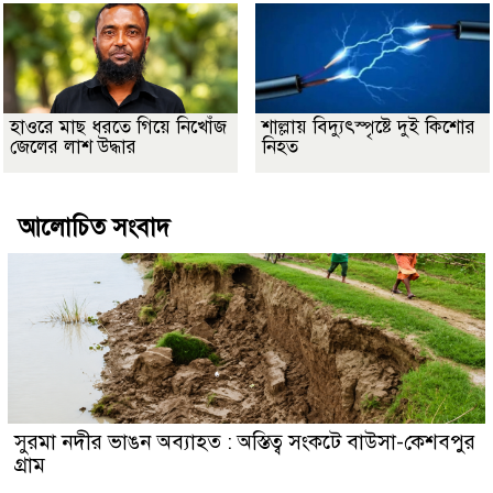
হাওরে মাছ ধরতে গিয়ে নিখোঁজ
শাল্লায় বিদ্যুৎস্পৃষ্টে দুই কিশোর
জেলের লাশ উদ্ধার
নিহত
আলোচিত সংবাদ
সুরমা নদীর ভাঙন অব্যাহত : অস্তিত্ব সংকটে বাউসা-কেশবপুর
গ্রাম