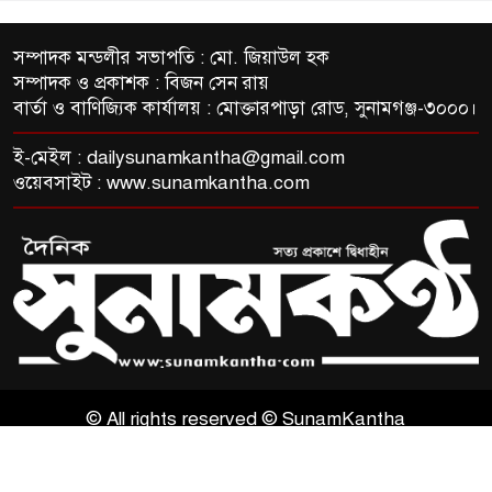
সম্পাদক মন্ডলীর সভাপতি : মো. জিয়াউল হক
সম্পাদক ও প্রকাশক : বিজন সেন রায়
বার্তা ও বাণিজ্যিক কার্যালয় : মোক্তারপাড়া রোড, সুনামগঞ্জ-৩০০০।
ই-মেইল :
dailysunamkantha@gmail.com
ওয়েবসাইট : www.sunamkantha.com
© All rights reserved © SunamKantha
ThemesBazar.com
NewsScript Developed BY