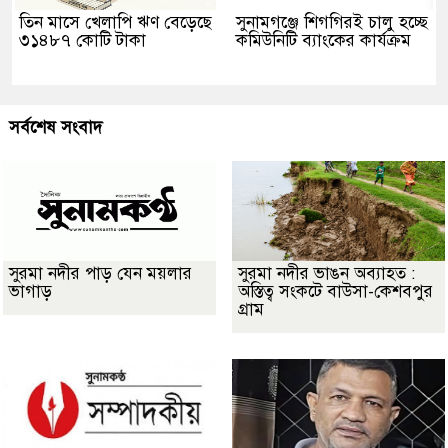
তিন মাসে খেলাপি ঋণ বেড়েছে
সুনামগঞ্জে শিগগিরই চালু হচ্ছে
৩১৪৮৭ কোটি টাকা
কমিউনিটি ব্যাংকের কার্যক্রম
সর্বশেষ সংবাদ
সুরমা নদীর পাড় যেন ময়লার
সুরমা নদীর ভাঙন অব্যাহত :
ভাগাড়
অস্তিত্ব সংকটে বাউসা-কেশবপুর
গ্রাম