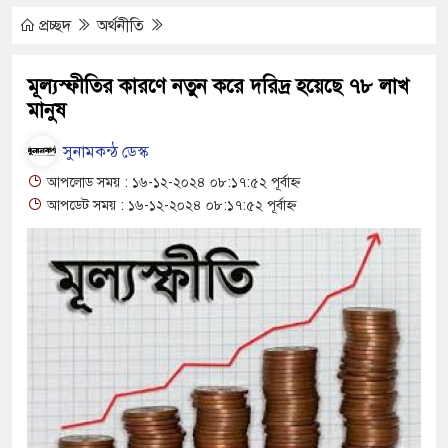
 ঝুঁকি নিয়ে চলাচল
প্রচ্ছদ
অর্থনীতি
র অভাবে অনিশ্চয়তায় হাওরের শত শত শিক্ষার্থীর
মূল্যস্ফীতির কারণে নতুন করে দরিদ্র হয়েছে ৭৮ লাখ
মানুষ
থামে মাধ্যমিকেই
দ সম্মেলন রফিকুল ইসলামের প্রতিপক্ষের সব অভিযোগ
সুনামকন্ঠ ডেস্ক
আপলোড সময় : ১৬-১২-২০২৪ ০৮:১৭:৫২ পূর্বাহ্ন
আপডেট সময় : ১৬-১২-২০২৪ ০৮:১৭:৫২ পূর্বাহ্ন
ণঅভ্যুত্থান দিবস
্যাস সংকট চুলা জ্বলে না, পাম্পে দীর্ঘ লাইন
াতিয়ে নিয়েছে দালাল চক্র
পরিষদের সম্প্রসারিত প্রশাসনিক ভবনের উদ্বোধন
রে তৎপরতা চালানোর মুরোদ আওয়ামী লীগের নেই :