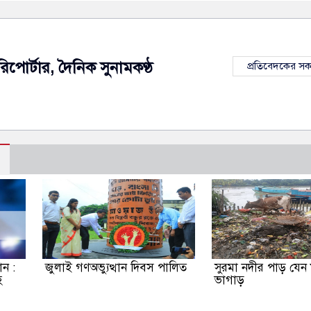
রিপোর্টার, দৈনিক সুনামকণ্ঠ
প্রতিবেদকের স
ন :
জুলাই গণঅভ্যুত্থান দিবস পালিত
সুরমা নদীর পাড় যেন
হ
ভাগাড়