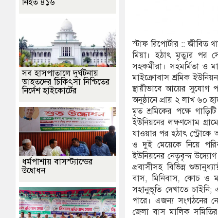
নিহত ৪১৬
স্টাফ রিপোর্টার :: জীবিত
মিয়া। হঠাৎ মৃত্যুর পর 
সহকর্মীরা। সহমর্মিতা ও মা
সব হাসপাতালে দুর্ঘটনায়
মাইক্রোবাস শ্রমিক ইউনিয়ন
আহতদের চিকিৎসা নিশ্চিতের
স্থায়ীভাবে আয়ের সুযোগ প
নির্দেশ হাইকোর্টের
অনুষ্ঠানে প্রায় ২ লাখ ৬০ হ
মৃত শ্রমিকের পক্ষে গাড়
ইউনিয়নের লক্ষণসোম গ্রাম
যাওয়ার পর হঠাৎ স্ট্রোকে আক্
ও দুই মেয়েকে নিয়ে পরি
ইউনিয়নের নেতৃবৃন্দ উদ্যোগ 
ধর্মপাশায় বাসস্ট্যান্ডের
প্রবাসীসহ বিভিন্ন শুভান
উদ্বোধন
বাস, মিনিবাস, কোচ ও ম
সহানুভূতি দেখাতে চাইনি; 
পারে। এজন্য সংগঠনের নেতৃ
জেলা বাস মালিক সমিতির