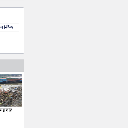
কল নিউজ
 ময়লার