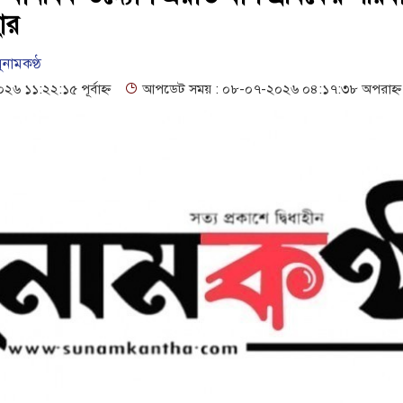
ার
ুনামকণ্ঠ
১১:২২:১৫ পূর্বাহ্ন
আপডেট সময় : ০৮-০৭-২০২৬ ০৪:১৭:৩৮ অপরাহ্ন