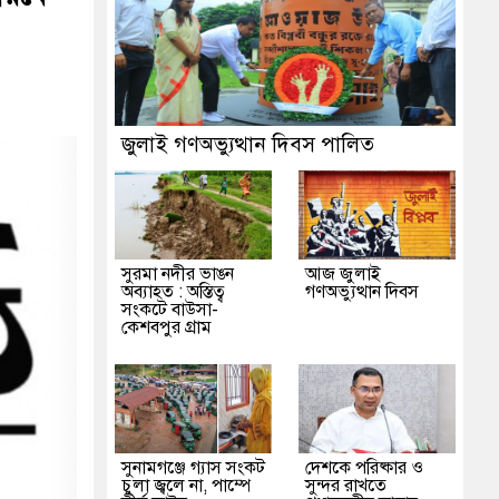
জুলাই গণঅভ্যুত্থান দিবস পালিত
সুরমা নদীর ভাঙন
আজ জুলাই
অব্যাহত : অস্তিত্ব
গণঅভ্যুত্থান দিবস
সংকটে বাউসা-
কেশবপুর গ্রাম
সুনামগঞ্জে গ্যাস সংকট
দেশকে পরিষ্কার ও
চুলা জ্বলে না, পাম্পে
সুন্দর রাখতে