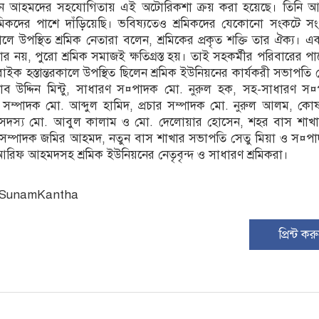
ন আহমদের সহযোগিতায় এই অটোরিকশা ক্রয় করা হয়েছে। তিনি 
কদের পাশে দাঁড়িয়েছি। ভবিষ্যতেও শ্রমিকদের যেকোনো সংকটে স
ে উপস্থিত শ্রমিক নেতারা বলেন, শ্রমিকের প্রকৃত শক্তি তার ঐক্য। এ
র নয়, পুরো শ্রমিক সমাজই ক্ষতিগ্রস্ত হয়। তাই সহকর্মীর পরিবারের পা
াইক হস্তান্তরকালে উপস্থিত ছিলেন শ্রমিক ইউনিয়নের কার্যকরী সভাপতি 
ব উদ্দিন মিন্টু, সাধারণ স¤পাদক মো. নুরুল হক, সহ-সাধারণ স
্পাদক মো. আব্দুল হামিদ, প্রচার সম্পাদক মো. নুরুল আলম, কোষা
সদস্য মো. আবুল কালাম ও মো. দেলোয়ার হোসেন, শহর বাস শাখ
ম্পাদক জমির আহমদ, নতুন বাস শাখার সভাপতি সেতু মিয়া ও স¤পা
িফ আহমদসহ শ্রমিক ইউনিয়নের নেতৃবৃন্দ ও সাধারণ শ্রমিকরা।
: SunamKantha
প্রিন্ট কর