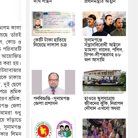
দীর্ঘ লাইন
প্রধানমন্ত্রীর আহ্বান
ল আলম কালা
েছে তাঁরই
কোটি টাকা হাতিয়ে
‎সুনামগঞ্জে
বাস, কোচ ও
নিয়েছে দালাল চক্র
সন্ত্রাসবিরোধী আইনে
ে পরিবারটি
মামলা: নাদের, পলিন,
রিপন-দীপঙ্করসহ ৪৮
লয়ে আয়োজিত
জন আসামি
্তর করা হয়।
াউয়াবাজার
থেকে ঢাকায়
ী, দুই ছেলে
রে শ্রমিক
গনবিজ্ঞপ্তি--সুনামগঞ্জ
হাওরে স্কুলযাত্রায়
ারণ শ্রমিক,
জেলা প্রশাসন
জীবনের ঝুঁকি, নিরাপদ
মগঞ্জ জেলা
নৌযান এখনো অধরা
আমরা শুধু
য়ে দাঁড়াতে
 সুনামগঞ্জ
াকার লিমন