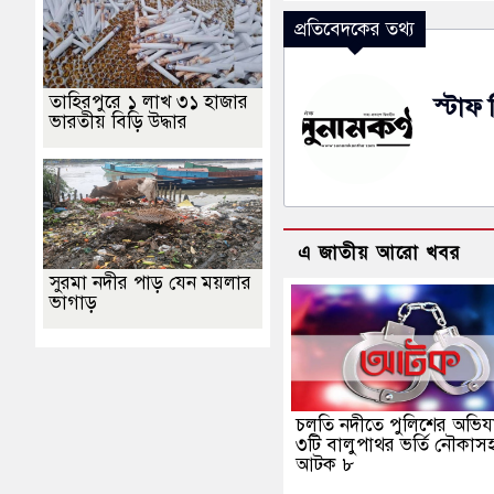
প্রতিবেদকের তথ্য
তাহিরপুরে ১ লাখ ৩১ হাজার
স্টাফ 
ভারতীয় বিড়ি উদ্ধার
এ জাতীয় আরো খবর
সুরমা নদীর পাড় যেন ময়লার
ভাগাড়
চলতি নদীতে পুলিশের অভিযা
৩টি বালুপাথর ভর্তি নৌকাস
আটক ৮