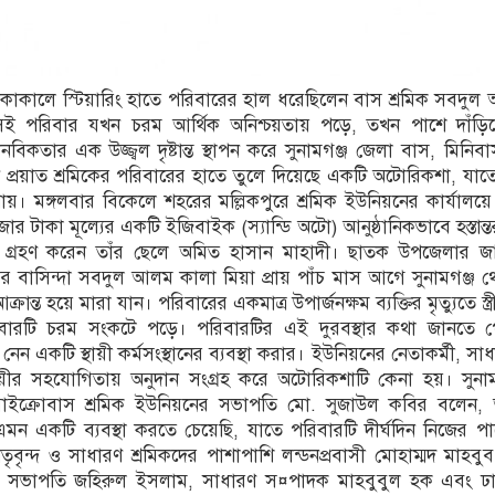
 থাকাকালে স্টিয়ারিং হাতে পরিবারের হাল ধরেছিলেন বাস শ্রমিক সবদু
সেই পরিবার যখন চরম আর্থিক অনিশ্চয়তায় পড়ে, তখন পাশে দাঁড়িয়
নবিকতার এক উজ্জ্বল দৃষ্টান্ত স্থাপন করে সুনামগঞ্জ জেলা বাস, মিনি
 প্রয়াত শ্রমিকের পরিবারের হাতে তুলে দিয়েছে একটি অটোরিকশা, যাত
ায়। মঙ্গলবার বিকেলে শহরের মল্লিকপুরে শ্রমিক ইউনিয়নের কার্যা
াজার টাকা মূল্যের একটি ইজিবাইক (স্যান্ডি অটো) আনুষ্ঠানিকভাবে হস্তান
িটি গ্রহণ করেন তাঁর ছেলে অমিত হাসান মাহাদী। ছাতক উপজেলার জ
ের বাসিন্দা সবদুল আলম কালা মিয়া প্রায় পাঁচ মাস আগে সুনামগঞ্জ 
রান্ত হয়ে মারা যান। পরিবারের একমাত্র উপার্জনক্ষম ব্যক্তির মৃত্যুতে স্ত্র
বারটি চরম সংকটে পড়ে। পরিবারটির এই দুরবস্থার কথা জানতে পে
নেন একটি স্থায়ী কর্মসংস্থানের ব্যবস্থা করার। ইউনিয়নের নেতাকর্মী, সাধ
ুধ্যায়ীর সহযোগিতায় অনুদান সংগ্রহ করে অটোরিকশাটি কেনা হয়। সুনা
াইক্রোবাস শ্রমিক ইউনিয়নের সভাপতি মো. সুজাউল কবির বলেন, 
এমন একটি ব্যবস্থা করতে চেয়েছি, যাতে পরিবারটি দীর্ঘদিন নিজের পা
বৃন্দ ও সাধারণ শ্রমিকদের পাশাপাশি লন্ডনপ্রবাসী মোহাম্মদ মাহবুব,
 সভাপতি জহিরুল ইসলাম, সাধারণ স¤পাদক মাহবুবুল হক এবং ঢ