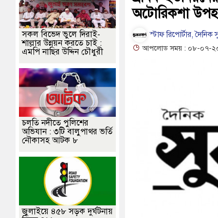
বোধন
গনবিজ্ঞপ্তি--সুনামগঞ্জ জেলা প্রশাসন
অটোরিকশা উপহ
টি প্রাথমিক বিদ্যালয়ে নেই প্রধান শিক্ষক
সকল বিভেদ ভুলে দিরাই-
স্টাফ রিপোর্টার, দৈনিক স
শাল্লার উন্নয়ন করতে চাই :
আপলোড সময় : ০৮-০৭-২০২৬ 
এমপি নাছির উদ্দিন চৌধুরী
চলতি নদীতে পুলিশের
অভিযান : ৩টি বালুপাথর ভর্তি
নৌকাসহ আটক ৮
জুলাইয়ে ৪৫৮ সড়ক দুর্ঘটনায়