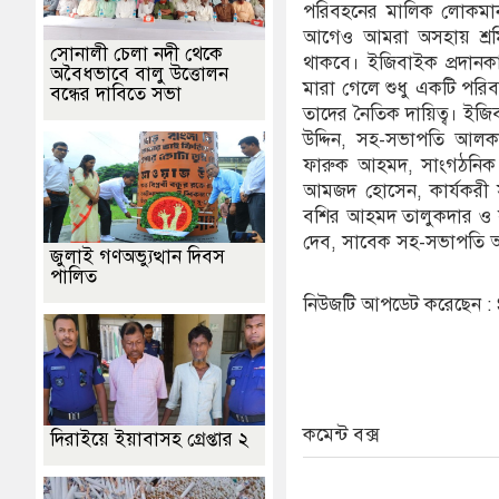
পরিবহনের মালিক লোকমা
আগেও আমরা অসহায় শ্রমি
সোনালী চেলা নদী থেকে
থাকবে। ইজিবাইক প্রদানকাল
অবৈধভাবে বালু উত্তোলন
মারা গেলে শুধু একটি পরিবা
বন্ধের দাবিতে সভা
তাদের নৈতিক দায়িত্ব। ইজিব
উদ্দিন, সহ-সভাপতি আলকা
ফারুক আহমদ, সাংগঠনিক সম
আমজদ হোসেন, কার্যকরী 
বশির আহমদ তালুকদার ও স
দেব, সাবেক সহ-সভাপতি আর
জুলাই গণঅভ্যুত্থান দিবস
পালিত
নিউজটি আপডেট করেছেন 
কমেন্ট বক্স
দিরাইয়ে ইয়াবাসহ গ্রেপ্তার ২