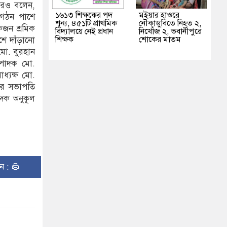
আরও বলেন,
১৬১৩ শিক্ষকের পদ
মইয়ার হাওরে
ংগঠন পাশে
শূন্য, ৪৫১টি প্রাথমিক
নৌকাডুবিতে নিহত ২,
কজন শ্রমিক
বিদ্যালয়ে নেই প্রধান
নিখোঁজ ২, ভবানীপুরে
শিক্ষক
শোকের মাতম
শে দাঁড়ানো
মো. বুরহান
¤পাদক মো.
ধ্যক্ষ মো.
ার সভাপতি
দক অনুকূল
ুন :