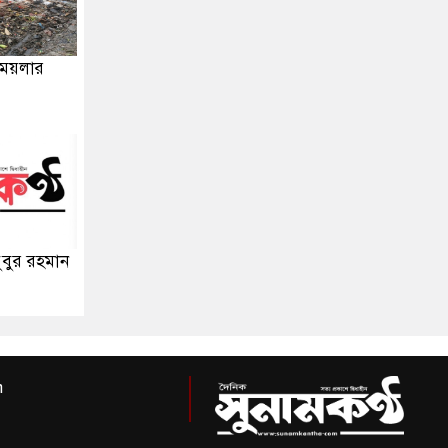
 ময়লার
ুবুর রহমান
m