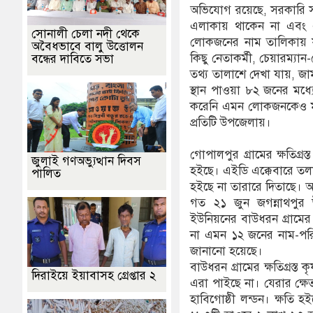
অভিযোগ রয়েছে, সরকারি সহ
এলাকায় থাকেন না এবং এ
সোনালী চেলা নদী থেকে
লোকজনের নাম তালিকায় যুক
অবৈধভাবে বালু উত্তোলন
কিছু নেতাকর্মী, চেয়ারম্যান-
বন্ধের দাবিতে সভা
তথ্য তালাশে দেখা যায়, জাম
স্থান পাওয়া ৮২ জনের মধ
করেনি এমন লোকজনকেও মা
প্রতিটি উপজেলায়।
গোপালপুর গ্রামের ক্ষতিগ্
জুলাই গণঅভ্যুত্থান দিবস
হইছে। এইডি এক্কেবারে তলা
পালিত
হইছে না তারারে দিতাছে। আ
গত ২১ জুন জগন্নাথপুর 
ইউনিয়নের বাউধরন গ্রামের ক্
না এমন ১২ জনের নাম-পরিচয় উ
জানানো হয়েছে।
বাউধরন গ্রামের ক্ষতিগ্রস
দিরাইয়ে ইয়াবাসহ গ্রেপ্তার ২
এরা পাইছে না। যেরার ক্ষ
হাবিগোষ্ঠী লন্ডন। ক্ষত