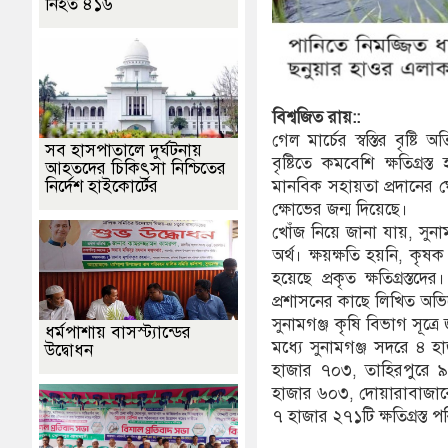
নিহত ৪১৬
বিশ্বজিত
রায়::
গেল মার্চের স্বস্তির বৃষ্
সব হাসপাতালে দুর্ঘটনায়
বৃষ্টিতে কমবেশি ক্ষতিগ্রস
আহতদের চিকিৎসা নিশ্চিতের
নির্দেশ হাইকোর্টের
মানবিক সহায়তা প্রদানের ঘো
ক্ষোভের জন্ম দিয়েছে।
খোঁজ নিয়ে জানা যায়, সুন
অর্থ। ক্ষয়ক্ষতি হয়নি, ক
হয়েছে প্রকৃত ক্ষতিগ্রস্তদ
প্রশাসনের কাছে লিখিত অভিয
সুনামগঞ্জ কৃষি বিভাগ সূত্
ধর্মপাশায় বাসস্ট্যান্ডের
মধ্যে সুনামগঞ্জ সদরে ৪ হ
উদ্বোধন
হাজার ৭০৩, তাহিরপুরে ৯
হাজার ৬০৩, দোয়ারাবাজারে
৭ হাজার ২৭১টি ক্ষতিগ্রস্ত