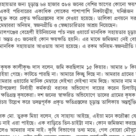
ায়তার জন্য চূড়ান্ত ৬৪ হাজার ৩৮৪ জনের বেশির ভাগের কোনো ক্ষয়ক
কই পরিবারের একাধিক লোকের পাশাপাশি নিকটাত্মীয়, ঘনিষ্ঠজন 
্ত করে প্রকৃত ক্ষতিগ্রস্তদের বাদ দেওয়া হয়েছে। তালিকা প্রণয়নে 
মেম্বাররা অনিয়ম, স্বজনপ্রীতি ও স্বেচ্ছাচারিতার আশ্রয় নিয়েছেন।
ালগঞ্জের বেহেলী ইউনিয়নের পাঁচ নম্বর ওয়ার্ডে মানবিক সহায়তার চূড়ান
্যে অন্তত ৫০ জনেরই কোন ক্ষয়ক্ষতি হয়নি। এর মাঝে জমিজমা নেই 
নবিক সহায়তার আওতায় আনা হয়েছে। এ রকম অনিয়ম-স্বজনপ্রীতি হয়
রস্ত কৃষক কালীকৃষ্ণ দাস বলেন, জমি করছিলাম ১৫ কিয়ার। আমার ৮ কিয়
ইয়া গেছে। কাটতে পারছি না। আমারে কিচ্ছু দিছে না। আমরার গ্রামের য
মরার ওয়ার্ডের মানিক মেম্বারে দেইখ্যা দেইখ্যা নাম দিছে। আমার নাম 
উপজেলা নির্বাহী কর্মকর্তা বরাবর অভিযোগ দায়ের করেন চিলাউড়
ষতিগ্রস্ত কৃষকেরা। দশ জনের স্বাক্ষরিত অভিযোগে তাদের গ্রামের কৃষক ও 
ল্লেখ করে তদন্তপূর্বক প্রকৃত ক্ষতিগ্রস্তদের চূড়ান্ত তালিকায় অন্তর্ভু
্ত কৃষক মো. তুরুক মিয়া বলেন, যে সাহায্য আইছে, এইডা মনে করৌক্কা 
েত নাই এরা পাইছে। এক বাড়িতে তিন-চাইট্টা নাম। কোন জমিজমা করছ
ি হইলেও আমরার নাম নাই। কৃষি বিভাগের তথ্য মতে, গেল বোরো মৌসু