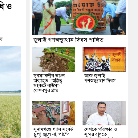
ধি ও
্ন
জুলাই গণঅভ্যুত্থান দিবস পালিত
সুরমা নদীর ভাঙন
আজ জুলাই
অব্যাহত : অস্তিত্ব
গণঅভ্যুত্থান দিবস
সংকটে বাউসা-
কেশবপুর গ্রাম
সুনামগঞ্জে গ্যাস সংকট
দেশকে পরিষ্কার ও
চুলা জ্বলে না, পাম্পে
সুন্দর রাখতে