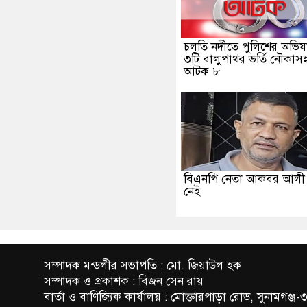
চলতি নদীতে পুলিশের অভিযা
৩টি বালুপাথর ভর্তি নৌকাস
আটক ৮
বিএনপি নেতা আকবর আল
নেই
সম্পাদক মন্ডলীর সভাপতি : মো. জিয়াউল হক
সম্পাদক ও প্রকাশক : বিজন সেন রায়
বার্তা ও বাণিজ্যিক কার্যালয় : মোক্তারপাড়া রোড, সুনামগঞ্জ