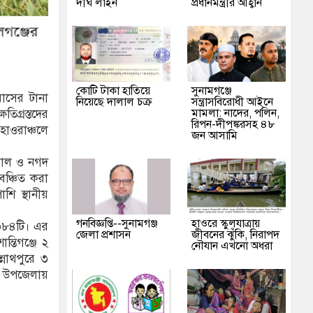
দীর্ঘ লাইন
প্রধানমন্ত্রীর আহ্বান
কোটি টাকা হাতিয়ে
‎সুনামগঞ্জে
মাসের টানা
নিয়েছে দালাল চক্র
সন্ত্রাসবিরোধী আইনে
মামলা: নাদের, পলিন,
তিগ্রস্তদের
রিপন-দীপঙ্করসহ ৪৮
হাওরাঞ্চলে
জন আসামি
 চাল ও নগদ
বঞ্চিত করা
শি স্থানীয়
গনবিজ্ঞপ্তি--সুনামগঞ্জ
হাওরে স্কুলযাত্রায়
 ৩৮৪টি। এর
জেলা প্রশাসন
জীবনের ঝুঁকি, নিরাপদ
্তিগঞ্জে ২
নৌযান এখনো অধরা
নাথপুরে ৩
গর উপজেলায়