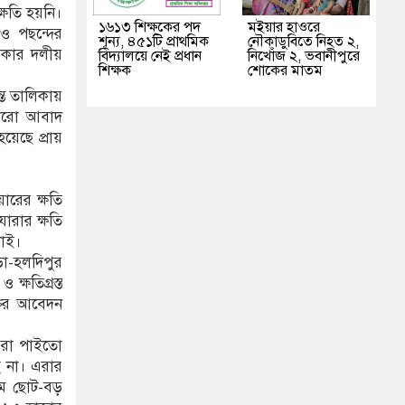
্ষতি হয়নি।
১৬১৩ শিক্ষকের পদ
মইয়ার হাওরে
ও পছন্দের
শূন্য, ৪৫১টি প্রাথমিক
নৌকাডুবিতে নিহত ২,
সরকার দলীয়
বিদ্যালয়ে নেই প্রধান
নিখোঁজ ২, ভবানীপুরে
শিক্ষক
শোকের মাতম
্ত তালিকায়
বোরো আবাদ
েছে প্রায়
ারের ক্ষতি
ারার ক্ষতি
নাই।
া-হলদিপুর
ক্ষতিগ্রস্ত
ক্তির আবেদন
যেরা পাইতো
ে না। এরার
মে ছোট-বড়