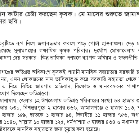
টি অতিবৃষ্টিতে রূপ নিলে জলাবদ্ধতার কবলে পড়ে গোটা হাওরাঞ্চল। দেড় 
্ত হয়েছে সুনামগঞ্জের লক্ষাধিক কৃষক পরিবার। দুর্যোগ মোকাবেলায় ক্ষ
ষণা দেয় সরকার। কিন্তু তালিকা প্রণয়নে ব্যাপক অনিয়ম ও স্বজনপ্রীতি 
ামগঞ্জের ক্ষতিগ্রস্ত অধিকাংশ কৃষকই পায়নি মানবিক সহায়তার সরকারি
ৃষক নয়, এমন লোকজনের নাম তালিকাভুক্ত করে সরকারি সহায়তা থেকে 
ের। এ নিয়ে বিভিন্ন জায়গায় প্রতিবাদ, বিক্ষোভ ও মানববন্ধনের পাশাপা
োগ দিয়েছেন ক্ষতিগ্রস্তরা।
রে জানাযায়, জেলার ১২ উপজেলায় ক্ষতিগ্রস্ত পরিবারের সংখ্যা ৬৪ হাজার
াজার ৬৩০, বিশ্বম্ভরপুরে ২ হাজার ৪৬৬, জামালগঞ্জে ৫ হাজার ১০৩, শান
 হাজার ১৫৯, ছাতকে ১ হাজার ৯৪, দিরাইয়ে ১১ হাজার ৭৫৬, জগন্
 ১০৪০, শাল্লায় ১০ হাজার ১২৫, ধর্মপাশায় ৫ হাজার ৪৩৪ ও মধ্যন
 পরিবারকে মানবিক সহায়তার জন্য চূড়ান্ত করা হয়েছে।