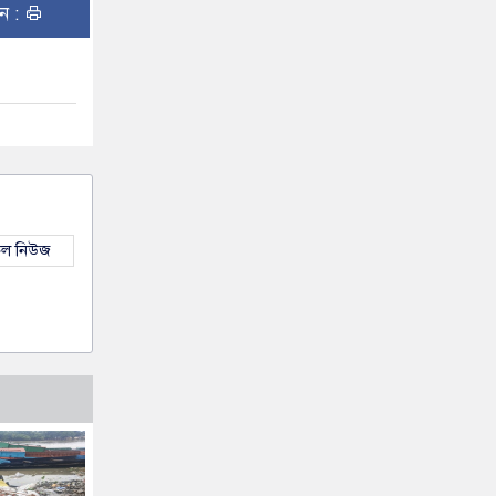
ুন :
কল নিউজ