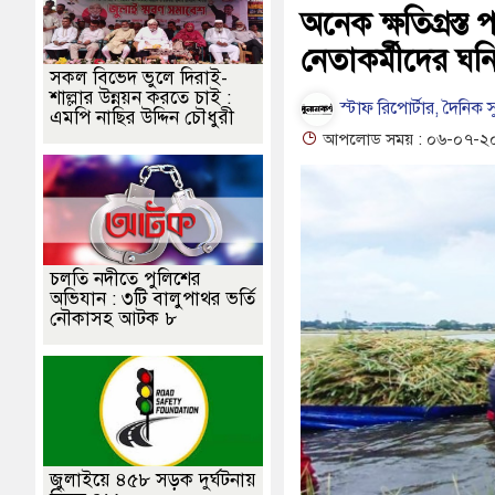
তি--সুনামগঞ্জ জেলা প্রশাসন
অনেক ক্ষতিগ্রস্
নেতাকর্মীদের ঘনি
লয়ে নেই প্রধান শিক্ষক
সকল বিভেদ ভুলে দিরাই-
শাল্লার উন্নয়ন করতে চাই :
স্টাফ রিপোর্টার, দৈনিক স
এমপি নাছির উদ্দিন চৌধুরী
আপলোড সময় : ০৬-০৭-২০২
চলতি নদীতে পুলিশের
অভিযান : ৩টি বালুপাথর ভর্তি
নৌকাসহ আটক ৮
জুলাইয়ে ৪৫৮ সড়ক দুর্ঘটনায়