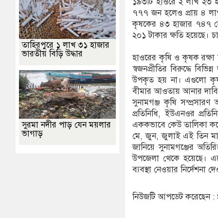
১৯৩টি হাওরে ২ লাখ ২৩ হ
৭৭৭ জন হলেও প্রায় ৪ ল
কৃষকের ৪৩ হাজার ৭৪৭ হ
২০১ টাকার ক্ষতি হয়েছে। 
তাহিরপুরে ১ লাখ ৩১ হাজার
ভারতীয় বিড়ি উদ্ধার
হাওরের কৃষি ও কৃষক রক্ষা 
স্বজনপ্রীতির বিরুদ্ধে বিভি
উপকৃত হয় না। এগুলো কৃষ
বীমার আওতায় আনার দাবি 
সুনামগঞ্জ কৃষি সম্প্রসা
প্রতিনিধি, ইউএনওর প্রতি
সুরমা নদীর পাড় যেন ময়লার
এককভাবে কেউ তালিকা করেন
ভাগাড়
মে, জুন, জুলাই এই তিন ম
জানিয়ে সুনামগঞ্জের অতিরি
উপজেলা থেকে হয়েছে। এক্
ব্যবস্থা নেওয়ার নির্দেশনা 
নিউজটি আপডেট করেছেন 