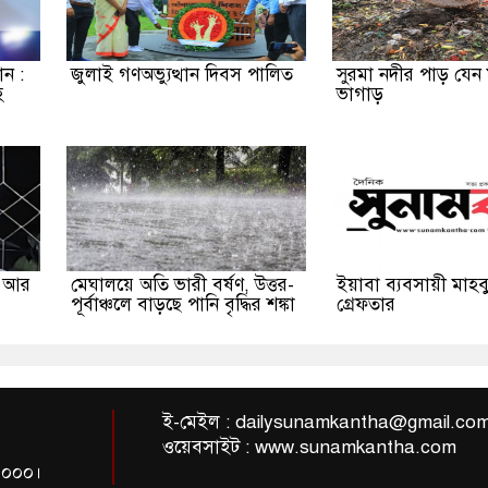
ন :
জুলাই গণঅভ্যুত্থান দিবস পালিত
সুরমা নদীর পাড় যেন
হ
ভাগাড়
ী আর
মেঘালয়ে অতি ভারী বর্ষণ, উত্তর-
ইয়াবা ব্যবসায়ী মাহব
পূর্বাঞ্চলে বাড়ছে পানি বৃদ্ধির শঙ্কা
গ্রেফতার
ই-মেইল :
dailysunamkantha@gmail.co
ওয়েবসাইট : www.sunamkantha.com
-৩০০০।