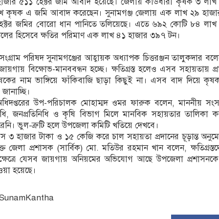
াজার ৫১১ হেক্টর জমি আবাদ হয়েছে। জেলায় কার্ডধারী কৃষক ৩ লাখ
াখ কৃষক এ জমি আবাদ করেছেন। সুনামগঞ্জ জেলায় এক লাখ ২৯ হাজ
েক্টর জমির বোরো ধান পানিতে তলিয়েছে। এতে ৬৯২ কোটি ৮৪ লাখ
চালের হিসেবে ক্ষতির পরিমাণ এক লাখ ৪১ হাজার ৩৯৭ টন।
সংগ্রাম পরিষদ সুনামগঞ্জের আহ্বায়ক অধ্যাপক চিত্তরঞ্জন তালুকদার বল
ন্ন জায়গায় বিক্ষোভ-মানববন্ধন হচ্ছে। ক্ষতিগ্রস্ত হলেও এসব সহায়তায় প্র
কের নাম ভাঙ্গিয়ে ফাঁকিবাজি ছাড়া কিছুই না। এসব বাদ দিয়ে কৃ
জানাচ্ছি।
রণ অধিদপ্তরের উপ-পরিচালক মোহাম্মদ ওমর ফারুক বলেন, মাননীয় সং
নিধি, জনপ্রতিনিধি ও কৃষি বিভাগ মিলে মানবিক সহায়তার তালিকা 
ি। ভুল-ত্রুটি হলে উপজেলা কমিটি খতিয়ে দেখবে।
াস ৩ হাজার টাকা ও ১৫ কেজি করে চাল সহায়তা প্রদানের চূড়ান্ত অনু
ক্ত জেলা প্রশাসক (সার্বিক) মো. মতিউর রহমান খান বলেন, ক্ষতিগ্রস্ত
ষেত্রে যেসব জায়গায় অনিয়মের অভিযোগ আছে উপজেলা প্রশাসনকে তদ
দেওয়া হয়েছে।
: SunamKantha