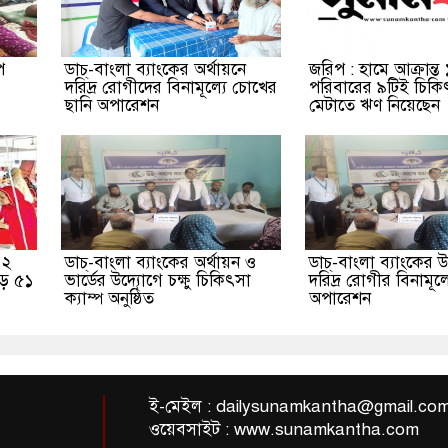
প
ডাচ্-বাংলা ব্যাংকের অর্থায়নে
জরিপ : হামে আক্রান্ত
দরিদ্র রোগীদের বিনামূল্যে চোখের
পরিবারের ৯টিই চিকিৎ
ছানি অপারেশন
মেটাতে ঋণ নিয়েছেন
 ২
ডাচ্-বাংলা ব্যাংকের অর্থায়ন ও
ডাচ্-বাংলা ব্যাংকের 
েড়ে ৫১
ভার্ডের উদ্যোগে চক্ষু চিকিৎসা
দরিদ্র রোগীর বিনামূল্
ক্যাম্প অনুষ্ঠিত
অপারেশন
ই-মেইল :
dailysunamkantha@gmail.co
ওয়েবসাইট : www.sunamkantha.com