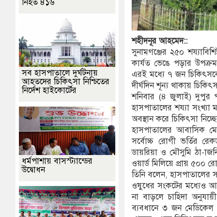
নিহত ৪১৬
শহীদনূর
আহমেদ::
সুনামগঞ্জের ২৫০ শয্যাবি
কার্যত ভেঙে পড়ার উপক্রম
সব হাসপাতালে দুর্ঘটনায়
এরই মধ্যে ৭ জন চিকিৎসকে
আহতদের চিকিৎসা নিশ্চিতের
দীর্ঘদিন শূন্য থাকায় চিকিৎস
নির্দেশ হাইকোর্টের
শনিবার (৪ জুলাই) দুপুর প
হাসপাতালের শয্যা সংখ্যা
অবস্থান করে চিকিৎসা নিচ্ছ
হাসপাতালের আবাসিক মেড
সর্বোচ্চ রোগী ভর্তির রে
ডায়রিয়া ও মৌসুমি ঠা-াজন
ধর্মপাশায় বাসস্ট্যান্ডের
ওয়ার্ড মিলিয়ে প্রায় ৫০০ র
উদ্বোধন
তিনি বলেন, হাসপাতালের সক
ওষুধের সংকটের মধ্যেও আম
না বাড়লে চাহিদা অনুযায়
ব্যবধানে ৩ জন মেডিকেল 