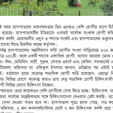
শিষ্ট সদর হাসপাতালে ধারণক্ষমতার তিন গুণেরও বেশি রোগীর চাপে চ
 হয়েছে। হাসপাতালটির ইতিহাসে এবারই সর্বোচ্চ সংখ্যক রোগী ভর্
র বদলি, প্রয়োজনীয় ওষুধ ও শয্যার সংকট এবং হাসপাতালের তত্ত্বা
াসেবা দিতে হিমশিম খাচ্ছে কর্তৃপক্ষ।
র্যন্ত হাসপাতালের অন্তর্বিভাগে ভর্তি রোগীর সংখ্যা দাঁড়িয়েছে ৮০২ 
 মাত্র ২৫০টি। ফলে একটি শয্যায় একাধিক রোগী, আবার অনেকে মেঝে ও
েন। শিশু, মেডিসিন, নারী, পুরুষ, লেবার ওয়ার্ড এবং কেবিন -সবখানেই এ
িকেল অফিসার ডা. রফিকুল ইসলাম জানান, প্রতিষ্ঠার পর এটাই 
কর্ড। বর্তমানে হামে আক্রান্ত শতাধিক রোগী ভর্তি রয়েছেন। এছাড়া 
িত বিভিন্ন রোগে আক্রান্ত আরও প্রায় দেড় শতাধিক রোগী চিকিৎসাধীন
োগী বিভিন্ন রোগে চিকিৎসা নিচ্ছেন।
্ষমতার চেয়ে কয়েকগুণ বেশি রোগীকে সেবা দিতে হচ্ছে। চিকিৎসক, নার্
রা সর্বোচ্চ আন্তরিকতার সঙ্গে চিকিৎসাসেবা দেওয়ার চেষ্টা করছি।
ী সেবা দেওয়া সম্ভব হবে না। হাসপাতাল সূত্রে জানা গেছে, গত ক
অফিসার, ২ জন কনসালট্যান্টসহ মোট ৭ জন চিকিৎসক বদলি হয়ে অন