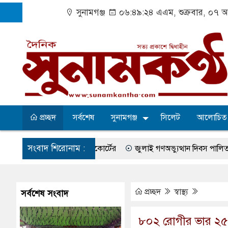
সুনামগঞ্জ
০৬:৪৯:২৪ এএম
, শুক্রবার, ০৭ 
প্রচ্ছদ
সর্বশেষ
সুনামগঞ্জ
সিলেট
আলোচিত
সংবাদ শিরোনাম :
তের নির্দেশ হাইকোর্টের
জুলাই গণঅভ্যুত্থান দিবস পালিত
সুরমা ন
া-কেশবপুর গ্রাম
বেহাল সড়কে ঝুঁকি নিয়ে চলাচল
একটি কলেজের অভাব
ের সব অভিযোগ প্রত্যাখ্যান
আজ জুলাই গণঅভ্যুত্থান দিবস
সুনামগঞ্
প্রচ্ছদ
স্বাস্থ্য
সর্বশেষ সংবাদ
উপজেলা পরিষদের সম্প্রসারিত প্রশাসনিক ভবনের উদ্বোধন
৫ আগস্ট ঘিরে 
৮০২ রোগীর ভার ২৫০