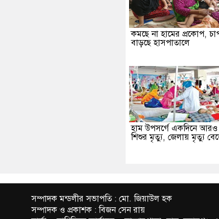
কমছে না হামের প্রকোপ, চা
বাড়ছে হাসপাতালে
হাম উপসর্গে একদিনে আরও
শিশুর মৃত্যু, জেলায় মৃত্যু ব
সম্পাদক মন্ডলীর সভাপতি : মো. জিয়াউল হক
সম্পাদক ও প্রকাশক : বিজন সেন রায়