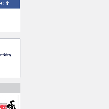
ুন :
কল নিউজ