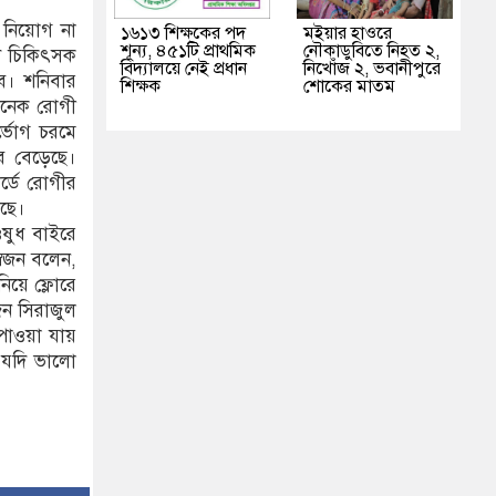
ক নিয়োগ না
১৬১৩ শিক্ষকের পদ
মইয়ার হাওরে
শূন্য, ৪৫১টি প্রাথমিক
নৌকাডুবিতে নিহত ২,
পদে চিকিৎসক
বিদ্যালয়ে নেই প্রধান
নিখোঁজ ২, ভবানীপুরে
ে। শনিবার
শিক্ষক
শোকের মাতম
 অনেক রোগী
্ভোগ চরমে
ে বেড়েছে।
র্ডে রোগীর
েছে।
ওষুধ বাইরে
বজন বলেন,
িয়ে ফ্লোরে
ন সিরাজুল
পাওয়া যায়
 যদি ভালো