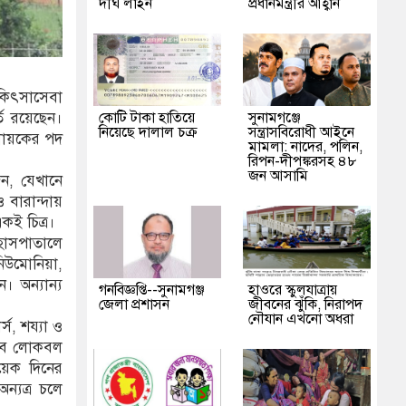
দীর্ঘ লাইন
প্রধানমন্ত্রীর আহ্বান
িকিৎসাসেবা
কোটি টাকা হাতিয়ে
‎সুনামগঞ্জে
তি রয়েছেন।
নিয়েছে দালাল চক্র
সন্ত্রাসবিরোধী আইনে
বধায়কের পদ
মামলা: নাদের, পলিন,
রিপন-দীপঙ্করসহ ৪৮
জন আসামি
জন, যেখানে
 বারান্দায়
কই চিত্র।
হাসপাতালে
নিউমোনিয়া,
। অন্যান্য
গনবিজ্ঞপ্তি--সুনামগঞ্জ
হাওরে স্কুলযাত্রায়
জেলা প্রশাসন
জীবনের ঝুঁকি, নিরাপদ
নৌযান এখনো অধরা
স, শয্যা ও
 তবে লোকবল
য়েক দিনের
্যত্র চলে