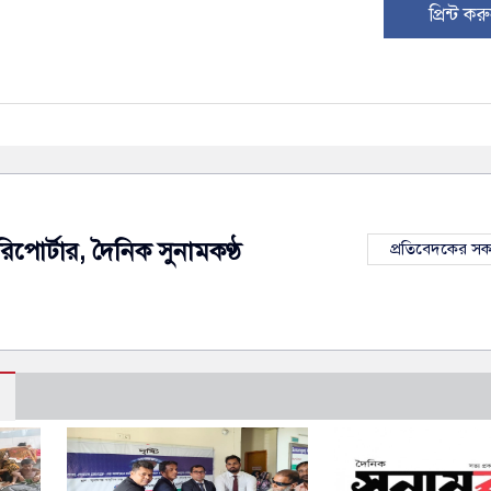
প্রিন্ট কর
রিপোর্টার, দৈনিক সুনামকণ্ঠ
প্রতিবেদকের স