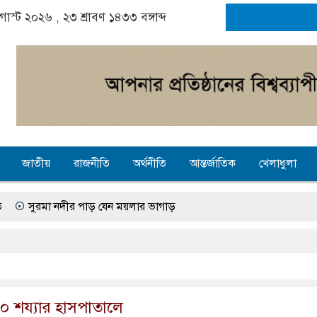
অগাস্ট ২০২৬ ,
২৩ শ্রাবণ ১৪৩৩
বঙ্গাব্দ
জাতীয়
রাজনীতি
অর্থনীতি
আন্তর্জাতিক
খেলাধুলা
দীর পাড় যেন ময়লার ভাগাড়
ে অনিশ্চয়তায় হাওরের শত শত শিক্ষার্থীর ভবিষ্যৎ, স্বপ্ন থামে মাধ্যমিকেই
জে গ্যাস সংকট চুলা জ্বলে না, পাম্পে দীর্ঘ লাইন
তৎপরতা চালানোর মুরোদ আওয়ামী লীগের নেই : স্বরাষ্ট্রমন্ত্রী
 শয্যার হাসপাতালে