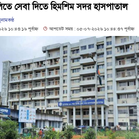
 সেল্ফ সার্ভিস সেন্টারের উদ্বোধন
গনবিজ্ঞপ্তি--সুনামগঞ্জ জেলা প্রশাসন
িতে সেবা দিতে হিমশিম সদর হাসপাতাল
৬১৩ শিক্ষকের পদ শূন্য, ৪৫১টি প্রাথমিক বিদ্যালয়ে নেই প্রধান শিক্ষক
ুনামকণ্ঠ
১০:৪৩:১৬ পূর্বাহ্ন
আপডেট সময় : ০৫-০৭-২০২৬ ১০:৪৪:৩৭ পূর্বাহ্ন
াপত্তা ও সুষ্ঠু বিচার দাবি