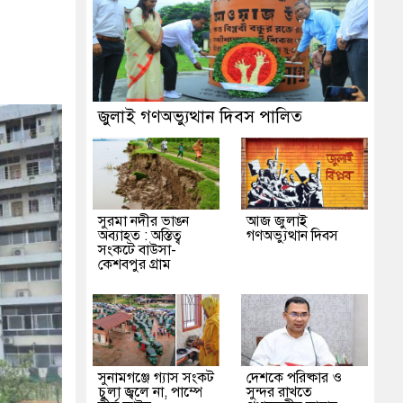
জুলাই গণঅভ্যুত্থান দিবস পালিত
সুরমা নদীর ভাঙন
আজ জুলাই
অব্যাহত : অস্তিত্ব
গণঅভ্যুত্থান দিবস
সংকটে বাউসা-
কেশবপুর গ্রাম
সুনামগঞ্জে গ্যাস সংকট
দেশকে পরিষ্কার ও
চুলা জ্বলে না, পাম্পে
সুন্দর রাখতে