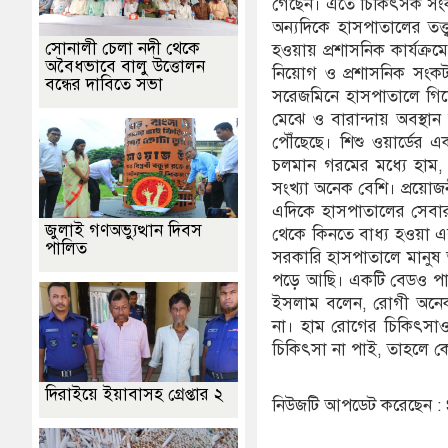
গেছেন। এতে চিকিৎসক সংক
অন্যদিকে হাসপাতালের তত্
সোনালী চেলা নদী থেকে
হওয়ায় প্রশাসনিক কার্যক্রম
অবৈধভাবে বালু উত্তোলন
নিয়োগ ও প্রশাসনিক সংক
বন্ধের দাবিতে সভা
সরেজমিনে হাসপাতালে গিয়ে
মেঝে ও বারান্দায় অবস্থা
পৌঁছেছে। শিশু ওয়ার্ডের
চলমান গরমের মধ্যে হাম, ঠ
সংখ্যা অনেক বেশি। প্রয়োজ
এদিকে হাসপাতালের সেবার 
জুলাই গণঅভ্যুত্থান দিবস
থেকে কিনতে বাধ্য হওয়া 
পালিত
সরকারি হাসপাতালে মানুষ 
পড়ে আছি। একটি বেডও পাই
ইসলাম বলেন, রোগী অনেক,
না। হাম রোগের চিকিৎসাও
চিকিৎসা না পাই, তাহলে 
দিরাইয়ে ইয়াবাসহ গ্রেপ্তার ২
নিউজটি আপডেট করেছেন 