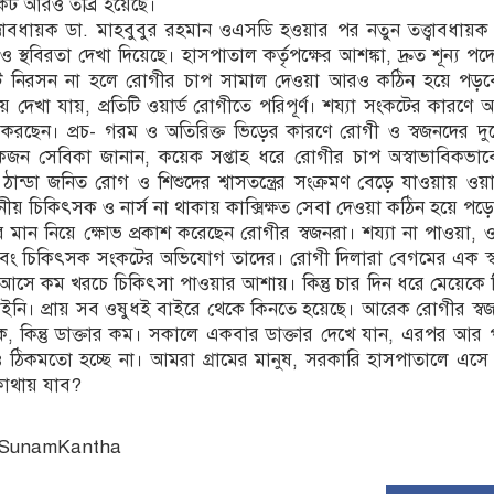
ট আরও তীব্র হয়েছে।
ত্বাবধায়ক ডা. মাহবুবুর রহমান ওএসডি হওয়ার পর নতুন তত্ত্বাবধায়
েও স্থবিরতা দেখা দিয়েছে। হাসপাতাল কর্তৃপক্ষের আশঙ্কা, দ্রুত শূন্য 
ট নিরসন না হলে রোগীর চাপ সামাল দেওয়া আরও কঠিন হয়ে পড়ব
 দেখা যায়, প্রতিটি ওয়ার্ড রোগীতে পরিপূর্ণ। শয্যা সংকটের কারণে
ন করছেন। প্রচ- গরম ও অতিরিক্ত ভিড়ের কারণে রোগী ও স্বজনদের দুর
 একজন সেবিকা জানান, কয়েক সপ্তাহ ধরে রোগীর চাপ অস্বাভাবিকভাব
ান্ডা জনিত রোগ ও শিশুদের শ্বাসতন্ত্রের সংক্রমণ বেড়ে যাওয়ায় ওয়া
নীয় চিকিৎসক ও নার্স না থাকায় কাক্সিক্ষত সেবা দেওয়া কঠিন হয়ে পড়
মান নিয়ে ক্ষোভ প্রকাশ করেছেন রোগীর স্বজনরা। শয্যা না পাওয়া, 
এবং চিকিৎসক সংকটের অভিযোগ তাদের। রোগী দিলারা বেগমের এক স্
আসে কম খরচে চিকিৎসা পাওয়ার আশায়। কিন্তু চার দিন ধরে মেয়েকে ন
নি। প্রায় সব ওষুধই বাইরে থেকে কিনতে হয়েছে। আরেক রোগীর স্বজ
 কিন্তু ডাক্তার কম। সকালে একবার ডাক্তার দেখে যান, এরপর আর 
 ঠিকমতো হচ্ছে না। আমরা গ্রামের মানুষ, সরকারি হাসপাতালে এসে
কোথায় যাব?
: SunamKantha