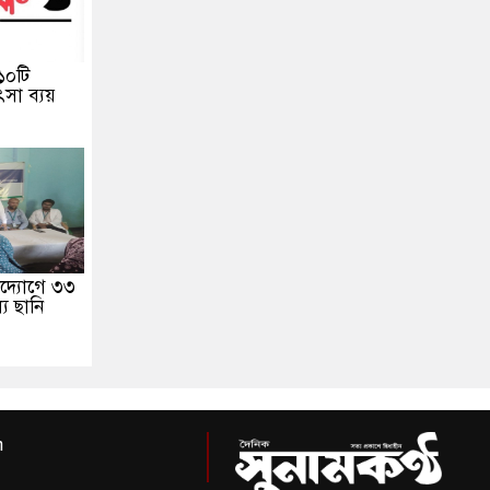
 ১০টি
সা ব্যয়
উদ্যোগে ৩৩
যে ছানি
m