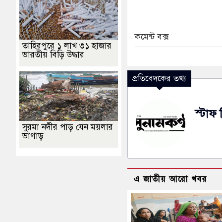
কমেন্ট বক্স
তাহিরপুরে ১ লাখ ৩১ হাজার
ভারতীয় বিড়ি উদ্ধার
প্রতিবেদকের তথ্য
স্টাফ 
সুরমা নদীর পাড় যেন ময়লার
ভাগাড়
এ জাতীয় আরো খবর