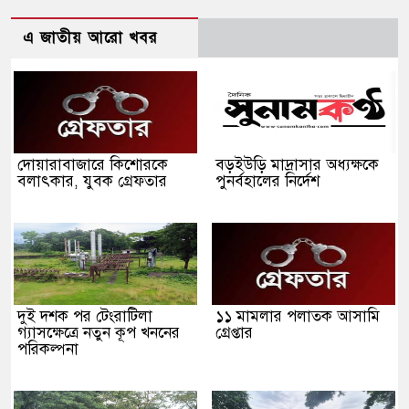
এ জাতীয় আরো খবর
দোয়ারাবাজারে কিশোরকে
বড়ইউড়ি মাদ্রাসার অধ্যক্ষকে
বলাৎকার, যুবক গ্রেফতার
পুনর্বহালের নির্দেশ
দুই দশক পর টেংরাটিলা
১১ মামলার পলাতক আসামি
গ্যাসক্ষেত্রে নতুন কূপ খননের
গ্রেপ্তার
পরিকল্পনা