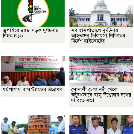
জুলাইয়ে ৪৫৮ সড়ক দুর্ঘটনায়
সব হাসপাতালে দুর্ঘটনায়
নিহত ৪১৬
আহতদের চিকিৎসা নিশ্চিতের
নির্দেশ হাইকোর্টের
ধর্মপাশায় বাসস্ট্যান্ডের উদ্বোধন
সোনালী চেলা নদী থেকে
অবৈধভাবে বালু উত্তোলন বন্ধের
দাবিতে সভা