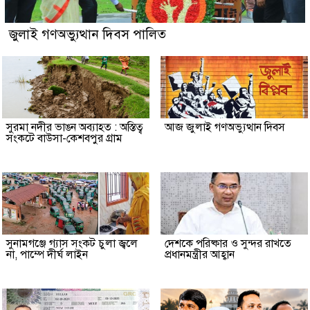
জুলাই গণঅভ্যুত্থান দিবস পালিত
সুরমা নদীর ভাঙন অব্যাহত : অস্তিত্ব
আজ জুলাই গণঅভ্যুত্থান দিবস
সংকটে বাউসা-কেশবপুর গ্রাম
সুনামগঞ্জে গ্যাস সংকট চুলা জ্বলে
দেশকে পরিষ্কার ও সুন্দর রাখতে
না, পাম্পে দীর্ঘ লাইন
প্রধানমন্ত্রীর আহ্বান