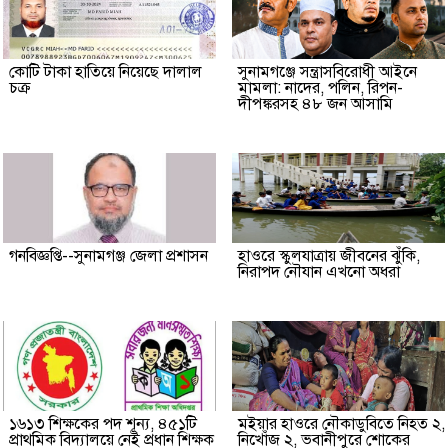
কোটি টাকা হাতিয়ে নিয়েছে দালাল
‎সুনামগঞ্জে সন্ত্রাসবিরোধী আইনে
চক্র
মামলা: নাদের, পলিন, রিপন-
দীপঙ্করসহ ৪৮ জন আসামি
গনবিজ্ঞপ্তি--সুনামগঞ্জ জেলা প্রশাসন
হাওরে স্কুলযাত্রায় জীবনের ঝুঁকি,
নিরাপদ নৌযান এখনো অধরা
১৬১৩ শিক্ষকের পদ শূন্য, ৪৫১টি
মইয়ার হাওরে নৌকাডুবিতে নিহত ২,
প্রাথমিক বিদ্যালয়ে নেই প্রধান শিক্ষক
নিখোঁজ ২, ভবানীপুরে শোকের