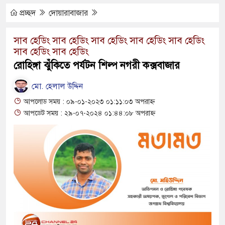
ুত্থান দিবস পালিত
প্রচ্ছদ
দোয়ারাবাজার
পাড় যেন ময়লার ভাগাড়
সাব হেডিং সাব হেডিং সাব হেডিং সাব হেডিং সাব হেডিং
সাব হেডিং সাব হেডিং
ঙন অব্যাহত : অস্তিত্ব সংকটে বাউসা-কেশবপুর গ্রাম
রোহিঙ্গা ঝুঁকিতে পর্যটন শিল্প নগরী কক্সবাজার
ঝুঁকি নিয়ে চলাচল
মো. হেলাল উদ্দিন
অভাবে অনিশ্চয়তায় হাওরের শত শত শিক্ষার্থীর
আপলোড সময় : ০৯-০১-২০২৩ ০১:১১:০৩ অপরাহ্ন
আপডেট সময় : ২৯-০৭-২০২৪ ০১:৪৪:০৮ অপরাহ্ন
ামে মাধ্যমিকেই
 সম্মেলন রফিকুল ইসলামের প্রতিপক্ষের সব অভিযোগ
ভ্যুত্থান দিবস
াস সংকট চুলা জ্বলে না, পাম্পে দীর্ঘ লাইন
তিয়ে নিয়েছে দালাল চক্র