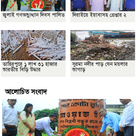
জুলাই গণঅভ্যুত্থান দিবস পালিত
দিরাইয়ে ইয়াবাসহ গ্রেপ্তার ২
তাহিরপুরে ১ লাখ ৩১ হাজার
সুরমা নদীর পাড় যেন ময়লার
ভারতীয় বিড়ি উদ্ধার
ভাগাড়
আলোচিত সংবাদ