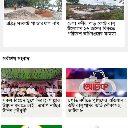
অস্তিত্ব সংকটে পান্ডারখাল বাঁধ
চেলা নদীর পাড় কেটে বালু
উত্তোলন ২৬ জনের বিরুদ্ধে
পরিবেশ অধিদপ্তরের মামলা
সর্বশেষ সংবাদ
সকল বিভেদ ভুলে দিরাই-শাল্লার
চলতি নদীতে পুলিশের অভিযান :
উন্নয়ন করতে চাই : এমপি নাছির
৩টি বালুপাথর ভর্তি নৌকাসহ
উদ্দিন চৌধুরী
আটক ৮