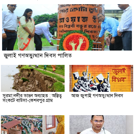
জুলাই গণঅভ্যুত্থান দিবস পালিত
সুরমা নদীর ভাঙন অব্যাহত : অস্তিত্ব
আজ জুলাই গণঅভ্যুত্থান দিবস
সংকটে বাউসা-কেশবপুর গ্রাম