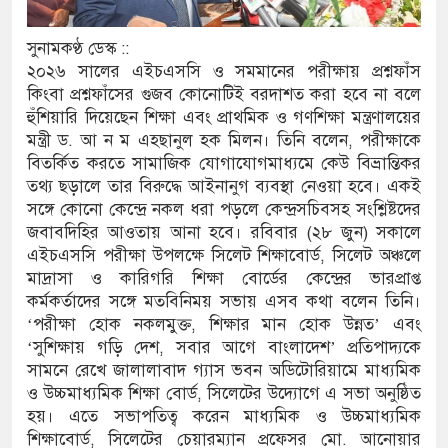
িষদের সম্প্রসারিত প্রশাসনিক ভবনের উদ্বোধন
সুনামকণ্ঠ ডেস্ক ::
২০২৬ সালের এইচএসসি ও সমমানের পরীক্ষায় প্রশ্নফাঁস
 তৎপরতা চালানোর মুরোদ আওয়ামী লীগের নেই :
কিংবা প্রশ্নফাঁসের গুজব কোনোটিই বরদাশত করা হবে না বলে
হুঁশিয়ারি দিয়েছেন শিক্ষা এবং প্রাথমিক ও গণশিক্ষা মন্ত্রণালয়ের
মন্ত্রী ড. আ ন ম এহছানুল হক মিলন। তিনি বলেন, পরীক্ষাকে
বিতর্কিত করতে সামাজিক যোগাযোগমাধ্যমে কেউ বিভ্রান্তিকর
্ত্রাসবিরোধী আইনে মামলা: নাদের, পলিন, রিপন-
তথ্য ছড়ালে তার বিরুদ্ধে আইনানুগ ব্যবস্থা নেওয়া হবে। একই
ন আসামি
সঙ্গে কোনো কেন্দ্রে নকল ধরা পড়লে কেন্দ্রসচিবসহ সংশ্লিষ্টদের
জবাবদিহির আওতায় আনা হবে। রবিবার (২৮ জুন) সকালে
 ইলেক্ট্রনিক বুথ ও সেল্ফ সার্ভিস সেন্টারের উদ্বোধন
এইচএসসি পরীক্ষা উপলক্ষে সিলেট শিক্ষাবোর্ড, সিলেট অঞ্চলে
মাদ্রাসা ও কারিগরি শিক্ষা বোর্ডের কেন্দ্রের ভারপ্রাপ্ত
নামগঞ্জ জেলা প্রশাসন
কর্মকর্তাদের সঙ্গে মতবিনিময় সভায় এসব কথা বলেন তিনি।
‘পরীক্ষা হোক নকলমুক্ত, শিক্ষার মান হোক উন্নত’ এবং
র রেকর্ড সংশোধন ও স্বত্ব ফেরতের দাবি
‘সুশিক্ষায় গড়ি দেশ, সবার আগে বাংলাদেশ’ প্রতিপাদ্যকে
সামনে রেখে জালালাবাদ গ্যাস ভবন অডিটোরিয়ামে মাধ্যমিক
্রায় জীবনের ঝুঁকি, নিরাপদ নৌযান এখনো অধরা
ও উচ্চমাধ্যমিক শিক্ষা বোর্ড, সিলেটের উদ্যোগে এ সভা অনুষ্ঠিত
হয়। এতে সভাপতিত্ব করেন মাধ্যমিক ও উচ্চমাধ্যমিক
পদ শূন্য, ৪৫১টি প্রাথমিক বিদ্যালয়ে নেই প্রধান
শিক্ষাবোর্ড, সিলেটের চেয়ারম্যান প্রফেসর মো. আনোয়ার