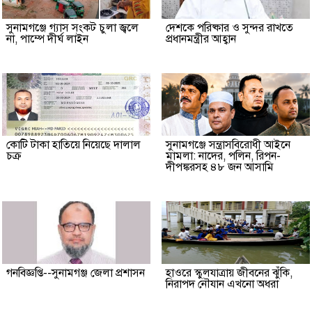
সুনামগঞ্জে গ্যাস সংকট চুলা জ্বলে
দেশকে পরিষ্কার ও সুন্দর রাখতে
না, পাম্পে দীর্ঘ লাইন
প্রধানমন্ত্রীর আহ্বান
কোটি টাকা হাতিয়ে নিয়েছে দালাল
‎সুনামগঞ্জে সন্ত্রাসবিরোধী আইনে
চক্র
মামলা: নাদের, পলিন, রিপন-
দীপঙ্করসহ ৪৮ জন আসামি
গনবিজ্ঞপ্তি--সুনামগঞ্জ জেলা প্রশাসন
হাওরে স্কুলযাত্রায় জীবনের ঝুঁকি,
নিরাপদ নৌযান এখনো অধরা