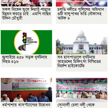
সকল বিভেদ ভুলে দিরাই-শাল্লার
চলতি নদীতে পুলিশের অভিযান :
উন্নয়ন করতে চাই : এমপি নাছির
৩টি বালুপাথর ভর্তি নৌকাসহ
উদ্দিন চৌধুরী
আটক ৮
জুলাইয়ে ৪৫৮ সড়ক দুর্ঘটনায়
সব হাসপাতালে দুর্ঘটনায়
নিহত ৪১৬
আহতদের চিকিৎসা নিশ্চিতের
নির্দেশ হাইকোর্টের
ধর্মপাশায় বাসস্ট্যান্ডের উদ্বোধন
সোনালী চেলা নদী থেকে