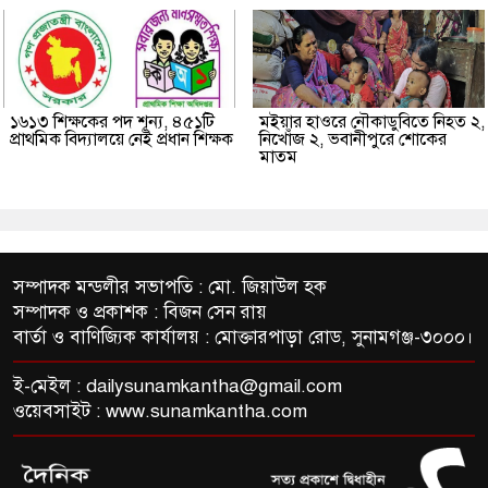
১৬১৩ শিক্ষকের পদ শূন্য, ৪৫১টি
মইয়ার হাওরে নৌকাডুবিতে নিহত ২,
প্রাথমিক বিদ্যালয়ে নেই প্রধান শিক্ষক
নিখোঁজ ২, ভবানীপুরে শোকের
মাতম
সম্পাদক মন্ডলীর সভাপতি : মো. জিয়াউল হক
সম্পাদক ও প্রকাশক : বিজন সেন রায়
বার্তা ও বাণিজ্যিক কার্যালয় : মোক্তারপাড়া রোড, সুনামগঞ্জ-৩০০০।
ই-মেইল :
dailysunamkantha@gmail.com
ওয়েবসাইট : www.sunamkantha.com