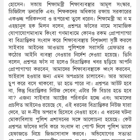
হোসেন। সভায় শিক্ষামন্ত্রী শিক্ষাব্যবস্থার আমূল সংস্কার,
ডিজিটাল তদারকি এবং শিক্ষকদের অধিকার রক্ষায় সরকারের
ৌকাডুবিতে নিহত ২, নিখোঁজ ২, ভবানীপুরে শোকের
একগুচ্ছ পরিকল্পনা ও রূপরেখা তুলে ধরেন। শিক্ষামন্ত্রী আ ন ম
এহছানুল হক মিলন বলেন, প্রশ্নপত্র ফাঁসের নামে সামাজিক
যোগাযোগমাধ্যম কিংবা গণমাধ্যমে কোনও রকম প্রোপাগান্ডা
বা বিভ্রান্তিকর সংবাদ করে শিক্ষাব্যবস্থায় বিশৃঙ্খলা সৃষ্টি করলে
লার অভিযোগে সংবাদ সম্মেলন, নিরাপত্তা ও সুষ্ঠু
সাইবার আইনের আওতায় পুলিশকে সরাসরি গ্রেফতার ও
কঠোর আইনি ব্যবস্থা নেওয়ার নির্দেশ দেওয়া হয়েছে। তিনি
বলেন, প্রশ্নপত্র ফাঁস না হলেও বিভ্রান্তিকর খবর ছড়িয়ে আপনি
প্রোপাগান্ডা করবেন, আমাদের শিক্ষাব্যবস্থাকে ধ্বংস করবেন,
ভাইরাল হওয়ার জন্য এমন অপপ্রচার চালাবেন। আর আমরা
চুপ করে বসে থাকবো, তা হতে পারে না। প্রশ্নপত্র আউট হবে
না, কিন্তু বিভ্রান্তিকর নিউজ দেবেন; এটার কি বিচার হতে হবে
না? এজন্য সাইবার অ্যাক্টের পরিবর্তন হচ্ছে এবং আমাদের
প্রচলিত আইনেও রয়েছে যে, এই ধরনের বিভ্রান্তিকর নিউজ যারা
দেবে, তা দ-নীয় অপরাধ হিসেবে নেওয়া হবে। এ ধরনের ঘটনা
মোকাবিলায় পুলিশ প্রশাসনের সঙ্গে আলোচনা হয়েছে। কেউ
প্রশ্নপত্র ফাঁসের দাবি করে সংবাদ বা পোস্ট দিলে পুলিশ তাকে
হেফাজতে নিয়ে জিজ্ঞাসাবাদ করবে। অভিযোগের সত্যতা