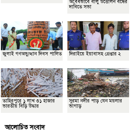
অবৈধভাবে বালু উত্তোলন বন্ধের
দাবিতে সভা
জুলাই গণঅভ্যুত্থান দিবস পালিত
দিরাইয়ে ইয়াবাসহ গ্রেপ্তার ২
তাহিরপুরে ১ লাখ ৩১ হাজার
সুরমা নদীর পাড় যেন ময়লার
ভারতীয় বিড়ি উদ্ধার
ভাগাড়
আলোচিত সংবাদ