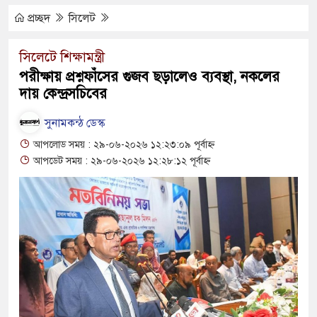
ত্থান দিবস পালিত
প্রচ্ছদ
সিলেট
াড় যেন ময়লার ভাগাড়
সিলেটে শিক্ষামন্ত্রী
পরীক্ষায় প্রশ্নফাঁসের গুজব ছড়ালেও ব্যবস্থা, নকলের
ন অব্যাহত : অস্তিত্ব সংকটে বাউসা-কেশবপুর গ্রাম
দায় কেন্দ্রসচিবের
ঁকি নিয়ে চলাচল
সুনামকন্ঠ ডেস্ক
ভাবে অনিশ্চয়তায় হাওরের শত শত শিক্ষার্থীর
আপলোড সময় : ২৯-০৬-২০২৬ ১২:২৩:০৯ পূর্বাহ্ন
আপডেট সময় : ২৯-০৬-২০২৬ ১২:২৮:১২ পূর্বাহ্ন
মে মাধ্যমিকেই
সম্মেলন রফিকুল ইসলামের প্রতিপক্ষের সব অভিযোগ
্যুত্থান দিবস
স সংকট চুলা জ্বলে না, পাম্পে দীর্ঘ লাইন
িয়ে নিয়েছে দালাল চক্র