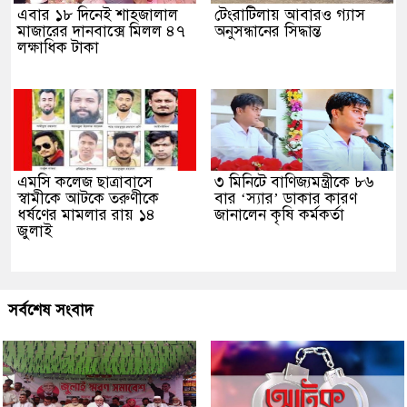
এবার ১৮ দিনেই শাহজালাল
টেংরাটিলায় আবারও গ্যাস
মাজারের দানবাক্সে মিলল ৪৭
অনুসন্ধানের সিদ্ধান্ত
লক্ষাধিক টাকা
এমসি কলেজ ছাত্রাবাসে
৩ মিনিটে বাণিজ্যমন্ত্রীকে ৮৬
স্বামীকে আটকে তরুণীকে
বার ‘স্যার’ ডাকার কারণ
ধর্ষণের মামলার রায় ১৪
জানালেন কৃষি কর্মকর্তা
জুলাই
সর্বশেষ সংবাদ