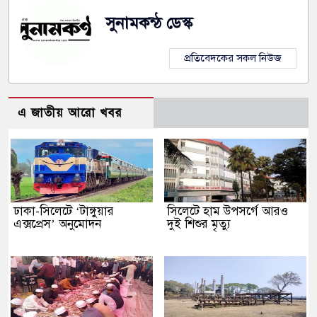
সুনামকন্ঠ ডেস্ক
প্রতিবেদকের সকল নিউজ
এ জাতীয় আরো খবর
ঢাকা-সিলেটে ‘টাঙ্গুয়ার
সিলেটে হাম উপসর্গে আরও
এক্সপ্রেস’ অনুমোদন
দুই শিশুর মৃত্যু