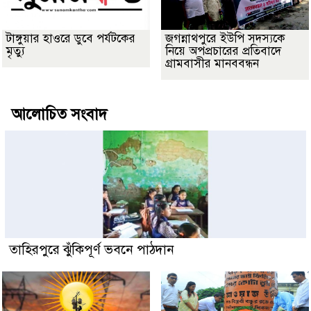
টাঙ্গুয়ার হাওরে ডুবে পর্যটকের
জগন্নাথপুরে ইউপি সদস্যকে
মৃত্যু
নিয়ে অপপ্রচারের প্রতিবাদে
গ্রামবাসীর মানববন্ধন
আলোচিত সংবাদ
তাহিরপুরে ঝুঁকিপূর্ণ ভবনে পাঠদান