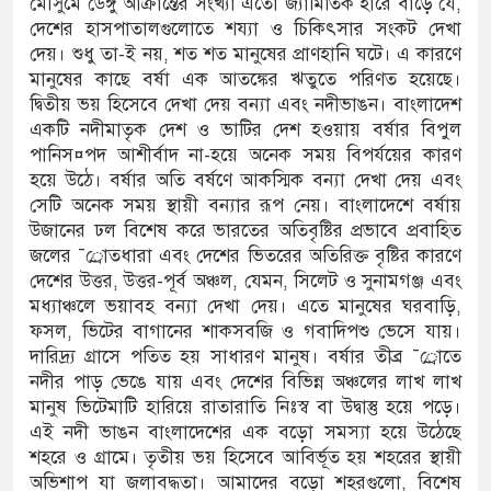
মৌসুমে ডেঙ্গু আক্রান্তের সংখ্যা এতো জ্যামিতিক হারে বাড়ে যে,
দেশের হাসপাতালগুলোতে শয্যা ও চিকিৎসার সংকট দেখা
দেয়। শুধু তা-ই নয়, শত শত মানুষের প্রাণহানি ঘটে। এ কারণে
মানুষের কাছে বর্ষা এক আতঙ্কের ঋতুতে পরিণত হয়েছে।
দ্বিতীয় ভয় হিসেবে দেখা দেয় বন্যা এবং নদীভাঙন। বাংলাদেশ
একটি নদীমাতৃক দেশ ও ভাটির দেশ হওয়ায় বর্ষার বিপুল
পানিস¤পদ আশীর্বাদ না-হয়ে অনেক সময় বিপর্যয়ের কারণ
হয়ে উঠে। বর্ষার অতি বর্ষণে আকস্মিক বন্যা দেখা দেয় এবং
সেটি অনেক সময় স্থায়ী বন্যার রূপ নেয়। বাংলাদেশে বর্ষায়
উজানের ঢল বিশেষ করে ভারতের অতিবৃষ্টির প্রভাবে প্রবাহিত
জলের ¯্রােতধারা এবং দেশের ভিতরের অতিরিক্ত বৃষ্টির কারণে
দেশের উত্তর, উত্তর-পূর্ব অঞ্চল, যেমন, সিলেট ও সুনামগঞ্জ এবং
মধ্যাঞ্চলে ভয়াবহ বন্যা দেখা দেয়। এতে মানুষের ঘরবাড়ি,
ফসল, ভিটের বাগানের শাকসবজি ও গবাদিপশু ভেসে যায়।
দারিদ্র্য গ্রাসে পতিত হয় সাধারণ মানুষ। বর্ষার তীব্র ¯্রােতে
নদীর পাড় ভেঙে যায় এবং দেশের বিভিন্ন অঞ্চলের লাখ লাখ
মানুষ ভিটেমাটি হারিয়ে রাতারাতি নিঃস্ব বা উদ্বাস্তু হয়ে পড়ে।
এই নদী ভাঙন বাংলাদেশের এক বড়ো সমস্যা হয়ে উঠেছে
শহরে ও গ্রামে। তৃতীয় ভয় হিসেবে আবির্ভূত হয় শহরের স্থায়ী
অভিশাপ যা জলাবদ্ধতা। আমাদের বড়ো শহরগুলো, বিশেষ