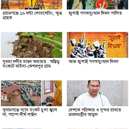
গ্রামেগঞ্জে ১৬ ঘণ্টা লোডশেডিং, ক্ষুব্ধ
জুলাই গণঅভ্যুত্থান দিবস পালিত
গ্রাহক
সুরমা নদীর ভাঙন অব্যাহত : অস্তিত্ব
আজ জুলাই গণঅভ্যুত্থান দিবস
সংকটে বাউসা-কেশবপুর গ্রাম
সুনামগঞ্জে গ্যাস সংকট চুলা জ্বলে
দেশকে পরিষ্কার ও সুন্দর রাখতে
না, পাম্পে দীর্ঘ লাইন
প্রধানমন্ত্রীর আহ্বান