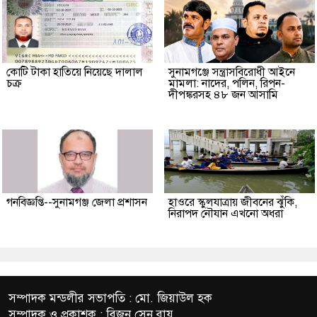
কোটি টাকা হাতিয়ে নিয়েছে দালাল
‎সুনামগঞ্জে সন্ত্রাসবিরোধী আইনে
চক্র
মামলা: নাদের, পলিন, রিপন-
দীপঙ্করসহ ৪৮ জন আসামি
গনবিজ্ঞপ্তি--সুনামগঞ্জ জেলা প্রশাসন
হাওরে স্কুলযাত্রায় জীবনের ঝুঁকি,
নিরাপদ নৌযান এখনো অধরা
সম্পাদক মন্ডলীর সভাপতি : মো. জিয়াউল হক
সম্পাদক ও প্রকাশক : বিজন সেন রায়