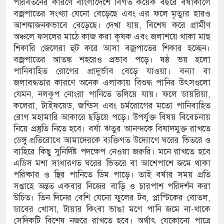
পরিবর্তনের কারণে বাংলাদেশে বিগত কয়েক বছরে বর্ষাকালে
বজ্রপাতের সংখ্যা যেনো বেড়েছে এবং এর ফলে মৃত্যুর হারও
আশঙ্কাজনকভাবে বেড়েছে। দেখা যায়, বিশেষ করে গ্রামীণ
অঞ্চলে ফসলের মাঠে কাজ করা কৃষক এবং জলাশয়ে থাকা মাছ
শিকারি জেলেরা হুট করে আসা বজ্রপাতের শিকার হচ্ছেন।
বজ্রপাতের আতঙ্ক শহরেও প্রভাব পড়ে। ষষ্ঠ ভয় হলো
পানিবাহিত রোগের প্রাদুর্ভাব বেড়ে যাওয়া। বন্যা বা
জলাবদ্ধতার কারণে অনেক এলাকায় বিশুদ্ধ পানির উৎসগুলো
যেমন, নলকূপ নোংরা পানিতে তলিয়ে যায়। ফলে ডায়রিয়া,
কলেরা, টাইফয়েড, জন্ডিস এবং চর্মরোগের মতো পানিবাহিত
রোগ মহামারি আকারে ছড়িয়ে পড়ে। উপর্যুক্ত বিষয় বিবেচনায়
নিয়ে প্রস্তুতি নিতে হবে। বর্ষা ঋতুর আনন্দকে বিষাদমুক্ত রাখতে
ডেঙ্গু প্রতিরোধে আমাদেরকে ব্যক্তিগত উদ্যোগে ঘরের ভিতরে ও
বাহিরে কিছু সুনির্দিষ্ট পদক্ষেপ নেওয়া জরুরি। মনে রাখতে হবে
এডিস মশা সাধারণত ঘরের ভিতরে বা আশেপাশে জমে থাকা
পরিষ্কার ও স্থির পানিতে ডিম পাড়ে। তাই বর্ষার সময় প্রতি
সপ্তাহে অন্তত একবার নিজের বাড়ি ও চারপাশ পরিদর্শন করা
উচিত। তিন দিনের বেশি যেনো ফুলের টব, প্লাস্টিকের বোতল,
ডাবের খোসা, টায়ার কিংবা ভাঙা মগে পানি জমে না-থাকে
সেদিকটি বিশেষ নজরে রাখতে হবে। অর্থাৎ যেকোনো পাত্রে