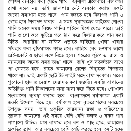
লোশন ব্যবহার করা যেতে পারে। জানালা একেবারে বন্ধ করে
রাখা সম্ভব নয়, তাই জানালায় নেট ব্যবহার করাও একটি
ভালো সমাধান হতে পারে। পান করতে হবে নিরাপদ পানি ও
খেতে হবে নিরাপদ খাবার। এ সময় সুয়ারেজের লাইনের নোংরা
পানি অনেক সময় বিশুদ্ধ পানির লাইনে মিশে যেতে পারে। তাই
পানি ভালো করে ফুটিয়ে পরে ঠা-া করে ফিল্টার করে পান করা
উচিত। ডায়রিয়া বা জন্ডিস এড়াতে বাহিরের খোলা খাবার
পরিহার করা বুদ্ধিমানের কাজ হবে। বাহিরে বের হওয়ার আগে
রেইনকোট ও ছাতা সঙ্গে নিতে হবে। শহরের ফুটপাত, রাস্তা ও
ম্যানহোল অনেক সময় ভাঙা থাকে। তাই খুব সতর্কতার সাথে
পা ফেলতে হবে। রাতে আমাদের দেশের বিদ্যুতের নিশ্চয়তা
থাকে না। তাই একটি ছোট্ট টর্চ লাইট সঙ্গে রাখা দরকার। ঘরের
পুরোনো ছাদ ও দেয়াল মেরামত করা জরুরি। সবজি বাগানের
অতিরিক্ত পানি নিষ্কাশনের জন্য নালা করে দিতে হবে। গোখাদ্য
সংরক্ষণের ব্যবস্থা করতে হবে। বাংলাদেশে বর্ষাকালে একটি
জরুরি উদ্যোগ নিতে হয়। বর্ষাকাল হলো বৃক্ষরোপণের সবচেয়ে
উপযুক্ত সময়। তাই প্রকৃতির ভারসাম্য রক্ষা ও পরিবেশের
সুরক্ষায় আমাদের এই সময়ে বেশি বেশি ফলজ ও বনজ গাছ
লাগানো উচিত। মনে রাখতে হবে বন ও গাছ হচ্ছে আমাদের
প্রকৃতির প্রাণ। আর সবচেয়ে বেশি যেটি করতে হবে, সেটি হচ্ছে