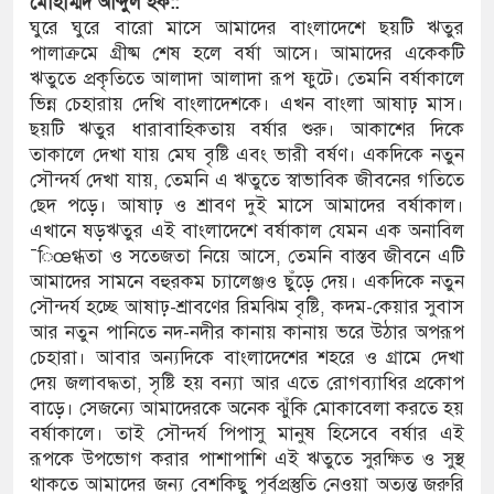
মোহাম্মদ
আব্দুল
হক::
ঘুরে ঘুরে বারো মাসে আমাদের বাংলাদেশে ছয়টি ঋতুর
 মাধ্যমিকেই
পালাক্রমে গ্রীষ্ম শেষ হলে বর্ষা আসে। আমাদের একেকটি
ঋতুতে প্রকৃতিতে আলাদা আলাদা রূপ ফুটে। তেমনি বর্ষাকালে
ম্মেলন রফিকুল ইসলামের প্রতিপক্ষের সব অভিযোগ
ভিন্ন চেহারায় দেখি বাংলাদেশকে। এখন বাংলা আষাঢ় মাস।
ছয়টি ঋতুর ধারাবাহিকতায় বর্ষার শুরু। আকাশের দিকে
তাকালে দেখা যায় মেঘ বৃষ্টি এবং ভারী বর্ষণ। একদিকে নতুন
সৌন্দর্য দেখা যায়, তেমনি এ ঋতুতে স্বাভাবিক জীবনের গতিতে
যুত্থান দিবস
ছেদ পড়ে। আষাঢ় ও শ্রাবণ দুই মাসে আমাদের বর্ষাকাল।
 সংকট চুলা জ্বলে না, পাম্পে দীর্ঘ লাইন
এখানে ষড়ঋতুর এই বাংলাদেশে বর্ষাকাল যেমন এক অনাবিল
¯িœগ্ধতা ও সতেজতা নিয়ে আসে, তেমনি বাস্তব জীবনে এটি
ে নিয়েছে দালাল চক্র
আমাদের সামনে বহুরকম চ্যালেঞ্জও ছুঁড়ে দেয়। একদিকে নতুন
সৌন্দর্য হচ্ছে আষাঢ়-শ্রাবণের রিমঝিম বৃষ্টি, কদম-কেয়ার সুবাস
ষদের সম্প্রসারিত প্রশাসনিক ভবনের উদ্বোধন
আর নতুন পানিতে নদ-নদীর কানায় কানায় ভরে উঠার অপরূপ
চেহারা। আবার অন্যদিকে বাংলাদেশের শহরে ও গ্রামে দেখা
তৎপরতা চালানোর মুরোদ আওয়ামী লীগের নেই :
দেয় জলাবদ্ধতা, সৃষ্টি হয় বন্যা আর এতে রোগব্যাধির প্রকোপ
বাড়ে। সেজন্যে আমাদেরকে অনেক ঝুঁকি মোকাবেলা করতে হয়
বর্ষাকালে। তাই সৌন্দর্য পিপাসু মানুষ হিসেবে বর্ষার এই
রূপকে উপভোগ করার পাশাপাশি এই ঋতুতে সুরক্ষিত ও সুস্থ
ত্রাসবিরোধী আইনে মামলা: নাদের, পলিন, রিপন-
থাকতে আমাদের জন্য বেশকিছু পূর্বপ্রস্তুতি নেওয়া অত্যন্ত জরুরি