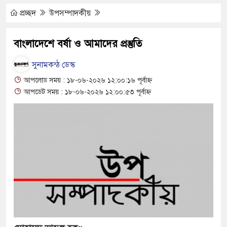
ূর্ণ ভবনে পাঠদান
প্রচ্ছদ
উপসম্পাদকীয়
হযোগিতায় দিরাই-শাল্লার উন্নয়ন করতে চাই : এমপি
বাংলাদেশে বর্ষা ও আমাদের প্রস্তুতি
সুনামকন্ঠ ডেস্ক
্টা লোডশেডিং, ক্ষুব্ধ গ্রাহক
আপলোড সময় : ১৮-০৬-২০২৬ ১২:০০:১৬ পূর্বাহ্ন
আপডেট সময় : ১৮-০৬-২০২৬ ১২:০০:৫৩ পূর্বাহ্ন
র্ঘটনায় আহতদের চিকিৎসা নিশ্চিতের নির্দেশ
থান দিবস পালিত
ড় যেন ময়লার ভাগাড়
 অব্যাহত : অস্তিত্ব সংকটে বাউসা-কেশবপুর গ্রাম
কি নিয়ে চলাচল
াবে অনিশ্চয়তায় হাওরের শত শত শিক্ষার্থীর