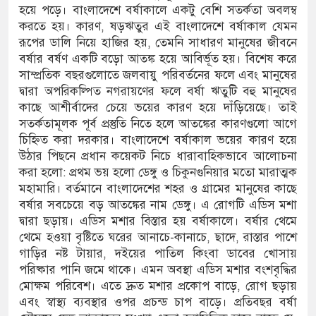
 আসামি
হয়ে পড়ে। বাংলাদেশে বর্ষাকালে একটু বেশি সতর্কতা অবলম্ব
করতে হয়। কারণ, ষড়ঋতুর এই বাংলাদেশে বর্ষাকাল যেমন
লেক্ট্রনিক বুথ ও সেল্ফ সার্ভিস সেন্টারের উদ্বোধন
রূপের ডালি নিয়ে হাজির হয়, তেমনি সাধারণ মানুষের জীবনে
বর্ষার বর্ষণ একটি বড়ো আতঙ্ক হয়ে আবির্ভূত হয়। বিশেষ করে
মগঞ্জ জেলা প্রশাসন
সাম্প্রতিক বছরগুলোতে জলবায়ু পরিবর্তনের ফলে এবং মানুষের
দ্বারা অপরিকল্পিত নগরায়ণের ফলে বর্ষা ঋতুটি বহু মানুষের
কাছে আশীর্বাদের চেয়ে ভয়ের কারণ হয়ে দাঁড়িয়েছে। তাই
সতর্কতামূলক পূর্ব প্রস্তুতি নিতে হলে আতঙ্কের কারণগুলো আগে
চিহ্নিত করা দরকার। বাংলাদেশে বর্ষাকাল ভয়ের কারণ হয়ে
উঠার পিছনে প্রধান কয়েকট নিচে ধারাবাহিকভাবে আলোচনা
করা হলো: প্রথম ভয় হলো ডেঙ্গু ও চিকুনগুনিয়ার মতো মারাত্মক
মহামারি। বর্তমানে বাংলাদেশের শহর ও গ্রামের মানুষের কাছে
বর্ষার সবচেয়ে বড় আতঙ্কের নাম ডেঙ্গু। এ রোগটি এডিস মশা
দ্বারা ছড়ায়। এডিস মশার বিস্তার হয় বর্ষাকালে। বর্ষার থেমে
থেমে হওয়া বৃষ্টিতে ঘরের আনাচে-কানাচে, ছাদে, রাস্তার পাশে
গাড়ির নষ্ট টায়ার, দইয়ের পাতিল কিংবা ডাবের খোসায়
পরিষ্কার পানি জমে থাকে। এমন অবস্থা এডিস মশার বংশবৃদ্ধির
মোক্ষম পরিবেশ। এতে দ্রুত মশার প্রকোপ বাড়ে, রোগ ছড়ায়
এবং স্বাস্থ্য ব্যবস্থার ওপর প্রচন্ড চাপ বাড়ে। প্রতিবছর বর্ষা