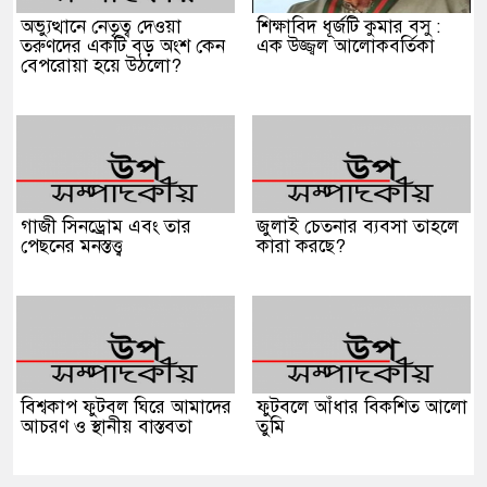
অভ্যুত্থানে নেতৃত্ব দেওয়া
শিক্ষাবিদ ধূর্জটি কুমার বসু :
তরুণদের একটি বড় অংশ কেন
এক উজ্জ্বল আলোকবর্তিকা
বেপরোয়া হয়ে উঠলো?
গাজী সিনড্রোম এবং তার
জুলাই চেতনার ব্যবসা তাহলে
পেছনের মনস্তত্ত্ব
কারা করছে?
বিশ্বকাপ ফুটবল ঘিরে আমাদের
ফুটবলে আঁধার বিকশিত আলো
আচরণ ও স্থানীয় বাস্তবতা
তুমি