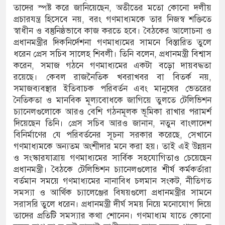
জন আসামি
তাদের স্পষ্ট করে জানিয়েছেন, অতীতের মতো কোনো দলীয়
প্রচারযন্ত্র হিসেবে নয়, বরং গণমাধ্যমকে তার নিজস্ব শক্তিতে
র ইলেক্ট্রনিক বুথ ও সেল্ফ সার্ভিস সেন্টারের উদ্বোধন
স্বাধীন ও বস্তুনিষ্ঠভাবে কাজ করতে হবে। বৈঠকের আলোচনা ও
প্রধানমন্ত্রীর দিকনির্দেশনা গণমাধ্যমের সামনে বিস্তারিত তুলে
ুনামগঞ্জ জেলা প্রশাসন
ধরেন প্রেস সচিব সালেহ শিবলী। তিনি বলেন, প্রধানমন্ত্রী বিশ্বাস
করেন, সমাজ গঠনে গণমাধ্যমের একটা বড়ো দায়বদ্ধতা
রয়েছে। কেবল রাজনৈতিক খবরাখবর বা বিতর্ক নয়,
সমাজব্যবস্থার ইতিবাচক পরিবর্তন এবং মানুষের ভেতরের
নৈতিকতা ও মানবিক মূল্যবোধকে জাগিয়ে তুলতে টেলিভিশন
চ্যানেলগুলোকে আরও বেশি গঠনমূলক ভূমিকা রাখার পরামর্শ
দিয়েছেন তিনি। প্রেস সচিব আরও জানান, নতুন বাংলাদেশ
বিনির্মাণের যে পরিবর্তনের সূচনা সরকার করেছে, সেখানে
গণমাধ্যমকে অন্যতম অংশীদার মনে করা হয়। তাই এই উন্নয়ন
ও সংস্কারযাত্রায় গণমাধ্যমের সার্বিক সহযোগিতাও চেয়েছেন
প্রধানমন্ত্রী। বৈঠকে টেলিভিশন চ্যানেলগুলোর শীর্ষ কর্মকর্তারা
বর্তমান সময়ে গণমাধ্যমের নানাবিধ চলমান সংকট, নীতিগত
সমস্যা ও আর্থিক চ্যালেঞ্জের বিষয়গুলো প্রধানমন্ত্রীর সামনে
সরাসরি তুলে ধরেন। প্রধানমন্ত্রী দীর্ঘ সময় নিয়ে মনোযোগ দিয়ে
তাদের প্রতিটি সমস্যার কথা শোনেন। গণমাধ্যম যাতে কোনো