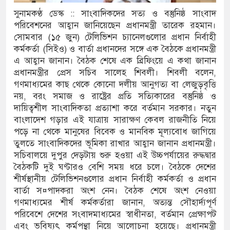
সুনামকণ্ঠ ডেস্ক :: সাংবাদিকদের সত্য ও বস্তুনিষ্ঠ সাংবাদ
ামে মাধ্যমিকেই
পরিবেশনের আহ্বান জানিয়েছেন প্রধানমন্ত্রী তারেক রহমান।
সোমবার (১৫ জুন) টেলিভিশন চ্যানেলগুলোর প্রধান নির্বাহী
 সম্মেলন রফিকুল ইসলামের প্রতিপক্ষের সব অভিযোগ
কর্মকর্তা (সিইও) ও বার্তা প্রধানদের সঙ্গে এক বৈঠকে প্রধানমন্ত্রী
এ আহ্বান জানান। বৈঠক শেষে এক ব্রিফিংয়ে এ কথা জানান
প্রধানমন্ত্রীর প্রেস সচিব সালেহ শিবলী। শিবলী বলেন,
গণমাধ্যমের কাছ থেকে কোনো দলীয় আনুগত্য বা লেজুড়বৃত্তি
ভ্যুত্থান দিবস
নয়, বরং সমাজ ও রাষ্ট্রের প্রতি সত্যিকারের বস্তুনিষ্ঠ ও
াস সংকট চুলা জ্বলে না, পাম্পে দীর্ঘ লাইন
দায়িত্বশীল সাংবাদিকতা প্রত্যাশা করে বর্তমান সরকার। নতুন
বাংলাদেশ গড়ার এই যাত্রায় সারাক্ষণ কেবল রাজনীতি নিয়ে
তিয়ে নিয়েছে দালাল চক্র
পড়ে না থেকে মানুষের বিবেক ও মানবিক মূল্যবোধ জাগিয়ে
তুলতে সাংবাদিকদের ভূমিকা রাখার আহ্বান জানান প্রধানমন্ত্রী।
রিষদের সম্প্রসারিত প্রশাসনিক ভবনের উদ্বোধন
সচিবালয়ে দুপুর দেড়টায় শুরু হওয়া এই উচ্চপর্যায়ের রুদ্ধদ্বার
বৈঠকটি দুই ঘণ্টারও বেশি সময় ধরে চলে। বৈঠকে দেশের
ে তৎপরতা চালানোর মুরোদ আওয়ামী লীগের নেই :
শীর্ষস্থানীয় টেলিভিশনগুলোর প্রধান নির্বাহী কর্মকর্তা ও প্রধান
বার্তা স¤পাদকরা অংশ নেন। বৈঠক শেষে অংশ নেওয়া
গণমাধ্যমের শীর্ষ কর্মকর্তারা জানান, অত্যন্ত সৌহার্দ্যপূর্ণ
ন্ত্রাসবিরোধী আইনে মামলা: নাদের, পলিন, রিপন-
পরিবেশে দেশের সংবাদমাধ্যমের স্বাধীনতা, বর্তমান প্রেক্ষাপট
এবং ভবিষ্যৎ কর্মপন্থা নিয়ে আলোচনা হয়েছে। প্রধানমন্ত্রী