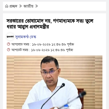
কিপূর্ণ ভবনে পাঠদান
প্রচ্ছদ
জাতীয়
র সহযোগিতায় দিরাই-শাল্লার উন্নয়ন করতে চাই : এমপি
সরকারের তোষামোদ নয়, গণমাধ্যমকে সত্য তুলে
ধরার আহ্বান প্রধানমন্ত্রীর
ঘণ্টা লোডশেডিং, ক্ষুব্ধ গ্রাহক
সুনামকন্ঠ ডেস্ক
আপলোড সময় : ১৬-০৬-২০২৬ ১২:৩৬:৩৬ পূর্বাহ্ন
 দুর্ঘটনায় আহতদের চিকিৎসা নিশ্চিতের নির্দেশ
আপডেট সময় : ১৬-০৬-২০২৬ ১২:৩৬:৩৬ পূর্বাহ্ন
ুত্থান দিবস পালিত
পাড় যেন ময়লার ভাগাড়
ঙন অব্যাহত : অস্তিত্ব সংকটে বাউসা-কেশবপুর গ্রাম
ঝুঁকি নিয়ে চলাচল
অভাবে অনিশ্চয়তায় হাওরের শত শত শিক্ষার্থীর