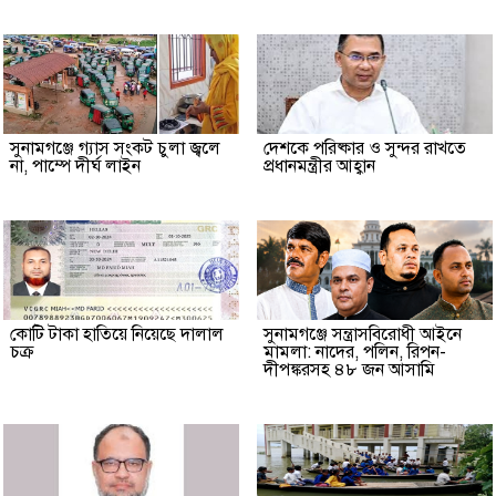
সুনামগঞ্জে গ্যাস সংকট চুলা জ্বলে
দেশকে পরিষ্কার ও সুন্দর রাখতে
না, পাম্পে দীর্ঘ লাইন
প্রধানমন্ত্রীর আহ্বান
কোটি টাকা হাতিয়ে নিয়েছে দালাল
‎সুনামগঞ্জে সন্ত্রাসবিরোধী আইনে
চক্র
মামলা: নাদের, পলিন, রিপন-
দীপঙ্করসহ ৪৮ জন আসামি