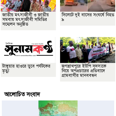
জাতীয় মৎস্যজীবী ও জাতীয়
সিলেটে দুই বাসের সংঘর্ষে নিহত
সমবায় মৎস্যজীবী সমিতির
৯
সম্মেলন অনুষ্ঠিত
টাঙ্গুয়ার হাওরে ডুবে পর্যটকের
জগন্নাথপুরে ইউপি সদস্যকে
মৃত্যু
নিয়ে অপপ্রচারের প্রতিবাদে
গ্রামবাসীর মানববন্ধন
আলোচিত সংবাদ