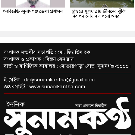
গনবিজ্ঞপ্তি--সুনামগঞ্জ জেলা প্রশাসন
হাওরে স্কুলযাত্রায় জীবনের ঝুঁকি,
নিরাপদ নৌযান এখনো অধরা
সম্পাদক মন্ডলীর সভাপতি : মো. জিয়াউল হক
সম্পাদক ও প্রকাশক : বিজন সেন রায়
বার্তা ও বাণিজ্যিক কার্যালয় : মোক্তারপাড়া রোড, সুনামগঞ্জ-৩০০০।
ই-মেইল :
dailysunamkantha@gmail.com
ওয়েবসাইট : www.sunamkantha.com