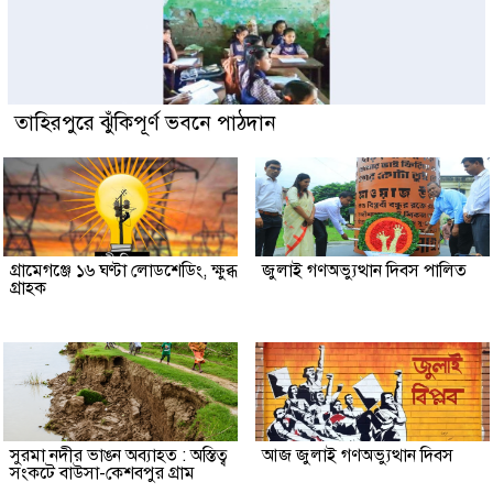
তাহিরপুরে ঝুঁকিপূর্ণ ভবনে পাঠদান
গ্রামেগঞ্জে ১৬ ঘণ্টা লোডশেডিং, ক্ষুব্ধ
জুলাই গণঅভ্যুত্থান দিবস পালিত
গ্রাহক
সুরমা নদীর ভাঙন অব্যাহত : অস্তিত্ব
আজ জুলাই গণঅভ্যুত্থান দিবস
সংকটে বাউসা-কেশবপুর গ্রাম