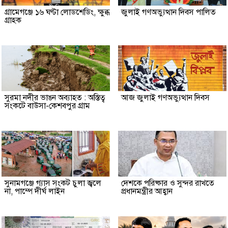
গ্রামেগঞ্জে ১৬ ঘণ্টা লোডশেডিং, ক্ষুব্ধ
জুলাই গণঅভ্যুত্থান দিবস পালিত
গ্রাহক
সুরমা নদীর ভাঙন অব্যাহত : অস্তিত্ব
আজ জুলাই গণঅভ্যুত্থান দিবস
সংকটে বাউসা-কেশবপুর গ্রাম
সুনামগঞ্জে গ্যাস সংকট চুলা জ্বলে
দেশকে পরিষ্কার ও সুন্দর রাখতে
না, পাম্পে দীর্ঘ লাইন
প্রধানমন্ত্রীর আহ্বান