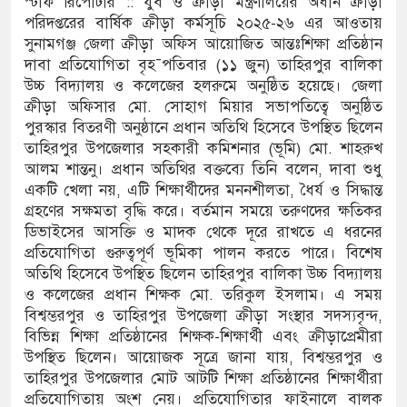
স্টাফ রিপোর্টার :: যুব ও ক্রীড়া মন্ত্রণালয়ের অধীন ক্রীড়া
পরিদপ্তরের বার্ষিক ক্রীড়া কর্মসূচি ২০২৫-২৬ এর আওতায়
থামে মাধ্যমিকেই
সুনামগঞ্জ জেলা ক্রীড়া অফিস আয়োজিত আন্তঃশিক্ষা প্রতিষ্ঠান
দাবা প্রতিযোগিতা বৃহ¯পতিবার (১১ জুন) তাহিরপুর বালিকা
দ সম্মেলন রফিকুল ইসলামের প্রতিপক্ষের সব অভিযোগ
উচ্চ বিদ্যালয় ও কলেজের হলরুমে অনুষ্ঠিত হয়েছে। জেলা
ক্রীড়া অফিসার মো. সোহাগ মিয়ার সভাপতিত্বে অনুষ্ঠিত
পুরস্কার বিতরণী অনুষ্ঠানে প্রধান অতিথি হিসেবে উপস্থিত ছিলেন
তাহিরপুর উপজেলার সহকারী কমিশনার (ভূমি) মো. শাহরুখ
অভ্যুত্থান দিবস
আলম শান্তনু। প্রধান অতিথির বক্তব্যে তিনি বলেন, দাবা শুধু
যাস সংকট চুলা জ্বলে না, পাম্পে দীর্ঘ লাইন
একটি খেলা নয়, এটি শিক্ষার্থীদের মননশীলতা, ধৈর্য ও সিদ্ধান্ত
গ্রহণের সক্ষমতা বৃদ্ধি করে। বর্তমান সময়ে তরুণদের ক্ষতিকর
তিয়ে নিয়েছে দালাল চক্র
ডিভাইসের আসক্তি ও মাদক থেকে দূরে রাখতে এ ধরনের
প্রতিযোগিতা গুরুত্বপূর্ণ ভূমিকা পালন করতে পারে। বিশেষ
পরিষদের সম্প্রসারিত প্রশাসনিক ভবনের উদ্বোধন
অতিথি হিসেবে উপস্থিত ছিলেন তাহিরপুর বালিকা উচ্চ বিদ্যালয়
ও কলেজের প্রধান শিক্ষক মো. তরিকুল ইসলাম। এ সময়
রে তৎপরতা চালানোর মুরোদ আওয়ামী লীগের নেই :
বিশ্বম্ভরপুর ও তাহিরপুর উপজেলা ক্রীড়া সংস্থার সদস্যবৃন্দ,
বিভিন্ন শিক্ষা প্রতিষ্ঠানের শিক্ষক-শিক্ষার্থী এবং ক্রীড়াপ্রেমীরা
উপস্থিত ছিলেন। আয়োজক সূত্রে জানা যায়, বিশ্বম্ভরপুর ও
তাহিরপুর উপজেলার মোট আটটি শিক্ষা প্রতিষ্ঠানের শিক্ষার্থীরা
সন্ত্রাসবিরোধী আইনে মামলা: নাদের, পলিন, রিপন-
প্রতিযোগিতায় অংশ নেয়। প্রতিযোগিতার ফাইনালে বালক