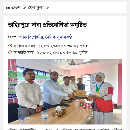
কিপূর্ণ ভবনে পাঠদান
প্রচ্ছদ
খেলাধুলা
র সহযোগিতায় দিরাই-শাল্লার উন্নয়ন করতে চাই : এমপি
তাহিরপুরে দাবা প্রতিযোগিতা অনুষ্ঠিত
স্টাফ রিপোর্টার, দৈনিক সুনামকণ্ঠ
 ঘণ্টা লোডশেডিং, ক্ষুব্ধ গ্রাহক
আপলোড সময় : ১২-০৬-২০২৬ ০৯:৩৮:৩৫ পূর্বাহ্ন
আপডেট সময় : ১২-০৬-২০২৬ ০৯:৩৮:৩৫ পূর্বাহ্ন
 দুর্ঘটনায় আহতদের চিকিৎসা নিশ্চিতের নির্দেশ
ুত্থান দিবস পালিত
পাড় যেন ময়লার ভাগাড়
াঙন অব্যাহত : অস্তিত্ব সংকটে বাউসা-কেশবপুর গ্রাম
ঝুঁকি নিয়ে চলাচল
 অভাবে অনিশ্চয়তায় হাওরের শত শত শিক্ষার্থীর