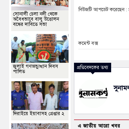
নিউজটি আপডেট করেছেন 
সোনালী চেলা নদী থেকে
অবৈধভাবে বালু উত্তোলন
বন্ধের দাবিতে সভা
কমেন্ট বক্স
জুলাই গণঅভ্যুত্থান দিবস
প্রতিবেদকের তথ্য
পালিত
সুনামক
দিরাইয়ে ইয়াবাসহ গ্রেপ্তার ২
এ জাতীয় আরো খবর