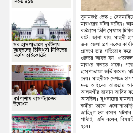
নিহত ৪১৬
সুনামকণ্ঠ ডেস্ক :: বৈষম্
মারধরের ঘটনা ঘটেছে। আহত
বর্তমানে তিনি সেখানে চিক
ঘটে। জানা যায়, মাহদী হা
জন্য জেলা প্রশাসকের কা
সব হাসপাতালে দুর্ঘটনায়
আহতদের চিকিৎসা নিশ্চিতের
প্রাঙ্গণে তার গতিরোধ ক
নির্দেশ হাইকোর্টের
গুরুতর আহত হন। প্রত্যক্ষ
মারধর করতে থাকে। পরে 
হাসপাতালে ভর্তি করেন। ঘটন
দেয়। মাহদীকে দেখতে হাসপা
দ্রুত আইনের আওতায় আনা
আলমগীর হাসান আবিদ বলেন,
ধর্মপাশায় বাসস্ট্যান্ডের
আসছিল। বুধবারের হামলার
উদ্বোধন
কর্মীরা তাকে এলোপাতাড়ি 
জাহিদুল হক বলেন, ঘটনার 
পাঠাই। ওসি বলেন, বিষয়টি
হবে।