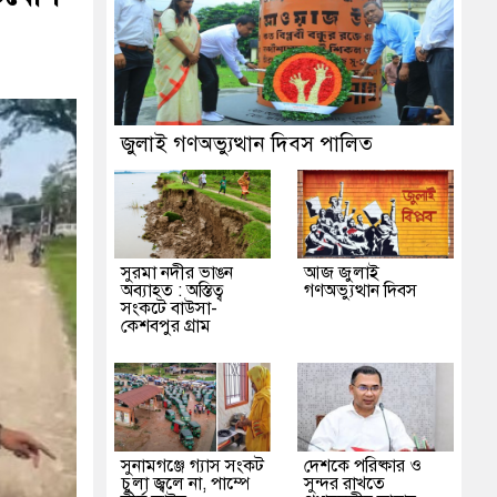
জুলাই গণঅভ্যুত্থান দিবস পালিত
সুরমা নদীর ভাঙন
আজ জুলাই
অব্যাহত : অস্তিত্ব
গণঅভ্যুত্থান দিবস
সংকটে বাউসা-
কেশবপুর গ্রাম
সুনামগঞ্জে গ্যাস সংকট
দেশকে পরিষ্কার ও
চুলা জ্বলে না, পাম্পে
সুন্দর রাখতে