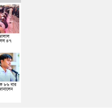
জালাল
মিলল ৪৭
রীকে ৮৬ বার
জানালেন