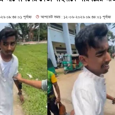
্তি--সুনামগঞ্জ জেলা প্রশাসন
ালয়ে নেই প্রধান শিক্ষক
০৯:৩৪:০১ পূর্বাহ্ন
আপডেট সময় : ১২-০৬-২০২৬ ০৯:৩৪:০১ পূর্বাহ্ন