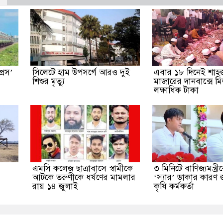
্রেস’
সিলেটে হাম উপসর্গে আরও দুই
এবার ১৮ দিনেই শাহ
শিশুর মৃত্যু
মাজারের দানবাক্সে 
লক্ষাধিক টাকা
এমসি কলেজ ছাত্রাবাসে স্বামীকে
৩ মিনিটে বাণিজ্যমন্ত্
আটকে তরুণীকে ধর্ষণের মামলার
‘স্যার’ ডাকার কারণ 
রায় ১৪ জুলাই
কৃষি কর্মকর্তা