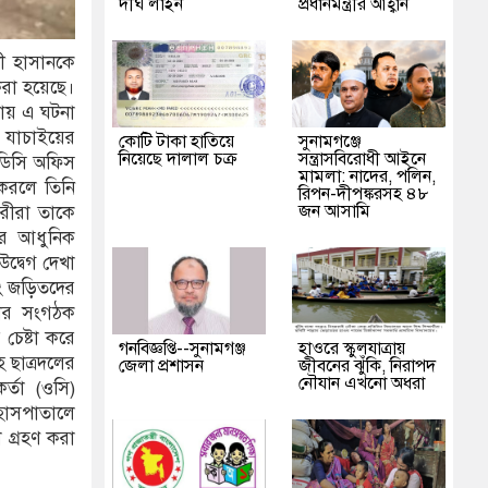
দীর্ঘ লাইন
প্রধানমন্ত্রীর আহ্বান
দী হাসানকে
করা হয়েছে।
কায় এ ঘটনা
জ যাচাইয়ের
কোটি টাকা হাতিয়ে
‎সুনামগঞ্জে
নিয়েছে দালাল চক্র
সন্ত্রাসবিরোধী আইনে
ডিসি অফিস
মামলা: নাদের, পলিন,
করলে তিনি
রিপন-দীপঙ্করসহ ৪৮
জন আসামি
ারীরা তাকে
দর আধুনিক
দ্বেগ দেখা
বং জড়িতদের
খার সংগঠক
চেষ্টা করে
গনবিজ্ঞপ্তি--সুনামগঞ্জ
হাওরে স্কুলযাত্রায়
ছাত্রদলের
জেলা প্রশাসন
জীবনের ঝুঁকি, নিরাপদ
নৌযান এখনো অধরা
র্তা (ওসি)
 হাসপাতালে
 গ্রহণ করা