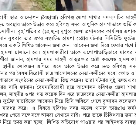
যবিরোধী ছাত্র আন্দোলন (বৈছাআ) হবিগঞ্জ জেলা শাখার সদস্যসচিব মাহ
 অবস্থায় তাকে উদ্ধার করে হবিগঞ্জ সদর আধুনিক হাসপাতালে ভর্তি 
িৎসাধীন। বৃহ¯পতিবার (১২ জুন) দুপুরে জেলা প্রশাসকের কার্যালয় এলা
সান বুধবার তার ওপর সংঘটিত হামলা চেষ্টার ঘটনার সিসিটিভি ফুটে
র্যালয়ে একটি লিখিত আবেদন জমা দেন। আবেদন জমা দিয়ে ফেরার পথে 
রে হামলা চালানো হয়। হামলাকারীরা তাকে এলোপাতাড়িভাবে মারধর 
দর্শীরা জানান, হামলার সময় মাহদী আত্মরক্ষার চেষ্টা করলেও হামলাক
স্থানীয় লোকজন এগিয়ে এসে তাকে উদ্ধার করে দ্রুত হবিগঞ্জ স
ার পর বৈষম্যবিরোধী ছাত্র আন্দোলনের নেতা-কর্মীদের মধ্যে ক্ষোভ ও উ
তালে সংগঠনের নেতা-কর্মীরা ভিড় করেন। তারা ঘটনার সুষ্ঠু তদন্ত এ
র দাবি জানান। বৈষম্যবিরোধী ছাত্র আন্দোলন হবিগঞ্জ জেলা শা
 মাহদীর ওপর গত কয়েক দিন ধরে ছাত্রদলের নেতা-কর্মীরা হামলার 
 ফুটেজ যাচাইয়ের আবেদন নিয়ে ডিসি অফিসে গেলে বৃন্দাবন কলেজসহ 
মারধর করে। এ বিষয়ে হবিগঞ্জ সদর মডেল থানার ভারপ্রাপ্ত কর্মক
খবর পেয়ে সঙ্গে সঙ্গে আমরা সেখানে যাই। পরে তাকে চিকিৎসার জন্য
 নিয়ে তদন্ত করা হচ্ছে। লিখিত অভিযোগ পাওয়ার পর আইনগত ব্যবস্থা