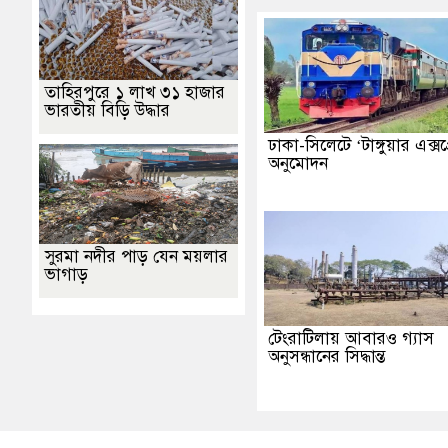
তাহিরপুরে ১ লাখ ৩১ হাজার
ভারতীয় বিড়ি উদ্ধার
ঢাকা-সিলেটে ‘টাঙ্গুয়ার এক্সপ
অনুমোদন
সুরমা নদীর পাড় যেন ময়লার
ভাগাড়
টেংরাটিলায় আবারও গ্যাস
অনুসন্ধানের সিদ্ধান্ত