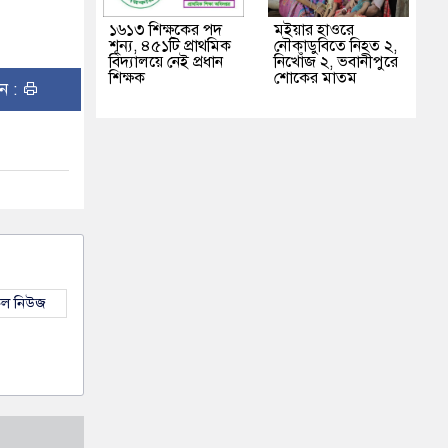
১৬১৩ শিক্ষকের পদ
মইয়ার হাওরে
শূন্য, ৪৫১টি প্রাথমিক
নৌকাডুবিতে নিহত ২,
বিদ্যালয়ে নেই প্রধান
নিখোঁজ ২, ভবানীপুরে
শিক্ষক
শোকের মাতম
ুন :
কল নিউজ