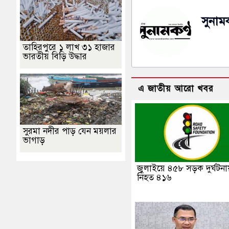
সুনামক
তাহিরপুরে ১ লাখ ৩১ হাজার
ভারতীয় বিড়ি উদ্ধার
এ জাতীয় আরো খবর
সুরমা নদীর পাড় যেন ময়লার
ভাগাড়
জুলাইয়ে ৪৫৮ সড়ক দুর্ঘটনা
নিহত ৪১৬