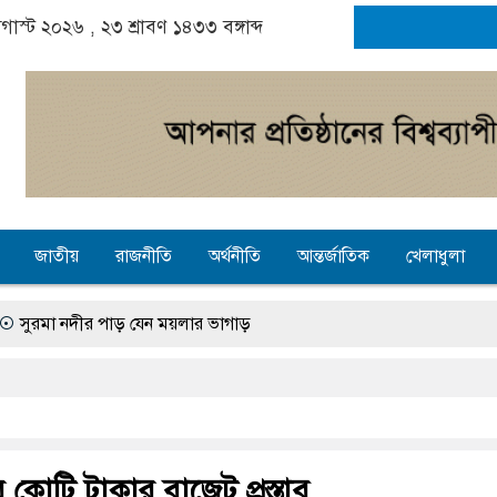
অগাস্ট ২০২৬ ,
২৩ শ্রাবণ ১৪৩৩
বঙ্গাব্দ
জাতীয়
রাজনীতি
অর্থনীতি
আন্তর্জাতিক
খেলাধুলা
 পাড় যেন ময়লার ভাগাড়
নিশ্চয়তায় হাওরের শত শত শিক্ষার্থীর ভবিষ্যৎ, স্বপ্ন থামে মাধ্যমিকেই
্যাস সংকট চুলা জ্বলে না, পাম্পে দীর্ঘ লাইন
রতা চালানোর মুরোদ আওয়ামী লীগের নেই : স্বরাষ্ট্রমন্ত্রী
কোটি টাকার বাজেট প্রস্তাব