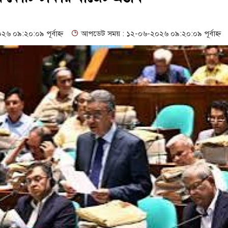
্ফ সার্ভিস সেন্টারের উদ্বোধন
গনবিজ্ঞপ্তি--সুনামগঞ্জ জেলা প্রশাসন
শিক্ষকের পদ শূন্য, ৪৫১টি প্রাথমিক বিদ্যালয়ে নেই প্রধান শিক্ষক
০৯:২০:০৯ পূর্বাহ্ন
আপডেট সময় : ১২-০৬-২০২৬ ০৯:২০:০৯ পূর্বাহ্ন
্তা ও সুষ্ঠু বিচার দাবি