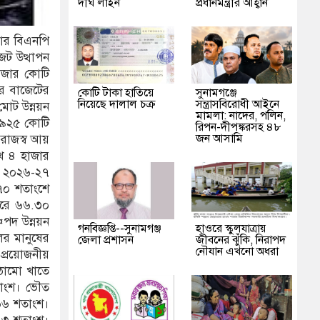
দীর্ঘ লাইন
প্রধানমন্ত্রীর আহ্বান
 আর বিএনপি
েট উত্থাপন
াজার কোটি
ের বাজেটের
কোটি টাকা হাতিয়ে
‎সুনামগঞ্জে
নিয়েছে দালাল চক্র
সন্ত্রাসবিরোধী আইনে
মোট উন্নয়ন
মামলা: নাদের, পলিন,
 ৯২৫ কোটি
রিপন-দীপঙ্করসহ ৪৮
জন আসামি
 রাজস্ব আয়
াখ ৪ হাজার
। ২০২৬-২৭
.৭০ শতাংশে
ছরে ৬৬.৩০
স¤পদ উন্নয়ন
গনবিজ্ঞপ্তি--সুনামগঞ্জ
হাওরে স্কুলযাত্রায়
ূলের মানুষের
জেলা প্রশাসন
জীবনের ঝুঁকি, নিরাপদ
নৌযান এখনো অধরা
 প্রয়োজনীয়
াঠামো খাতে
শতাংশ। ভৌত
৬৬ শতাংশ।