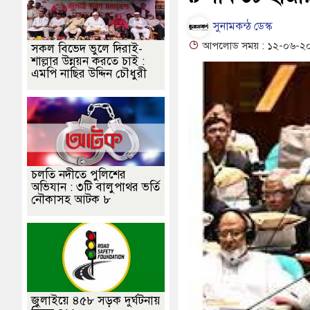
লিন, রিপন-দীপঙ্করসহ ৪৮ জন আসামি
পূবালী ব্যাংকের ইলেক্ট্রনিক বুথ ও সেল
সুনামকন্ঠ ডেস্ক
হাওরে স্কুলযাত্রায় জীবনের ঝুঁকি, নিরাপদ নৌযান এখনো অধরা
১৬১৩ 
আপলোড সময় : ১২-০৬-২০২৬ 
সকল বিভেদ ভুলে দিরাই-
শাল্লার উন্নয়ন করতে চাই :
ানীপুরে শোকের মাতম
জামালগঞ্জে হামলার অভিযোগে সংবাদ সম্মেলন, নিরাপত
এমপি নাছির উদ্দিন চৌধুরী
চলতি নদীতে পুলিশের
অভিযান : ৩টি বালুপাথর ভর্তি
নৌকাসহ আটক ৮
জুলাইয়ে ৪৫৮ সড়ক দুর্ঘটনায়