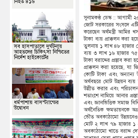
নিহত ৪১৬
সুনামকণ্ঠ ডেস্ক :: আগামী
জোট সরকারের সংসদে এটি প
করেছেন অর্থমন্ত্রী আমি
টাকা ব্যয় প্রাক্কলন করা 
তুলনায় ১ লাখ ৪৮ হাজার কো
সব হাসপাতালে দুর্ঘটনায়
আহতদের চিকিৎসা নিশ্চিতের
ব্যয় ৩ লাখ ১৬ হাজার ৭৫
নির্দেশ হাইকোর্টের
টাকা বরাদ্দের প্রস্তাব ক
প্রাক্কলন করা হয়েছে, যা 
কোটি টাকা এবং অন্যান্য
অর্থবছরে মোট উন্নয়ন ব্য
উন্নীত করার এবং পরিচাল
শতাংশে নামিয়ে আনার প্রস্তা
ধর্মপাশায় বাসস্ট্যান্ডের
এবং জ্ঞানভিত্তিক সমাজ বিনির্
উদ্বোধন
অর্থনৈতিক ক্ষমতায়নকে অগ
ভৌত অবকাঠামো উন্নয়নেও ব
মোট ২ লাখ ৭৯ হাজার ১ কো
অবকাঠামো খাতে বরাদ্দ দ