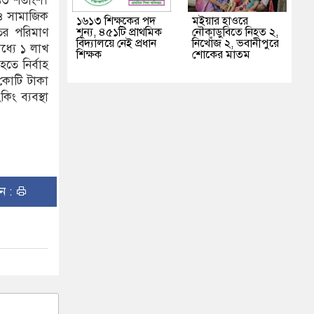
.১৩ শতাংশ।
্য ও সামাজিক
১৬১৩ শিক্ষকের পদ
মইয়ার হাওরে
শূন্য, ৪৫১টি প্রাথমিক
নৌকাডুবিতে নিহত ২,
তির পরিমাণ
বিদ্যালয়ে নেই প্রধান
নিখোঁজ ২, ভবানীপুরে
ধ্যে ১ লাখ
শিক্ষক
শোকের মাতম
তে নির্বাহ
 কোটি টাকা
ং ব্যবস্থা
ুন :