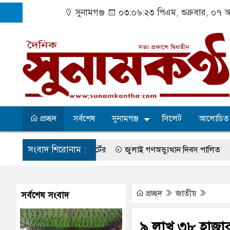
সুনামগঞ্জ
০৩:০৬:২৪ পিএম
, শুক্রবার, ০৭ 
প্রচ্ছদ
সর্বশেষ
সুনামগঞ্জ
সিলেট
আলোচিত
সংবাদ শিরোনাম :
নির্দেশ হাইকোর্টের
জুলাই গণঅভ্যুত্থান দিবস পালিত
সুরমা নদীর
শবপুর গ্রাম
বেহাল সড়কে ঝুঁকি নিয়ে চলাচল
একটি কলেজের অভাবে অ
সব অভিযোগ প্রত্যাখ্যান
আজ জুলাই গণঅভ্যুত্থান দিবস
সুনামগঞ্জে গ
প্রচ্ছদ
জাতীয়
সর্বশেষ সংবাদ
েলা পরিষদের সম্প্রসারিত প্রশাসনিক ভবনের উদ্বোধন
৫ আগস্ট ঘিরে তৎপ
৯ লাখ ৩৮ হাজার 