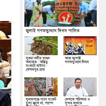
জুলাই গণঅভ্যুত্থান দিবস পালিত
সুরমা নদীর ভাঙন
আজ জুলাই
অব্যাহত : অস্তিত্ব
গণঅভ্যুত্থান দিবস
সংকটে বাউসা-
কেশবপুর গ্রাম
সুনামগঞ্জে গ্যাস সংকট
দেশকে পরিষ্কার ও
চুলা জ্বলে না, পাম্পে
সুন্দর রাখতে