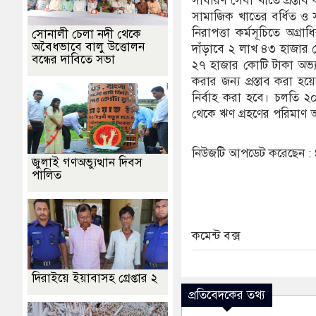
সাধারণ সেবা খাতে প্রস্ত
সামাজিক খাতের বর্ধিত ও সর্বে
নিরাপত্তা কর্মসূচিতে অগ্
সোনালী চেলা নদী থেকে
অবৈধভাবে বালু উত্তোলন
দাঁড়াবে ২ লাখ ৪৩ হাজার ক
বন্ধের দাবিতে সভা
২৭ হাজার কোটি টাকা অভ্য
করার জন্য প্রস্তাব করা হয়
নির্বাহ করা হবে। চলতি ২০
থেকে ঋণ গ্রহণের পরিমাণ আ
নিউজটি আপডেট করেছেন 
জুলাই গণঅভ্যুত্থান দিবস
পালিত
কমেন্ট বক্স
দিরাইয়ে ইয়াবাসহ গ্রেপ্তার ২
প্রতিবেদকের তথ্য