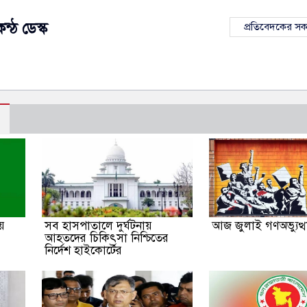
ন্ঠ ডেস্ক
প্রতিবেদকের স
য়
সব হাসপাতালে দুর্ঘটনায়
আজ জুলাই গণঅভ্যুত্
আহতদের চিকিৎসা নিশ্চিতের
নির্দেশ হাইকোর্টের