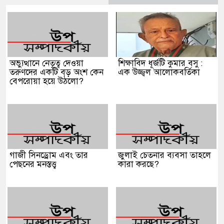
অভ্যুত্থানে নেতৃত্ব দেওয়া
শিক্ষাবিদ ধূর্জটি কুমার বসু :
তরুণদের একটি বড় অংশ কেন
এক উজ্জ্বল আলোকবর্তিকা
বেপরোয়া হয়ে উঠলো?
গাজী সিনড্রোম এবং তার
জুলাই চেতনার ব্যবসা তাহলে
পেছনের মনস্তত্ত্ব
কারা করছে?