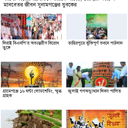
মানবেতর জীবন সুনামগঞ্জের যুবকের
দিরাই বিএনপি’র অভ্যন্তরীণ বিরোধ
তাহিরপুরে ঝুঁকিপূর্ণ ভবনে পাঠদান
তুঙ্গে
গ্রামেগঞ্জে ১৬ ঘণ্টা লোডশেডিং, ক্ষুব্ধ
জুলাই গণঅভ্যুত্থান দিবস পালিত
গ্রাহক