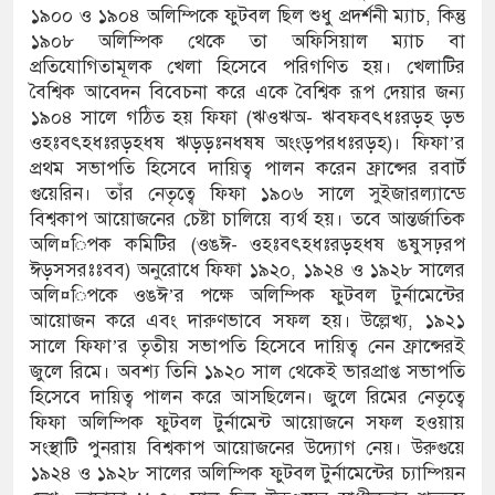
্যুত্থান দিবস
১৯০০ ও ১৯০৪ অলিম্পিকে ফুটবল ছিল শুধু প্রদর্শনী ম্যাচ, কিন্তু
১৯০৮ অলিম্পিক থেকে তা অফিসিয়াল ম্যাচ বা
স সংকট চুলা জ্বলে না, পাম্পে দীর্ঘ লাইন
প্রতিযোগিতামূলক খেলা হিসেবে পরিগণিত হয়। খেলাটির
বৈশ্বিক আবেদন বিবেচনা করে একে বৈশ্বিক রূপ দেয়ার জন্য
১৯০৪ সালে গঠিত হয় ফিফা (ঋওঋঅ- ঋবফবৎধঃরড়হ ড়ভ
ওহঃবৎহধঃরড়হধষ ঋড়ড়ঃনধষষ অংংড়পরধঃরড়হ)। ফিফা’র
প্রথম সভাপতি হিসেবে দায়িত্ব পালন করেন ফ্রান্সের রবার্ট
গুয়েরিন। তাঁর নেতৃত্বে ফিফা ১৯০৬ সালে সুইজারল্যান্ডে
বিশ্বকাপ আয়োজনের চেষ্টা চালিয়ে ব্যর্থ হয়। তবে আন্তর্জাতিক
অলি¤িপক কমিটির (ওঙঈ- ওহঃবৎহধঃরড়হধষ ঙষুসঢ়রপ
ঈড়সসরঃঃবব) অনুরোধে ফিফা ১৯২০, ১৯২৪ ও ১৯২৮ সালের
অলি¤িপকে ওঙঈ’র পক্ষে অলিম্পিক ফুটবল টুর্নামেন্টের
আয়োজন করে এবং দারুণভাবে সফল হয়। উল্লেখ্য, ১৯২১
সালে ফিফা’র তৃতীয় সভাপতি হিসেবে দায়িত্ব নেন ফ্রান্সেরই
জুলে রিমে। অবশ্য তিনি ১৯২০ সাল থেকেই ভারপ্রাপ্ত সভাপতি
হিসেবে দায়িত্ব পালন করে আসছিলেন। জুলে রিমের নেতৃত্বে
ফিফা অলিম্পিক ফুটবল টুর্নামেন্ট আয়োজনে সফল হওয়ায়
সংস্থাটি পুনরায় বিশ্বকাপ আয়োজনের উদ্যোগ নেয়। উরুগুয়ে
১৯২৪ ও ১৯২৮ সালের অলিম্পিক ফুটবল টুর্নামেন্টের চ্যাম্পিয়ন