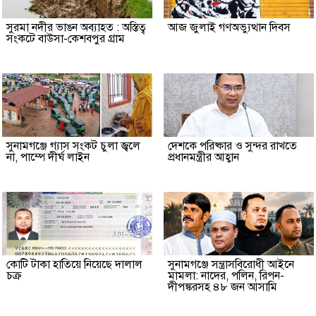
সুরমা নদীর ভাঙন অব্যাহত : অস্তিত্ব
আজ জুলাই গণঅভ্যুত্থান দিবস
সংকটে বাউসা-কেশবপুর গ্রাম
সুনামগঞ্জে গ্যাস সংকট চুলা জ্বলে
দেশকে পরিষ্কার ও সুন্দর রাখতে
না, পাম্পে দীর্ঘ লাইন
প্রধানমন্ত্রীর আহ্বান
কোটি টাকা হাতিয়ে নিয়েছে দালাল
‎সুনামগঞ্জে সন্ত্রাসবিরোধী আইনে
চক্র
মামলা: নাদের, পলিন, রিপন-
দীপঙ্করসহ ৪৮ জন আসামি