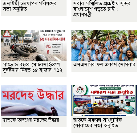
জন্মাষ্টমী উদযাপন পরিষদের
সবার সম্মিলিত প্রচেষ্টায় সুন্দর
সভা অনুষ্ঠিত
বাংলাদেশ গড়তে চাই :
প্রধানমন্ত্রী
সাড়ে ৬ বছরে মোটরসাইকেল
এসএসসির ফল প্রকাশ সোমবার
দুর্ঘটনায় নিহত ১৫ হাজার ৭১২
ছাতকে তরুণের মরদেহ উদ্ধার
ছাতকে মফস্বল সাংবাদিক
ফোরামের সভা অনুষ্ঠিত