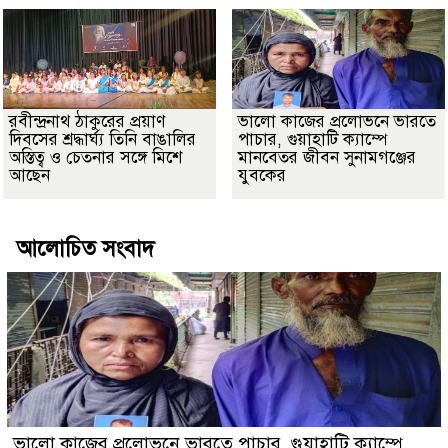
রবীন্দ্রনাথ ঠাকুরের প্রয়াণ
ভালো কাজের প্রলোভনে ভারতে
দিবসের শ্রদ্ধার্ঘ্য তিনি বাঙালির
পাচার, গুয়াহাটি ক্যাম্পে
অস্তিত্ব ও চেতনার সঙ্গে মিশে
মানবেতর জীবন সুনামগঞ্জের
আছেন
যুবকের
আলোচিত সংবাদ
ভালো কাজের প্রলোভনে ভারতে পাচার, গুয়াহাটি ক্যাম্পে