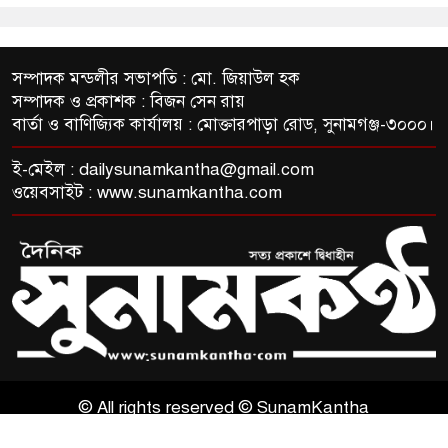
সম্পাদক মন্ডলীর সভাপতি : মো. জিয়াউল হক
সম্পাদক ও প্রকাশক : বিজন সেন রায়
বার্তা ও বাণিজ্যিক কার্যালয় : মোক্তারপাড়া রোড, সুনামগঞ্জ-৩০০০।
ই-মেইল :
dailysunamkantha@gmail.com
ওয়েবসাইট : www.sunamkantha.com
© All rights reserved © SunamKantha
ThemesBazar.com
NewsScript Developed BY