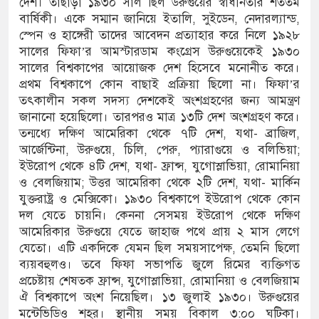
দেশ। তাছাড়া ১৯৩০ সাল ছিল উরুগুয়ের স্বাধীনতার শততম
বার্ষিকী। একে সম্মান জানিয়ে ইতালি, সুইডেন, নেদারল্যান্ড,
স্পেন ও হাঙ্গেরী তাদের আবেদন প্রত্যাহার করে নিলে ১৯২৮
সালের ফিফা’র আমস্টারডাম কংগ্রেস উরুগুয়েকেই ১৯৩০
সালের বিশ্বকাপের আয়োজক দেশ হিসেবে মনোনীত করে।
প্রথম বিশ্বকাপে কোন বাছাই প্রক্রিয়া ছিলো না। ফিফা’র
তৎকালীন সকল সদস্য দেশকেই অংশগ্রহণের জন্য আমন্ত্রণ
জানানো হয়েছিলো। তারপরও মাত্র ১৩টি দেশ অংশগ্রহণ করে।
তন্মধ্যে দক্ষিণ আমেরিকা থেকে ৭টি দেশ, যথা- ব্রাজিল,
আর্জেন্টিনা, উরুগুয়ে, চিলি, পেরু, প্যারাগুয়ে ও বলিভিয়া;
ইউরোপ থেকে ৪টি দেশ, যথা- ফ্রান্স, যুগোস্লাভিয়া, রোমানিয়া
ও বেলজিয়াম; উত্তর আমেরিকা থেকে ২টি দেশ, যথা- মার্কিন
যুক্তরাষ্ট্র ও মেক্সিকো। ১৯৩০ বিশ্বকাপে ইউরোপ থেকে কোন
দল যেতে চায়নি। কেননা সেসময় ইউরোপ থেকে দক্ষিণ
আমেরিকার উরুগুয়ে যেতে জাহাজ পথে প্রায় ২ মাস লেগে
যেতো। এটি একদিকে যেমন ছিল সময়সাপেক্ষ, তেমনি ছিলো
ব্যয়বহুলও। তবে ফিফা সভাপতি জুলে রিমের ব্যক্তিগত
প্রচেষ্টায় শেষতক ফ্রান্স, যুগোস্লাভিয়া, রোমানিয়া ও বেলজিয়াম
ঐ বিশ্বকাপে অংশ নিয়েছিল। ১৩ জুলাই ১৯৩০। উরুগুয়ের
মন্টেভিডিও শহর। স্থানীয় সময় বিকাল ৩:০০ ঘটিকা।