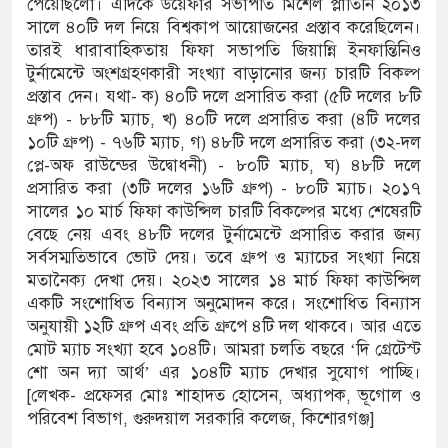
পেয়েছিলো। এদিকে উয়েফার সভাপতি মিশেল প্লাতিনি ২০১৩
সালে ৪০টি দল নিয়ে বিশ্বকাপ আয়োজনের প্রস্তাব করেছিলেন।
তারই ধারাবাহিকতায় ফিফা সভাপতি জিয়ান্নি ইনফান্তিনিও
টুর্নামেন্টে অংশগ্রহণকারী সংখ্যা বাড়ানোর জন্য চারটি বিকল্প
প্রস্তাব দেন। যথা- ক) ৪০টি দলে প্রসারিত করা (৫টি দলের ৮টি
গ্রুপ) - ৮৮টি ম্যাচ, খ) ৪০টি দলে প্রসারিত করা (৪টি দলের
১০টি গ্রুপ) - ৭৬টি ম্যাচ, গ) ৪৮টি দলে প্রসারিত করা (৩২-দল
প্লে-অফ রাউন্ডের উদ্বোধনী) - ৮০টি ম্যাচ, ঘ) ৪৮টি দলে
প্রসারিত করা (৩টি দলের ১৬টি গ্রুপ) - ৮০টি ম্যাচ। ২০১৭
সালের ১০ মার্চ ফিফা কাউন্সিল চারটি বিকল্পের মধ্যে শেষেরটি
বেছে নেয় এবং ৪৮টি দলের টুর্নামেন্টে প্রসারিত করার জন্য
সর্বসম্মতিভাবে ভোট দেয়। তবে গ্রুপ ও ম্যাচের সংখ্যা নিয়ে
মতানৈক্য দেখা দেয়। ২০২৩ সালের ১৪ মার্চ ফিফা কাউন্সিল
একটি সংশোধিত বিন্যাস অনুমোদন করে। সংশোধিত বিন্যাস
অনুযায়ী ১২টি গ্রুপ এবং প্রতি গ্রুপে ৪টি দল থাকবে। আর এতে
মোট ম্যাচ সংখ্যা হবে ১০৪টি। আমরা চলতি বছরে ‘দি গ্রেটেস্ট
শো অন দ্যা আর্থ’ এর ১০৪টি ম্যাচ দেখার সুযোগ পাচ্ছি।
[লেখক- প্রফেসর মোঃ শাহাদত হোসেন, অধ্যাপক, ভূগোল ও
পরিবেশ বিভাগ, গুরুদয়াল সরকারি কলেজ, কিশোরগঞ্জ]