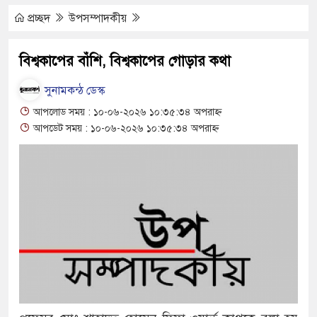
রলোভনে ভারতে পাচার, গুয়াহাটি ক্যাম্পে মানবেতর
প্রচ্ছদ
উপসম্পাদকীয়
 যুবকের
বিশ্বকাপের বাঁশি, বিশ্বকাপের গোড়ার কথা
চলে জীবন-সংসার
সুনামকন্ঠ ডেস্ক
ীবন, কর্ম ও দর্শন নিয়ে সাহিত্য আড্ডা
আপলোড সময় : ১০-০৬-২০২৬ ১০:৩৫:৩৪ অপরাহ্ন
আপডেট সময় : ১০-০৬-২০২৬ ১০:৩৫:৩৪ অপরাহ্ন
 অভ্যন্তরীণ বিরোধ তুঙ্গে
 চেহারা কি দেখা গেছে : স্বরাষ্ট্রমন্ত্রী
ক্তব্য ভারত সমর্থন করে না : জয়সওয়াল
িপূর্ণ ভবনে পাঠদান
 সহযোগিতায় দিরাই-শাল্লার উন্নয়ন করতে চাই : এমপি
ণ্টা লোডশেডিং, ক্ষুব্ধ গ্রাহক