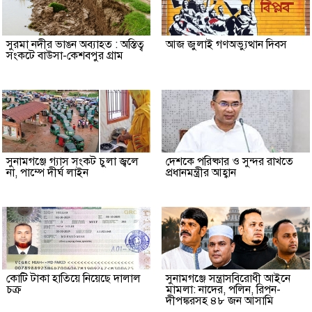
সুরমা নদীর ভাঙন অব্যাহত : অস্তিত্ব
আজ জুলাই গণঅভ্যুত্থান দিবস
সংকটে বাউসা-কেশবপুর গ্রাম
সুনামগঞ্জে গ্যাস সংকট চুলা জ্বলে
দেশকে পরিষ্কার ও সুন্দর রাখতে
না, পাম্পে দীর্ঘ লাইন
প্রধানমন্ত্রীর আহ্বান
কোটি টাকা হাতিয়ে নিয়েছে দালাল
‎সুনামগঞ্জে সন্ত্রাসবিরোধী আইনে
চক্র
মামলা: নাদের, পলিন, রিপন-
দীপঙ্করসহ ৪৮ জন আসামি