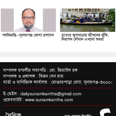
গনবিজ্ঞপ্তি--সুনামগঞ্জ জেলা প্রশাসন
হাওরে স্কুলযাত্রায় জীবনের ঝুঁকি,
নিরাপদ নৌযান এখনো অধরা
সম্পাদক মন্ডলীর সভাপতি : মো. জিয়াউল হক
সম্পাদক ও প্রকাশক : বিজন সেন রায়
বার্তা ও বাণিজ্যিক কার্যালয় : মোক্তারপাড়া রোড, সুনামগঞ্জ-৩০০০।
ই-মেইল :
dailysunamkantha@gmail.com
ওয়েবসাইট : www.sunamkantha.com