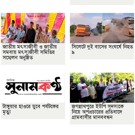
জাতীয় মৎস্যজীবী ও জাতীয়
সিলেটে দুই বাসের সংঘর্ষে নিহত
সমবায় মৎস্যজীবী সমিতির
৯
সম্মেলন অনুষ্ঠিত
টাঙ্গুয়ার হাওরে ডুবে পর্যটকের
জগন্নাথপুরে ইউপি সদস্যকে
মৃত্যু
নিয়ে অপপ্রচারের প্রতিবাদে
গ্রামবাসীর মানববন্ধন