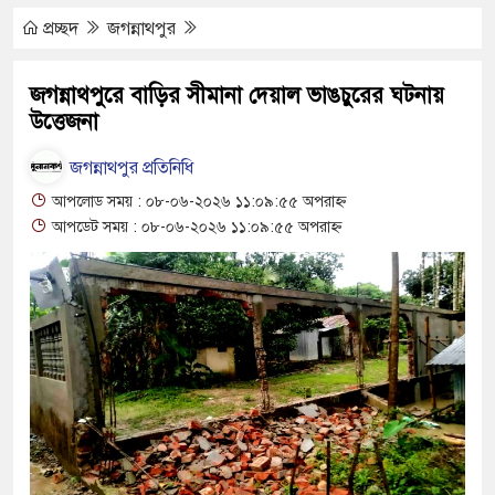
প্রচ্ছদ
জগন্নাথপুর
 উন্নয়ন করতে চাই : এমপি
জগন্নাথপুরে বাড়ির সীমানা দেয়াল ভাঙচুরের ঘটনায়
উত্তেজনা
হক
জগন্নাথপুর প্রতিনিধি
আপলোড সময় : ০৮-০৬-২০২৬ ১১:০৯:৫৫ অপরাহ্ন
া নিশ্চিতের নির্দেশ
আপডেট সময় : ০৮-০৬-২০২৬ ১১:০৯:৫৫ অপরাহ্ন
টে বাউসা-কেশবপুর গ্রাম
র শত শত শিক্ষার্থীর