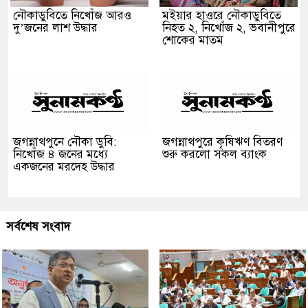
নৌকাডুবিতে নিখোঁজ আরও
মইয়ার হাওরে নৌকাডুবিতে
দু’জনের লাশ উদ্ধার
নিহত ২, নিখোঁজ ২, ভবানীপুরে
শোকের মাতম
জগন্নাথপুনে নৌকা ডুবি:
জগন্নাথপুরে কৃষিঋণ বিতরণ
নিখোঁজ ৪ জনের মধ্যে
শুরু করলো সকল ব্যাংক
একজনের মরদেহ উদ্ধার
সর্বশেষ সংবাদ