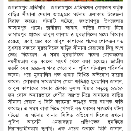
জগন্নাথপুর প্রতিনিধি :: জগন্নাথপুরে প্রতিপক্ষের লোকজন কর্তৃক
বাড়ির সীমানা দেয়াল ভাঙচুরের ঘটনায় এলাকায় উত্তেজনা
বিরাজ করছে। ঘটনাটি ঘটেছে, জগন্নাথপুর উপজেলার
 প্রতিপক্ষের সব অভিযোগ
আসামপুর গ্রামে। স্থানীয়রা জানান, বাড়ির জায়গা নিয়ে
আসামপুর গ্রামের আবুল কালাম ও মুরছালিনের মধ্যে বিরোধ
রয়েছে। এরই জের ধরে আবুল কালামের পক্ষের লোকজন গত
বুধবার সকালে মুরছালিনের বাড়ির সীমানা দেয়ালের কিছু অংশ
ভেঙে দিয়েছেন। এ সময় মুরছালিনের পক্ষের লোকজনের
্পে দীর্ঘ লাইন
নমনীয়তায় বড় ধরনের সংঘর্ষ থেকে রক্ষা হয়েছে। জাতীয়
জরুরি সেবা ৯৯৯-এ খবর পেয়ে থানা পুলিশ ঘটনাস্থল পরিদর্শন
করেন। পরে মুরছালিন পক্ষ থানায় লিখিত অভিযোগ দায়ের
করেন। সোমবার সরেজমিনে গেলে ক্ষতিগ্রস্ত মুরছালিন জানান,
াসনিক ভবনের উদ্বোধন
আবুল কালামের কেয়ার টেকার দুলাল মিয়ার নেতৃত্বে ২০/২৫
জন লোক অন্যায়ভাবে দেশীয় অস্ত্রশস্ত্র নিয়ে আমাদের বাড়ির
দ আওয়ামী লীগের নেই :
সীমানা দেয়াল ও সিসি ক্যামেরা ভাঙচুর করে ব্যাপক ক্ষতি
করেছে। এ সময় বাধা দিতে গেলেই বড় ধরনের সংঘর্ষের ঘটনা
ঘটতো। এ ঘটনায় থানায় লিখিত অভিযোগ দিলেও এখনো
 নাদের, পলিন, রিপন-
পুলিশ আসেনি। এমতাবস্থায় প্রতিপক্ষের হুমকিতে
নিরাপত্তাহীনতায় ভুগছি। এক প্রশ্নের জবাবে তিনি জানান,