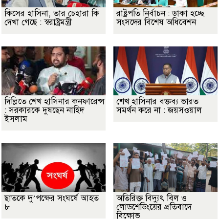
কিসের হাসিনা, তার চেহারা কি
রাষ্ট্রপতি নির্বাচন : ডাকা হচ্ছে
দেখা গেছে : স্বরাষ্ট্রমন্ত্রী
সংসদের বিশেষ অধিবেশন
দিল্লিতে শেখ হাসিনার কনফারেন্স
শেখ হাসিনার বক্তব্য ভারত
: সরকারকে দুষছেন নাহিদ
সমর্থন করে না : জয়সওয়াল
ইসলাম
ছাতকে দু’পক্ষের সংঘর্ষে আহত
অতিরিক্ত বিদ্যুৎ বিল ও
৮
লোডশেডিংয়ের প্রতিবাদে
বিক্ষোভ