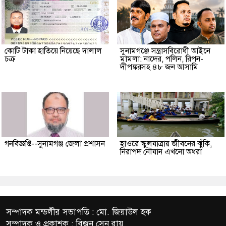
কোটি টাকা হাতিয়ে নিয়েছে দালাল
‎সুনামগঞ্জে সন্ত্রাসবিরোধী আইনে
চক্র
মামলা: নাদের, পলিন, রিপন-
দীপঙ্করসহ ৪৮ জন আসামি
গনবিজ্ঞপ্তি--সুনামগঞ্জ জেলা প্রশাসন
হাওরে স্কুলযাত্রায় জীবনের ঝুঁকি,
নিরাপদ নৌযান এখনো অধরা
সম্পাদক মন্ডলীর সভাপতি : মো. জিয়াউল হক
সম্পাদক ও প্রকাশক : বিজন সেন রায়