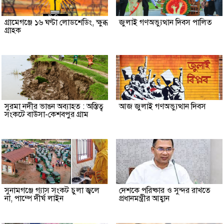
গ্রামেগঞ্জে ১৬ ঘণ্টা লোডশেডিং, ক্ষুব্ধ
জুলাই গণঅভ্যুত্থান দিবস পালিত
গ্রাহক
সুরমা নদীর ভাঙন অব্যাহত : অস্তিত্ব
আজ জুলাই গণঅভ্যুত্থান দিবস
সংকটে বাউসা-কেশবপুর গ্রাম
সুনামগঞ্জে গ্যাস সংকট চুলা জ্বলে
দেশকে পরিষ্কার ও সুন্দর রাখতে
না, পাম্পে দীর্ঘ লাইন
প্রধানমন্ত্রীর আহ্বান