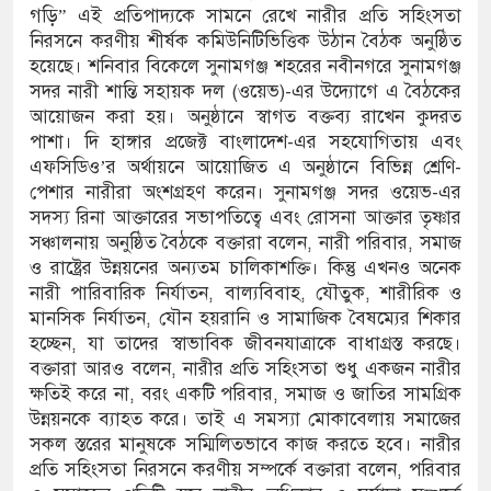
গড়ি” এই প্রতিপাদ্যকে সামনে রেখে নারীর প্রতি সহিংসতা
নিরসনে করণীয় শীর্ষক কমিউনিটিভিত্তিক উঠান বৈঠক অনুষ্ঠিত
 থামে মাধ্যমিকেই
হয়েছে। শনিবার বিকেলে সুনামগঞ্জ শহরের নবীনগরে সুনামগঞ্জ
দ সম্মেলন রফিকুল ইসলামের প্রতিপক্ষের সব অভিযোগ
সদর নারী শান্তি সহায়ক দল (ওয়েভ)-এর উদ্যোগে এ বৈঠকের
আয়োজন করা হয়। অনুষ্ঠানে স্বাগত বক্তব্য রাখেন কুদরত
পাশা। দি হাঙ্গার প্রজেক্ট বাংলাদেশ-এর সহযোগিতায় এবং
এফসিডিও’র অর্থায়নে আয়োজিত এ অনুষ্ঠানে বিভিন্ন শ্রেণি-
ণঅভ্যুত্থান দিবস
পেশার নারীরা অংশগ্রহণ করেন। সুনামগঞ্জ সদর ওয়েভ-এর
সদস্য রিনা আক্তারের সভাপতিত্বে এবং রোসনা আক্তার তৃষ্ণার
্যাস সংকট চুলা জ্বলে না, পাম্পে দীর্ঘ লাইন
সঞ্চালনায় অনুষ্ঠিত বৈঠকে বক্তারা বলেন, নারী পরিবার, সমাজ
ও রাষ্ট্রের উন্নয়নের অন্যতম চালিকাশক্তি। কিন্তু এখনও অনেক
াতিয়ে নিয়েছে দালাল চক্র
নারী পারিবারিক নির্যাতন, বাল্যবিবাহ, যৌতুক, শারীরিক ও
মানসিক নির্যাতন, যৌন হয়রানি ও সামাজিক বৈষম্যের শিকার
 পরিষদের সম্প্রসারিত প্রশাসনিক ভবনের উদ্বোধন
হচ্ছেন, যা তাদের স্বাভাবিক জীবনযাত্রাকে বাধাগ্রস্ত করছে।
রে তৎপরতা চালানোর মুরোদ আওয়ামী লীগের নেই :
বক্তারা আরও বলেন, নারীর প্রতি সহিংসতা শুধু একজন নারীর
ক্ষতিই করে না, বরং একটি পরিবার, সমাজ ও জাতির সামগ্রিক
উন্নয়নকে ব্যাহত করে। তাই এ সমস্যা মোকাবেলায় সমাজের
সকল স্তরের মানুষকে সম্মিলিতভাবে কাজ করতে হবে। নারীর
 সন্ত্রাসবিরোধী আইনে মামলা: নাদের, পলিন, রিপন-
প্রতি সহিংসতা নিরসনে করণীয় সম্পর্কে বক্তারা বলেন, পরিবার