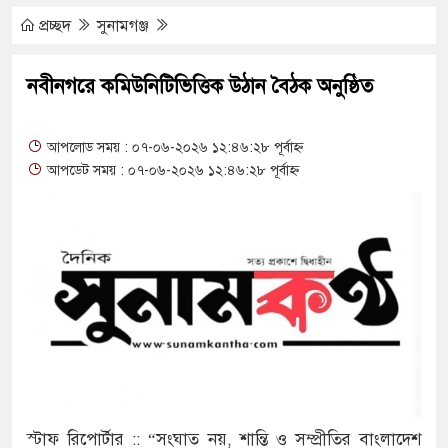
ঁকিপূর্ণ ভবনে পাঠদান
প্রচ্ছদ
সুনামগঞ্জ
ীর সহযোগিতায় দিরাই-শাল্লার উন্নয়ন করতে চাই : এমপি
নবীনগরে কমিউনিটিভিত্তিক উঠান বৈঠক অনুষ্ঠিত
আপলোড সময় : ০৭-০৬-২০২৬ ১২:৪৬:২৮ পূর্বাহ্ন
৬ ঘণ্টা লোডশেডিং, ক্ষুব্ধ গ্রাহক
আপডেট সময় : ০৭-০৬-২০২৬ ১২:৪৬:২৮ পূর্বাহ্ন
ে দুর্ঘটনায় আহতদের চিকিৎসা নিশ্চিতের নির্দেশ
যুত্থান দিবস পালিত
 পাড় যেন ময়লার ভাগাড়
ভাঙন অব্যাহত : অস্তিত্ব সংকটে বাউসা-কেশবপুর গ্রাম
 ঝুঁকি নিয়ে চলাচল
স্টাফ রিপোর্টার :: “সংঘাত নয়, শান্তি ও সম্প্রীতির বাংলাদেশ
র অভাবে অনিশ্চয়তায় হাওরের শত শত শিক্ষার্থীর