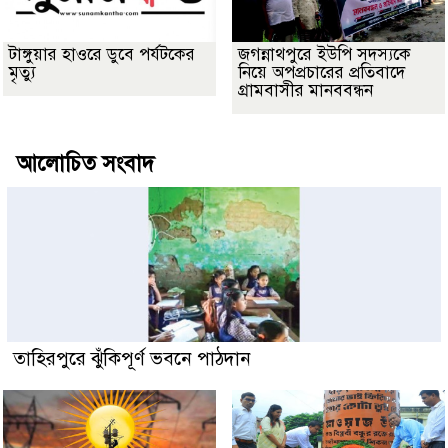
টাঙ্গুয়ার হাওরে ডুবে পর্যটকের
জগন্নাথপুরে ইউপি সদস্যকে
মৃত্যু
নিয়ে অপপ্রচারের প্রতিবাদে
গ্রামবাসীর মানববন্ধন
আলোচিত সংবাদ
তাহিরপুরে ঝুঁকিপূর্ণ ভবনে পাঠদান