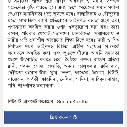
ও সমাজের প্রতিটি স্তরে নারীর অধিকার ও মর্যাদা সম্পর্কে
 জন আসামি
সচেতনতা বৃদ্ধি করতে হবে এবং ছেলে-মেয়েদের সমান মর্যাদা
দেওয়ার মানসিকতা গড়ে তুলতে হবে। বাল্যবিবাহ ও যৌতুকের
কের ইলেক্ট্রনিক বুথ ও সেল্ফ সার্ভিস সেন্টারের উদ্বোধন
মতো সামাজিক ব্যাধি প্রতিরোধে আইনগত ব্যবস্থা গ্রহণ এবং
-সুনামগঞ্জ জেলা প্রশাসন
প্রশাসনকে অবহিত করার ওপর গুরুত্বারোপ করা হয়। তারা
বলেন, পরিবার থেকেই সন্তানদের মানবিকতা, সম্মানবোধ ও
নারীর প্রতি শ্রদ্ধাশীল আচরণের শিক্ষা দিতে হবে। নারী ও শিশু
নির্যাতন দমন আইনসহ বিভিন্ন আইনি সহায়তা স¤পর্কে
জনগণকে অবহিত করা এবং ভুক্তভোগীদের আইনি সহায়তা
গ্রহণে উৎসাহিত করতে হবে। বৈঠকে বক্তব্য রাখেন প্রতিমা
রানী, শবনম দ্দোজা জ্যোতি, অনন্যা তালুকদার, রুমি দাস,
ফৌজিয়া রহমান উষা, মুন্নি, চন্দনা, ফাতেমা, ত্রিফলা, বিউটি,
সাজেরুন, পার্বতী, ফাহমিদা, নেলিনা, শামিমা, সাবিকুন নাহার,
পপি, শ্রীপর্ণাসহ অন্যান্যরা।
নিউজটি আপডেট করেছেন : SunamKantha
প্রিন্ট করুন :