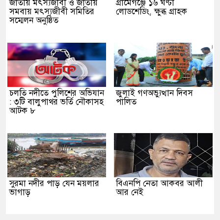
জাতীয় মৎস্যজীবী ও জাতীয়
গ্রামেগঞ্জে ১৬ ঘণ্টা
সমবায় মৎস্যজীবী সমিতির
লোডশেডিং, ক্ষুব্ধ গ্রাহক
সম্মেলন অনুষ্ঠিত
চলতি নদীতে পুলিশের অভিযান
জুলাই গণঅভ্যুত্থান দিবস
: ৩টি বালুপাথর ভর্তি নৌকাসহ
পালিত
আটক ৮
সুরমা নদীর পাড় যেন ময়লার
বিএনপি নেতা আকবর আলী
ভাগাড়
আর নেই