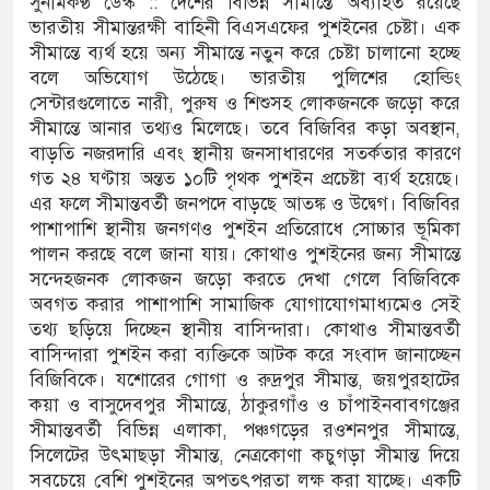
সুনামকণ্ঠ ডেস্ক :: দেশের বিভিন্ন সীমান্তে অব্যাহত রয়েছে
ভারতীয় সীমান্তরক্ষী বাহিনী বিএসএফের পুশইনের চেষ্টা। এক
টা লোডশেডিং, ক্ষুব্ধ গ্রাহক
সীমান্তে ব্যর্থ হয়ে অন্য সীমান্তে নতুন করে চেষ্টা চালানো হচ্ছে
বলে অভিযোগ উঠেছে। ভারতীয় পুলিশের হোল্ডিং
্ঘটনায় আহতদের চিকিৎসা নিশ্চিতের নির্দেশ
সেন্টারগুলোতে নারী, পুরুষ ও শিশুসহ লোকজনকে জড়ো করে
সীমান্তে আনার তথ্যও মিলেছে। তবে বিজিবির কড়া অবস্থান,
বাড়তি নজরদারি এবং স্থানীয় জনসাধারণের সতর্কতার কারণে
গত ২৪ ঘণ্টায় অন্তত ১০টি পৃথক পুশইন প্রচেষ্টা ব্যর্থ হয়েছে।
থান দিবস পালিত
এর ফলে সীমান্তবর্তী জনপদে বাড়ছে আতঙ্ক ও উদ্বেগ। বিজিবির
 যেন ময়লার ভাগাড়
পাশাপাশি স্থানীয় জনগণও পুশইন প্রতিরোধে সোচ্চার ভূমিকা
পালন করছে বলে জানা যায়। কোথাও পুশইনের জন্য সীমান্তে
অব্যাহত : অস্তিত্ব সংকটে বাউসা-কেশবপুর গ্রাম
সন্দেহজনক লোকজন জড়ো করতে দেখা গেলে বিজিবিকে
অবগত করার পাশাপাশি সামাজিক যোগাযোগমাধ্যমেও সেই
কি নিয়ে চলাচল
তথ্য ছড়িয়ে দিচ্ছেন স্থানীয় বাসিন্দারা। কোথাও সীমান্তবর্তী
বাসিন্দারা পুশইন করা ব্যক্তিকে আটক করে সংবাদ জানাচ্ছেন
বে অনিশ্চয়তায় হাওরের শত শত শিক্ষার্থীর
বিজিবিকে। যশোরের গোগা ও রুদ্রপুর সীমান্ত, জয়পুরহাটের
কয়া ও বাসুদেবপুর সীমান্তে, ঠাকুরগাঁও ও চাঁপাইনবাবগঞ্জের
 মাধ্যমিকেই
সীমান্তবর্তী বিভিন্ন এলাকা, পঞ্চগড়ের রওশনপুর সীমান্তে,
সিলেটের উৎমাছড়া সীমান্ত, নেত্রকোণা কচুগড়া সীমান্ত দিয়ে
্মেলন রফিকুল ইসলামের প্রতিপক্ষের সব অভিযোগ
সবচেয়ে বেশি পুশইনের অপতৎপরতা লক্ষ করা যাচ্ছে। একটি