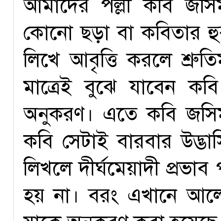
আমাদের পল্লী কবি জসি
কোনো ছড়া বা কবিতার হুবহ
লিখে আবৃত্তি করলে শ্রুত
মাত্রেই বুঝে যাবেন কব
অনুকরণ। এতে কবি জসি
কবি সেটাই বারবার উদ্ভ
লিখলে দীর্ঘমেয়াদী প্রভাব
হয় না। বরং এখানে আলো