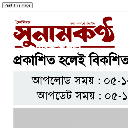
প্রকাশিত হলেই বিকশি
আপলোড সময় : ০৫-১০-২
আপডেট সময় : ০৫-১০-