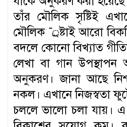
যাকে অনুকরণ করা হয়েছে
তাঁর মৌলিক সৃষ্টিই এখা
মৌলিক ¯্রষ্টাই আরো বিক
বদলে কোনো বিখ্যাত গীতি
লেখা বা গান উপস্থাপন
অনুকরণ। জানা আছে নিশ্
নকল। এখানে নিজস্বতা ফু
চললে ভালো চলা যায়। এ খ
বিকাশের সুযোগ কম। 